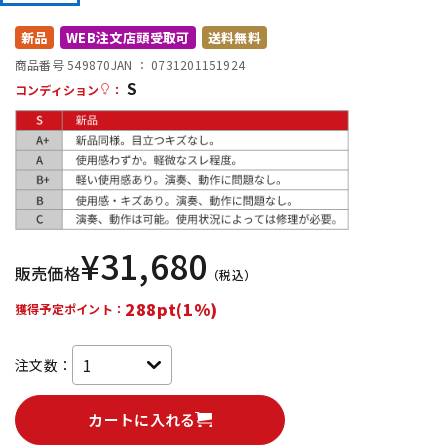
DTM オンライン納品
レコーディング機器
新品
WEB注文店頭受取可
送料無料
商品番号 549870
JAN ：
0731201151924
S
配信/ライブ機器
楽器アクセサリ
コンディション
：
中古
ヴィンテージ
¥
31,680
販売価格
（税込）
288pt(1%)
獲得予定ポイント：
注文数：
カートに入れる