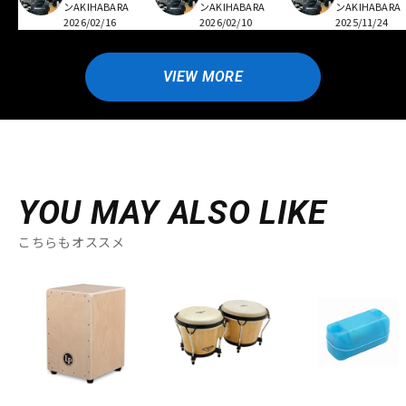
ンAKIHABARA
ンAKIHABARA
ンAKIHABARA
2026/02/16
2026/02/10
2025/11/24
VIEW MORE
YOU MAY ALSO LIKE
こちらもオススメ