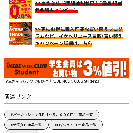
>>迷うなら“4年間金利ゼロ！”最長48回
無金利キャンペーン
>>更にお得に購入可能な買い替えプログ
ラムなど、イケベリユース買取/買い替え
キャンペーン詳細はこちら
学生さんならいつでもお得『IKEBE MUSIC CLUB Student』
関連リンク
パーカッション/LP【～５，０００円】 商品一覧
新品/LP 商品一覧
LP/シェイカー 商品一覧