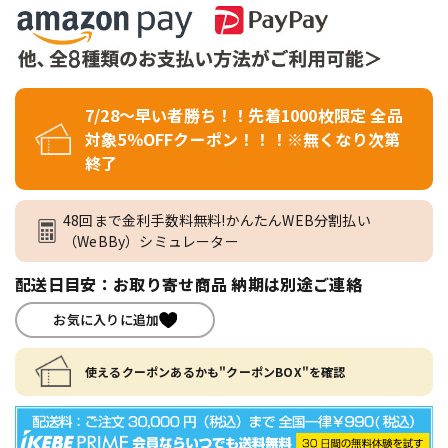
7/28～早い者勝ち！！先着1000枚限定 全品
対象5％OFFクーポン！！！※無くなり次第
終了
48回まで金利手数料無料!かんたんWEB分割払い
（WeBBy）シミュレーター
配送日目安：お取り寄せ商品 納期は別途ご連絡
お気に入りに追加
使えるクーポンあるかも"クーポンBOX"を確認