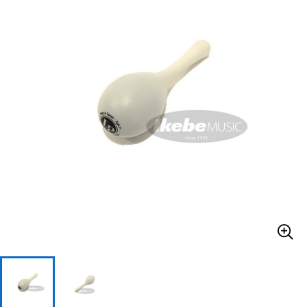
ベース
ウクレレ
ドラム
パーカッション
キーボード
電子ピアノ
管楽器
その他楽器
アンプ
エフェクター
DJ機器
DTM