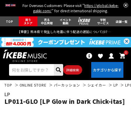
For Overseas Customers: Please visit "
https://global.ikebe-
gakki.com/
" for direct international shipping.
買う
売る
イベント
学割
TOP
店舗一覧
ストア
中古買取
動画
サービス
【重要】熊本県で発生した地震に伴う配送の遅延について(
07月29日
更新)
0
詳細検索
TOP
ONLINE STORE
パーカッション
シェイカー
LP
LP
LP
LP011-GLO [LP Glow in Dark Chick-itas]
エレキギター
アコギ/エレアコ