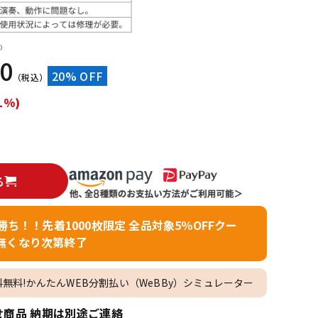
配信/ライブ
楽器アクセサ
機器
リ
）
40
20% OFF
（税込）
1%)
る
者勝ち！！先着1000枚限定 全品対象5％OFFクー
無くなり次第終了
料無料!かんたんWEB分割払い（WeBBy）シミュレーター
商品 納期は別途ご連絡