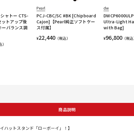
Pearl
dw
シャトー CTS-
PCJ-CBC/SC #BK [Chipboard
DWCP6000ULPK
&セットアップ後
Cajon]【Pearl純正ソフトケー
Ultra-Light H
キーバランス調
ス付属】
with Bag]
22,440
96,800
¥
（税込）
¥
（税込
込）
商品説明
イハットスタンド「ローボーイ」！】