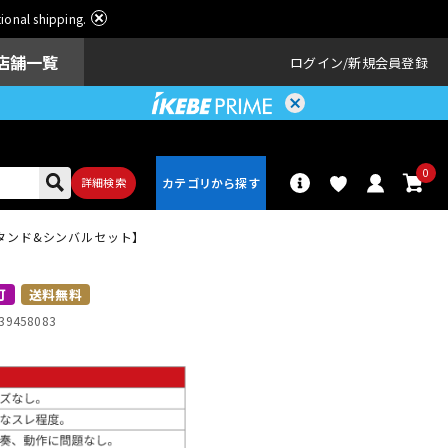
ational shipping.
店舗一覧
ログイン
新規会員登録
0
詳細検索
se]【スタンド&シンバルセット】
パーカッショ
ドラム
ン
可
送料無料
39458083
アンプ
エフェクター