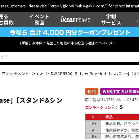
eas Customers: Please visit "
https://global.ikebe-gakki.com/
" for direct intern
売る
イベント
学割
古買取
動画
サービス
【重要】熊本県で発生した地震に伴う配送の遅延について(
07月29日
更新)
・アタッチメント
dw
DWCP5500LB [Low Boy Hi-Hats w/Ca
ベース
ウクレレ
新品
WEB注文店頭受取
w/Case]【スタンド&シン
商品番号 543739
JAN ：
06471
S
コンディション
：
管楽器
その他楽器