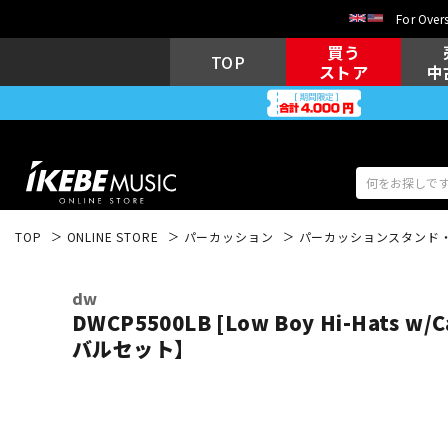
For Overs
買う
TOP
ストア
中
TOP
ONLINE STORE
パーカッション
パーカッションスタンド
アコギ/エレ
エレキギター
アコ
dw
DWCP5500LB [Low Boy Hi-Hats 
バルセット】
キーボード
電子ピアノ