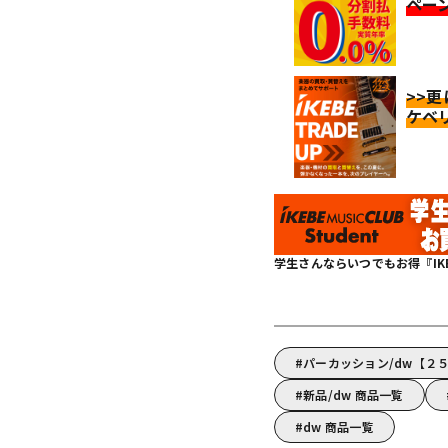
ペー
>>
ケベ
学生さんならいつでもお得『IKEBE 
パーカッション/dw【２
新品/dw 商品一覧
dw 商品一覧