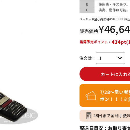
DTM オンラ
レコーディン
イン納品
グ機器
¥
58,300
メーカー希望小売価格
（税込
¥
46,6
販売価格
ジ
424pt(
獲得予定ポイント：
注文数：
カートに入れ
7/28～早い
ポン！！！※
48回まで金利手数
配送日目安：お取り寄せ