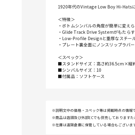
1920年代のVintage Low Boy Hi-
＜特徴＞
・ボトムシンバルの角度が簡単に変えら
・Glide Track Drive Systemが
・Low-Profile Designと重厚
・プレート裏全面にノンスリップラバー
＜スペック＞
■スタンドサイズ：高さ約36.5cm×縦約3
■シンバルサイズ：10
■付属品：ソフトケース
※説明文中の価格・スペック等は掲載時点の情報
※商品は店頭及び外部ECでも併売しております
※在庫は遠隔倉庫に保管している場合もございま