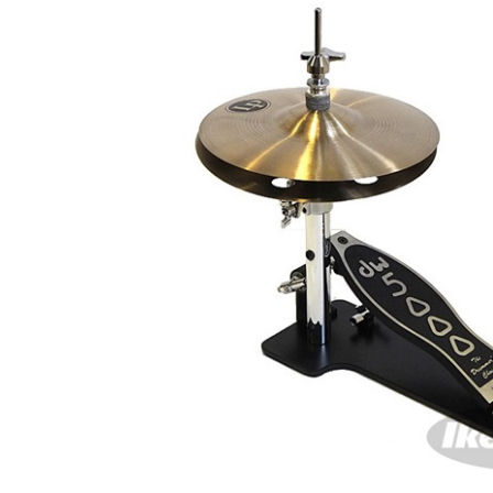
DJ機器
DTM
中古
ヴィンテー