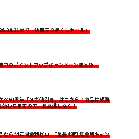
026.08.31まで「決算売り尽くしセール」
開催中のポイントアップキャンペーンまとめ！
イケベ50周年「メガ値引き」はこちら！商品は頻繁
れ替わりますので、お見逃しなく！
迷うなら“4年間金利ゼロ！”最長48回 無金利キャン