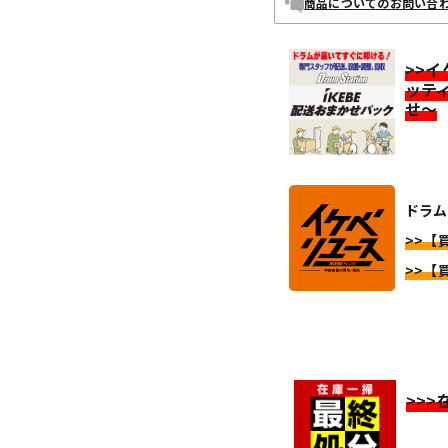
商品についてのお問い合
>>
ッテ
せ～
ドラム
>>【
>>【
>>