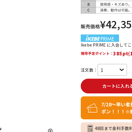
DTM オンラ
レコーディン
イン納品
グ機器
¥
42,3
販売価格
ジ
Ikebe PRIME に入会し
385pt(
獲得予定ポイント：
注文数：
カートに入れ
7/28～早い
ポン！！！※
48回まで金利手数