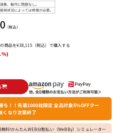
配信/ライブ
楽器アクセサ
機器
リ
50
（税込）
てこの商品を¥38,115（税込）で購入する
1%)
る
者勝ち！！先着1000枚限定 全品対象5％OFFクー
無くなり次第終了
料無料!かんたんWEB分割払い（WeBBy）シミュレーター