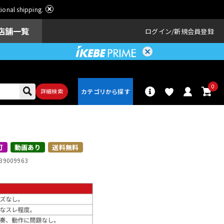
ational shipping.
店舗一覧
ログイン
新規会員登録
0
詳細検索
パーカッショ
ドラム
ン
可
動画あり
送料無料
39009963
アンプ
エフェクター