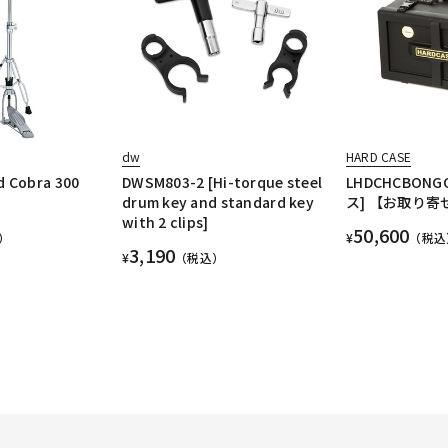
dw
HARD CASE
d Cobra 300
DWSM803-2 [Hi-torque steel
LHDCHCBON
drum key and standard key
ス] 【お取り寄
with 2 clips]
50,600
）
¥
（税込
3,190
¥
（税込）