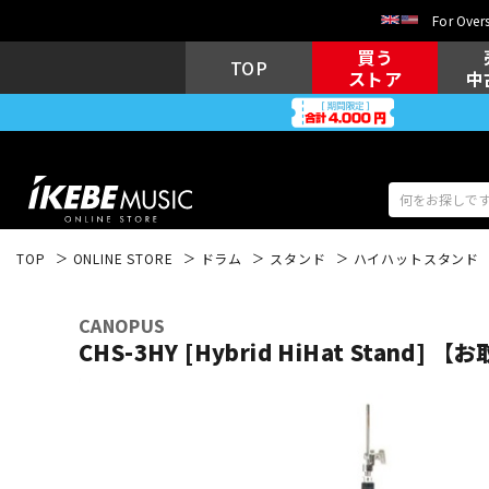
For Overs
買う
TOP
ストア
中
TOP
ONLINE STORE
ドラム
スタンド
ハイハットスタンド
アコギ/エレ
エレキギター
アコ
CANOPUS
CHS-3HY [Hybrid HiHat Stand]
キーボード
電子ピアノ