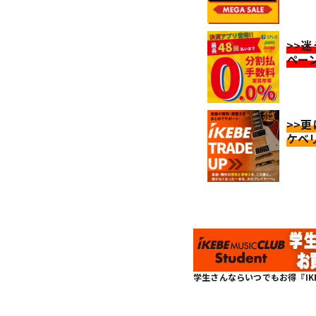
>>
ペー
>>
ケベ
学生さんならいつでもお得『IKEBE 