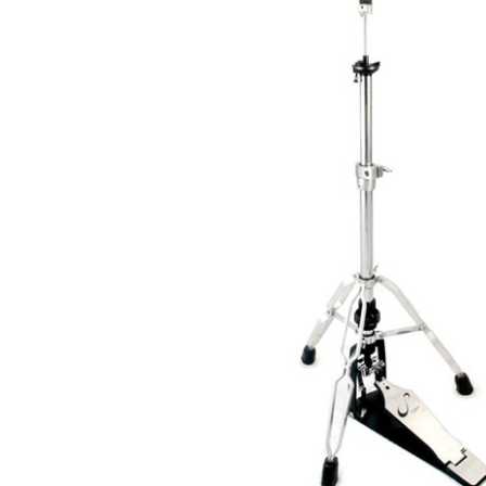
DJ機器
DTM
中古
ヴィンテー