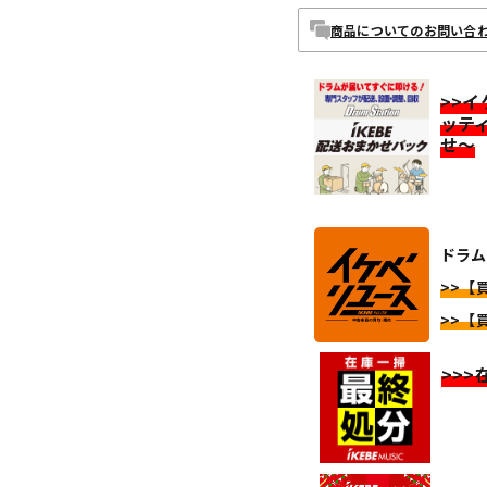
商品についてのお問い合
>>
ッテ
せ～
ドラム
>>【
>>【
>>