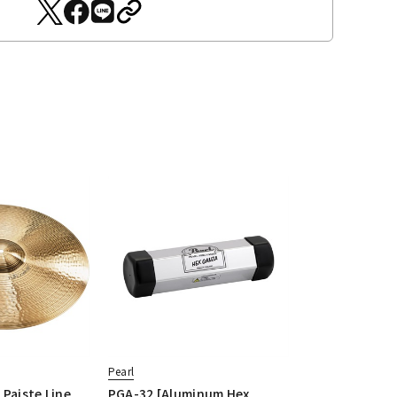
Pearl
Paiste Line
PGA-32 [Aluminum Hex