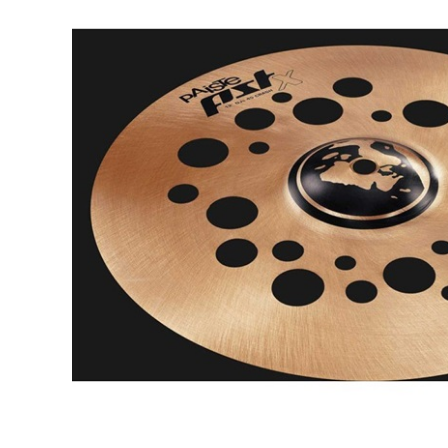
DJ機器
DTM
中古
ヴィンテー