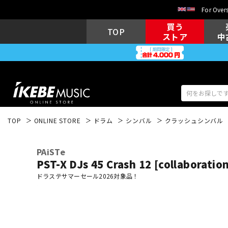
For Overs
買う
TOP
ストア
中
TOP
ONLINE STORE
ドラム
シンバル
クラッシュシンバル
アコギ/エレ
エレキギター
アコ
PAiSTe
PST-X DJs 45 Crash 12 [collaboratio
ドラステサマーセール2026対象品！
キーボード
電子ピアノ