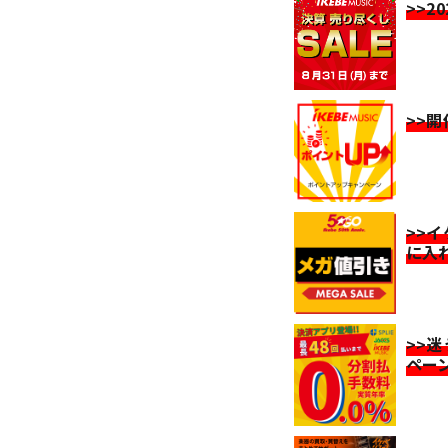
>>2
>>
>>
に入
>>
ペー