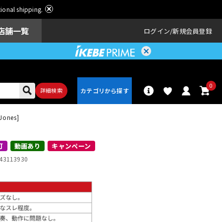
ational shipping.
店舗一覧
ログイン
新規会員登録
0
詳細検索
Jones]
パーカッショ
ドラム
ン
可
動画あり
キャンペーン
43113930
アンプ
エフェクター