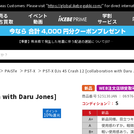
eas Customers: Please visit "
https://global.ikebe-gakki.com/
" for direct intern
売る
イベント
学割
古買取
動画
サービス
【重要】熊本県で発生した地震に伴う配送の遅延について(
07月29日
更新)
PAiSTe
PST-X
PST-X DJs 45 Crash 12 [collaboration with Daru 
ベース
ウクレレ
新品
WEB注文店頭受取
n with Daru Jones]
商品番号 525130
JAN ：
06976
S
コンディション
：
ポイント
管楽器
その他楽器
10%
還元