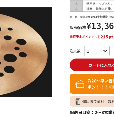
DTM オンラ
レコーディン
イン納品
グ機器
¥
14,850
メーカー希望小売価格
（税込
¥
13,3
販売価格
ジ
1215pt
獲得予定ポイント：
注文数：
カートに入れ
7/28～早い
ポン！！！※
48回まで金利手数
配送日目安：2～3営業