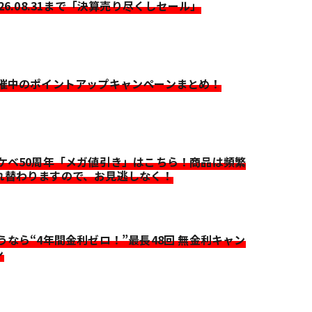
026.08.31まで「決算売り尽くしセール」
開催中のポイントアップキャンペーンまとめ！
イケベ50周年「メガ値引き」はこちら！商品は頻繁
れ替わりますので、お見逃しなく！
迷うなら“4年間金利ゼロ！”最長48回 無金利キャン
ン