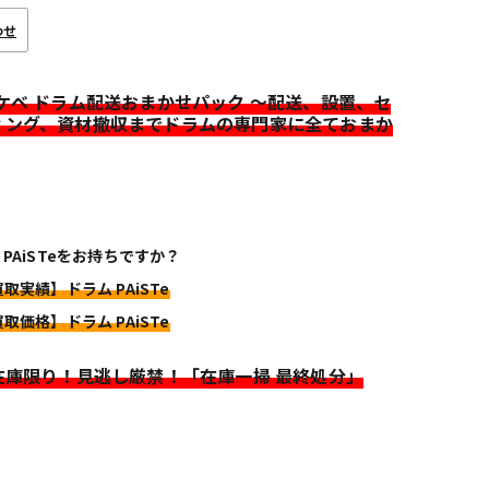
わせ
イケベ ドラム配送おまかせパック ～配送、設置、セ
ィング、資材撤収までドラムの専門家に全ておまか
 PAiSTeをお持ちですか？
買取実績】ドラム PAiSTe
買取価格】ドラム PAiSTe
>在庫限り！見逃し厳禁！「在庫一掃 最終処分」