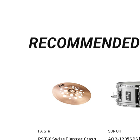
RECOMMENDE
PAiSTe
SONOR
PST-X Swiss Flanger Crash
AQ2-1205SDS [