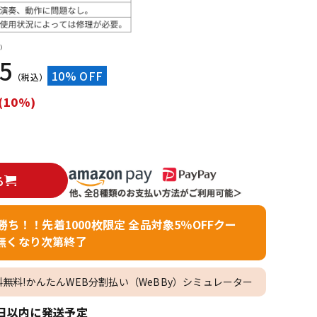
配信/ライブ
楽器アクセサ
機器
リ
）
65
10% OFF
（税込）
(10%)
る
者勝ち！！先着1000枚限定 全品対象5％OFFクー
無くなり次第終了
料無料!かんたんWEB分割払い（WeBBy）シミュレーター
日以内に発送予定