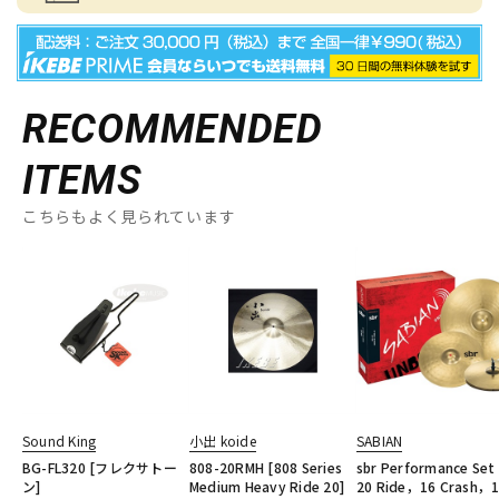
RECOMMENDED
ITEMS
こちらもよく見られています
Sound King
小出 koide
SABIAN
BG-FL320 [フレクサトー
808-20RMH [808 Series
sbr Performance Set 
ン]
Medium Heavy Ride 20]
20 Ride，16 Crash，