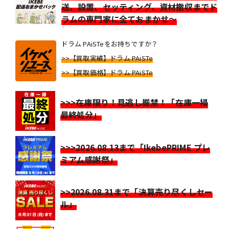
送、設置、セッティング、資材撤収までド
ラムの専門家に全ておまかせ～
ドラム PAiSTeをお持ちですか？
>>【買取実績】ドラム PAiSTe
>>【買取価格】ドラム PAiSTe
>>>在庫限り！見逃し厳禁！「在庫一掃
最終処分」
>>>2026.08.13まで「IkebePRIME プレ
ミアム感謝祭」
>>2026.08.31まで「決算売り尽くしセー
ル」