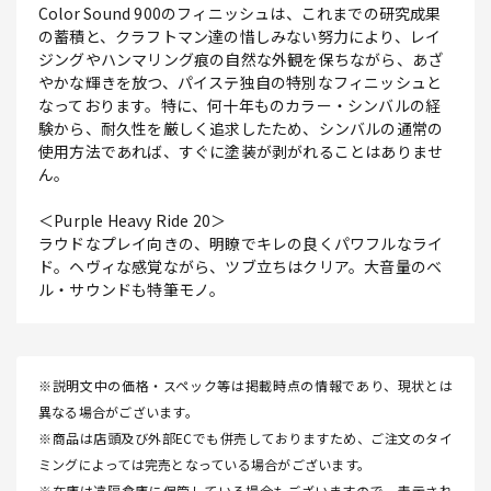
Color Sound 900のフィニッシュは、これまでの研究成果
の蓄積と、クラフトマン達の惜しみない努力により、レイ
ジングやハンマリング痕の自然な外観を保ちながら、あざ
やかな輝きを放つ、パイステ独自の特別なフィニッシュと
なっております。特に、何十年ものカラー・シンバルの経
験から、耐久性を厳しく追求したため、シンバルの通常の
使用方法であれば、すぐに塗装が剥がれることはありませ
ん。
＜Purple Heavy Ride 20＞
ラウドなプレイ向きの、明瞭でキレの良くパワフルなライ
ド。ヘヴィな感覚ながら、ツブ立ちはクリア。大音量のベ
ル・サウンドも特筆モノ。
※説明文中の価格・スペック等は掲載時点の情報であり、現状とは
異なる場合がございます。
※商品は店頭及び外部ECでも併売しておりますため、ご注文のタイ
ミングによっては完売となっている場合がございます。
※在庫は遠隔倉庫に保管している場合もございますので、表示され