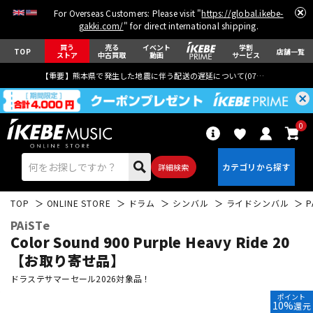
For Overseas Customers: Please visit "
https://global.ikebe-
gakki.com/
" for direct international shipping.
買う
売る
イベント
学割
TOP
店舗一覧
ストア
中古買取
動画
サービス
【重要】熊本県で発生した地震に伴う配送の遅延について(
07月29日
更新)
0
詳細検索
TOP
ONLINE STORE
ドラム
シンバル
ライドシンバル
P
PAiSTe
Color Sound 900 Purple Heavy Ride 20
【お取り寄せ品】
ドラステサマーセール2026対象品！
エレキギター
アコギ/エレアコ
ポイント
10%
還元