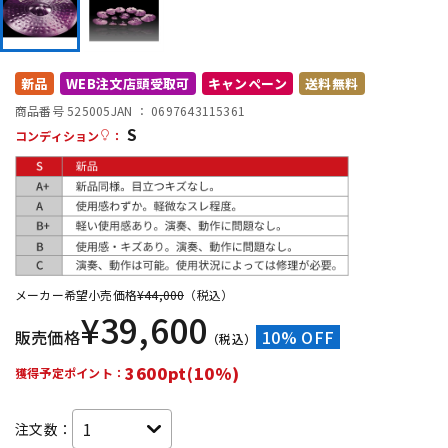
DTM オンライン納品
レコーディング機器
新品
WEB注文店頭受取可
キャンペーン
送料無料
配信/ライブ機器
楽器アクセサリ
商品番号 525005
JAN ：
0697643115361
S
コンディション
：
中古
ヴィンテージ
メーカー希望小売価格
¥
44,000
（税込）
¥
39,600
販売価格
10% OFF
（税込）
3600pt(10%)
獲得予定ポイント：
注文数：