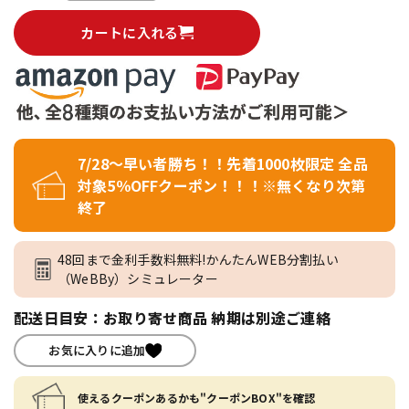
カートに入れる
7/28～早い者勝ち！！先着1000枚限定 全品
対象5％OFFクーポン！！！※無くなり次第
終了
48回まで金利手数料無料!かんたんWEB分割払い
（WeBBy）シミュレーター
配送日目安：お取り寄せ商品 納期は別途ご連絡
お気に入りに追加
使えるクーポンあるかも"クーポンBOX"を確認