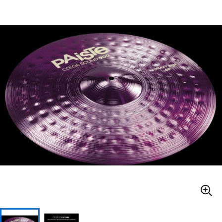
ベース
ウクレレ
ドラム
パーカッション
キーボード
電子ピアノ
管楽器
その他楽器
アンプ
エフェクター
DJ機器
DTM