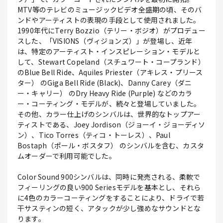
MTV等のテレビのミュージックビデオ全盛期の頃、そのバ
ンドやアーティストの表現の手段として使用されました。
1990年代にTerry Bozzio（テリー・ボジオ）がプロデュー
スした、「VISIONS（ヴィジョンズ）」が登場し、近年
は、特定のアーティスト・インスピレーション・モデルと
して、Stewart Copeland（スチュワート・コープランド）
のBlue Bell Ride、Aquiles Priester（アキレス・プリース
ター） のGiga Bell Ride (Black)、Danny Carey（ダニ
ー・キャリー） のDry Heavy Ride (Purple) などのカラ
ー・コーティング・モデルが、続々と登場していました。
その他、カラー仕上げのシンバルは、世界的なトップアー
ティストである、Joey Jordison（ジョーイ・ジョーディソ
ン）、Tico Torres（ティコ・トーレス）、Paul
Bostaph（ポール・ボスタフ） のシンバルを含む、カスタ
ムオーダーで利用可能でした。
Color Sound 900シンバルは、同時に発売される、柔軟で
フィーリングの良い900 Seriesモデルを基本とし、それら
に4色のカラーコーティングをすることにより、ドライで若
干サスティンの短く、アタックが少し強めなサウンドとな
ります。