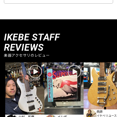
IKEBE STAFF
REVIEWS
楽器アクセサリのレビュー
向井
イケベリユース
小村 拓摩
イシダ