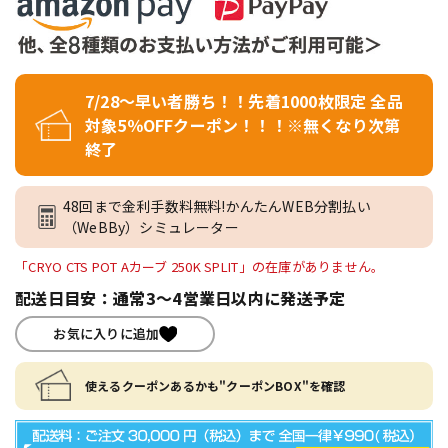
7/28～早い者勝ち！！先着1000枚限定 全品
対象5％OFFクーポン！！！※無くなり次第
終了
48回まで金利手数料無料!かんたんWEB分割払い
（WeBBy）シミュレーター
「CRYO CTS POT Aカーブ 250K SPLIT」の在庫がありません。
配送日目安：通常3～4営業日以内に発送予定
お気に入りに追加
使えるクーポンあるかも"クーポンBOX"を確認