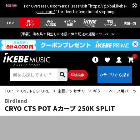
For Overseas Customers: Please visit "
https://global.ikebe-
gakki.com/
" for direct international shipping.
買う
売る
イベント
学割
TOP
店舗一覧
ストア
中古買取
動画
サービス
【重要】熊本県で発生した地震に伴う配送の遅延について(
07月29日
更新)
0
詳細検索
TOP
ONLINE STORE
楽器アクセサリ
ギター・ベース用パーツ
Birdland
CRYO CTS POT Aカーブ 250K SPLIT
エレキギター
アコギ/エレアコ