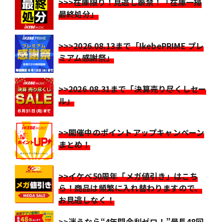
>>>在庫限り！見逃し厳禁！「在庫一掃
最終処分」
>>>2026.08.13まで「IkebePRIME プレ
ミアム感謝祭」
>>2026.08.31まで「決算売り尽くしセー
ル」
>>開催中のポイントアップキャンペーン
まとめ！
>>イケベ50周年「メガ値引き」はこち
ら！商品は頻繁に入れ替わりますので、
お見逃しなく！
>>迷うなら“4年間金利ゼロ！”最長48回