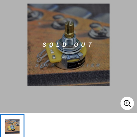
ベース
ウクレレ
ドラム
パーカッション
SOLD OUT
キーボード
電子ピアノ
管楽器
その他楽器
アンプ
エフェクター
DJ機器
DTM