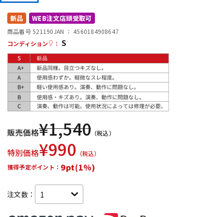
DTM オンライン納品
レコーディング機器
新品
WEB注文店頭受取可
商品番号 521190
JAN ：
4560184908647
S
配信/ライブ機器
楽器アクセサリ
コンディション
：
中古
ヴィンテージ
¥
1,540
販売価格
（税込）
¥
990
特別価格
（税込）
9pt(1%)
獲得予定ポイント：
注文数：