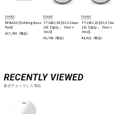
EVANS
EVANS
EVANS
RFBASS [Folding Bass
TT10EC2S [EC2 Clear
TT13EC2S [EC2 Cle
Pad]
10]【2ply ， 7mil +
13]【2ply ， 7mil +
7mil】
7mil】
¥
17,765
（税込）
¥
3,740
（税込）
¥
4,021
（税込）
RECENTLY VIEWED
最近チェックした商品