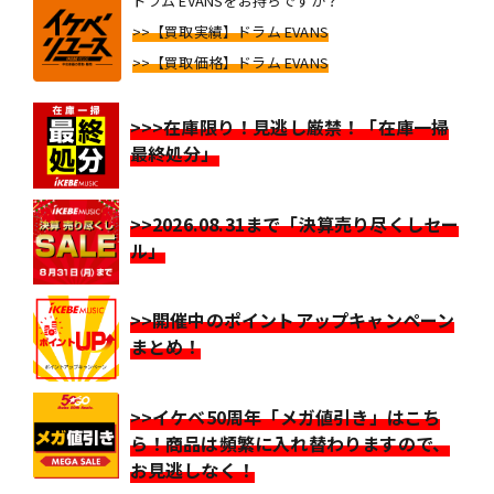
ドラム EVANSをお持ちですか？
>>【買取実績】ドラム EVANS
>>【買取価格】ドラム EVANS
>>>在庫限り！見逃し厳禁！「在庫一掃
最終処分」
>>2026.08.31まで「決算売り尽くしセー
ル」
>>開催中のポイントアップキャンペーン
まとめ！
>>イケベ50周年「メガ値引き」はこち
ら！商品は頻繁に入れ替わりますので、
お見逃しなく！