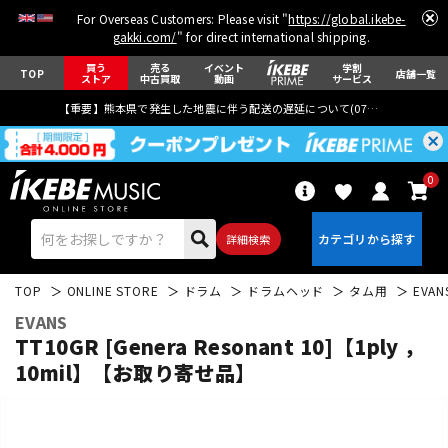
For Overseas Customers: Please visit "
https://global.ikebe-
gakki.com/
" for direct international shipping.
買う
売る
イベント
学割
TOP
店舗一覧
ストア
中古買取
動画
サービス
【重要】熊本県で発生した地震に伴う配送の遅延について(
07月29日
更新)
0
詳細検索
TOP
ONLINE STORE
ドラム
ドラムヘッド
タム用
EVAN
EVANS
TT10GR [Genera Resonant 10]【1ply ，
10mil】【お取り寄せ品】
エレキギター
アコギ/エレアコ