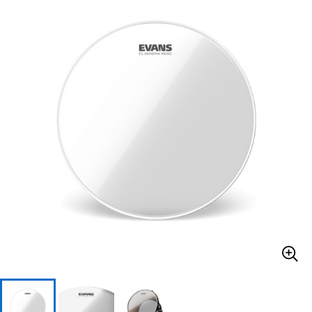
ベース
ウクレレ
ドラム
パーカッション
キーボード
電子ピアノ
管楽器
その他楽器
アンプ
エフェクター
DJ機器
DTM