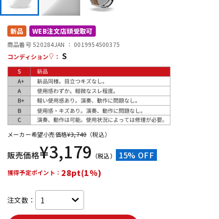
DTM オンライン納品
レコーディング機器
新品
WEB注文店頭受取可
配信/ライブ機器
楽器アクセサリ
商品番号 520284
JAN ：
0019954500375
S
コンディション
：
中古
ヴィンテージ
メーカー希望小売価格
¥
3,740
（税込）
¥
3,179
販売価格
15% OFF
（税込）
28pt(1%)
獲得予定ポイント：
注文数：