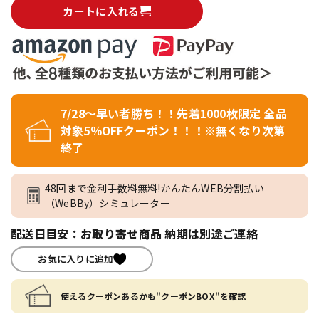
カートに入れる
7/28～早い者勝ち！！先着1000枚限定 全品
対象5％OFFクーポン！！！※無くなり次第
終了
48回まで金利手数料無料!かんたんWEB分割払い
（WeBBy）シミュレーター
配送日目安：お取り寄せ商品 納期は別途ご連絡
お気に入りに追加
使えるクーポンあるかも"クーポンBOX"を確認