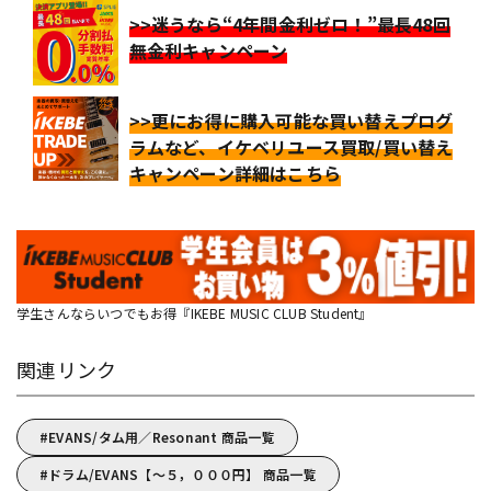
>>迷うなら“4年間金利ゼロ！”最長48回
無金利キャンペーン
>>更にお得に購入可能な買い替えプログ
ラムなど、イケベリユース買取/買い替え
キャンペーン詳細はこちら
学生さんならいつでもお得『IKEBE MUSIC CLUB Student』
関連リンク
EVANS/タム用／Resonant 商品一覧
ドラム/EVANS【～５，０００円】 商品一覧