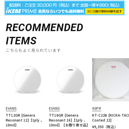
RECOMMENDED
ITEMS
こちらもよく見られています
EVANS
EVANS
ASPR
TT12GR [Genera
TT16GR [Genera
KT-C22B [KICKA-TAC
Resonant 12]【1ply ，
Resonant 16]【1ply ，
Coated 22]
10mil】
10mil】【お取り寄せ品】
¥
9,350
（税込）