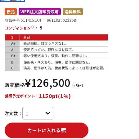
DTM オンライン納品
レコーディング機器
新品
WEB注文店頭受取可
送料無料
商品番号 511415
JAN ：
0611820022358
S
配信/ライブ機器
楽器アクセサリ
コンディション
：
中古
ヴィンテージ
¥
126,500
販売価格
（税込）
1150pt(1%)
獲得予定ポイント：
注文数：
カートに入れる