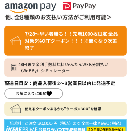
7/28～早い者勝ち！！先着1000枚限定 全品
対象5％OFFクーポン！！！※無くなり次第
終了
48回まで金利手数料無料!かんたんWEB分割払い
（WeBBy）シミュレーター
配送日目安：商品入荷後2～3営業日以内に発送予定
お気に入りに追加
使えるクーポンあるかも"クーポンBOX"を確認