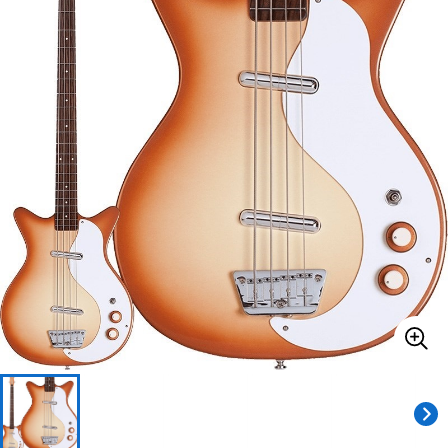
ベース
ウクレレ
ドラム
パーカッション
キーボード
電子ピアノ
管楽器
その他楽器
アンプ
エフェクター
DJ機器
DTM