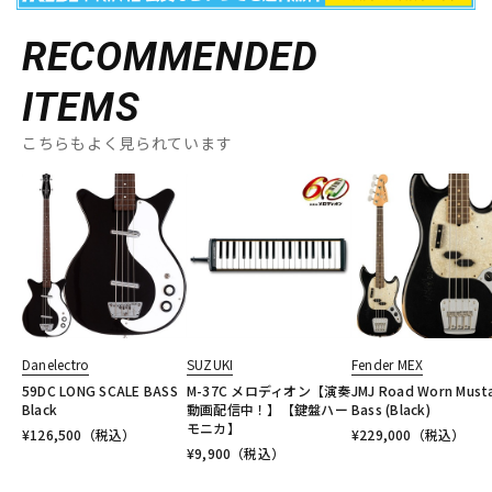
RECOMMENDED
ITEMS
こちらもよく見られています
Danelectro
SUZUKI
Fender MEX
59DC LONG SCALE BASS
M-37C メロディオン【演奏
JMJ Road Worn Must
Black
動画配信中！】【鍵盤ハー
Bass (Black)
モニカ】
¥
126,500
（税込）
¥
229,000
（税込）
¥
9,900
（税込）