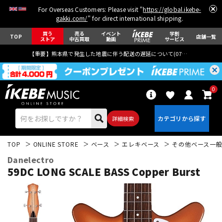
For Overseas Customers: Please visit "
https://global.ikebe-
gakki.com/
" for direct international shipping.
買う
売る
イベント
学割
TOP
店舗一覧
ストア
中古買取
動画
サービス
【重要】熊本県で発生した地震に伴う配送の遅延について(
07月29日
更新)
0
詳細検索
TOP
ONLINE STORE
ベース
エレキベース
その他ベース一
Danelectro
59DC LONG SCALE BASS Copper Burst
エレキギター
アコギ/エレアコ