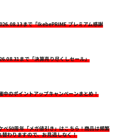
2026.08.13まで「IkebePRIME プレミアム感謝
026.08.31まで「決算売り尽くしセール」
開催中のポイントアップキャンペーンまとめ！
イケベ50周年「メガ値引き」はこちら！商品は頻繁
れ替わりますので、お見逃しなく！