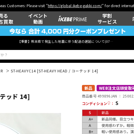
eas Customers: Please visit "
https://global.ikebe-gakki.com/
" for direct intern
売る
イベント
学割
古買取
動画
サービス
【重要】熊本県で発生した地震に伴う配送の遅延について(
07月29日
更新)
PR
ST-HEAVYC14 [ST-HEAVY HEAD / コーテッド 14]
ベース
ウクレレ
新品
WEB注文店頭受取
ーテッド 14]
商品番号 499896
JAN ：
25002
S
コンディション
：
管楽器
その他楽器