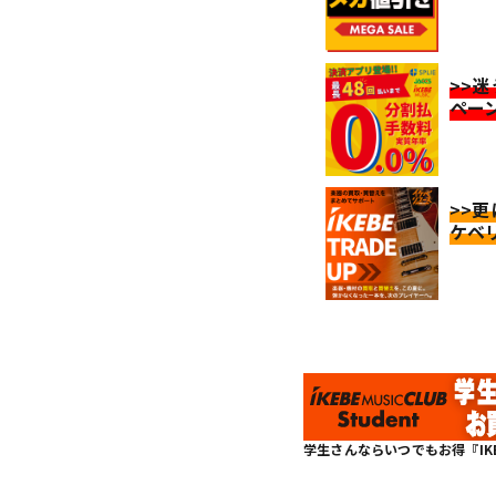
>>
ペー
>>
ケベ
学生さんならいつでもお得『IKEBE 