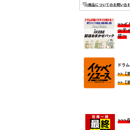
商品についてのお問い合
>>
ッテ
せ～
ドラム
>>【
>>【
>>