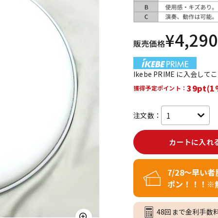
DTM オンラ
レコーディン
イン納品
グ機器
¥
4,290
販売価格
ジ
Ikebe PRIME に入会し
39pt(1
獲得予定ポイント：
注文数：
カートに入れ
7/28～早い
ポン！！！※
48回まで金利手数