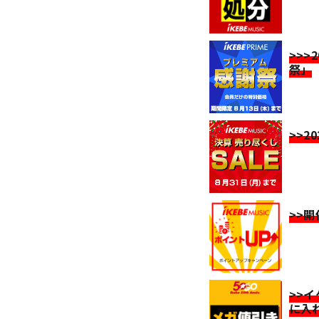
>>>
祭」
>>2
>>
>>
に入