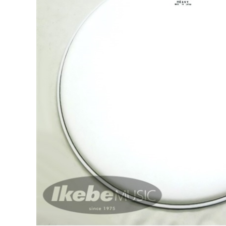
DJ機器
DTM
中古
ヴィンテー