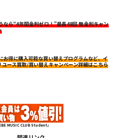
迷うなら“4年間金利ゼロ！”最長48回 無金利キャン
ン
更にお得に購入可能な買い替えプログラムなど、イ
リユース買取/買い替えキャンペーン詳細はこちら
MUSIC CLUB Student』
関連リンク