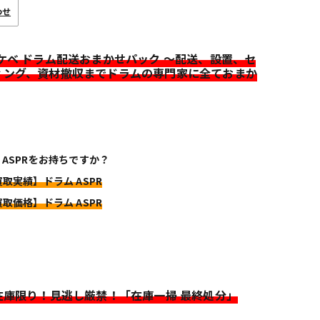
わせ
イケベ ドラム配送おまかせパック ～配送、設置、セ
ィング、資材撤収までドラムの専門家に全ておまか
 ASPRをお持ちですか？
買取実績】ドラム ASPR
買取価格】ドラム ASPR
>在庫限り！見逃し厳禁！「在庫一掃 最終処分」