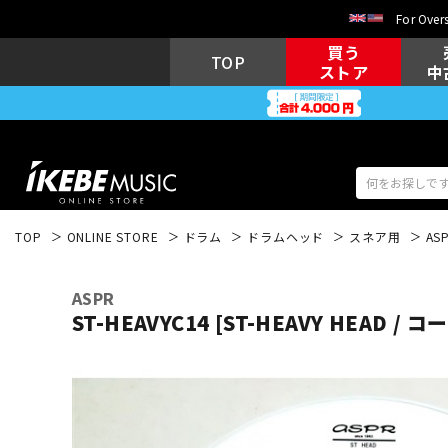
For Overs
買う
TOP
ストア
中
TOP
ONLINE STORE
ドラム
ドラムヘッド
スネア用
AS
アコギ/エレ
エレキギター
アコ
ASPR
ST-HEAVYC14 [ST-HEAVY HEAD / コ
キーボード
電子ピアノ