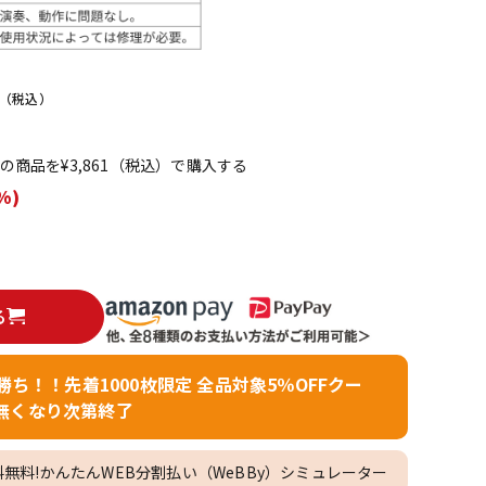
配信/ライブ
楽器アクセサ
機器
リ
（税込）
てこの商品を¥3,861（税込）で購入する
%)
る
者勝ち！！先着1000枚限定 全品対象5％OFFクー
無くなり次第終了
料無料!かんたんWEB分割払い（WeBBy）シミュレーター