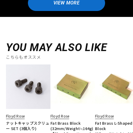
VIEW MORE
YOU MAY ALSO LIKE
こちらもオススメ
Floyd Rose
Floyd Rose
Floyd Rose
ナットキャップスクリュ
Fat Brass Block
Fat Brass L-Shaped
ー SET (3個入り)
(32mm/Weight≒164g)
Block