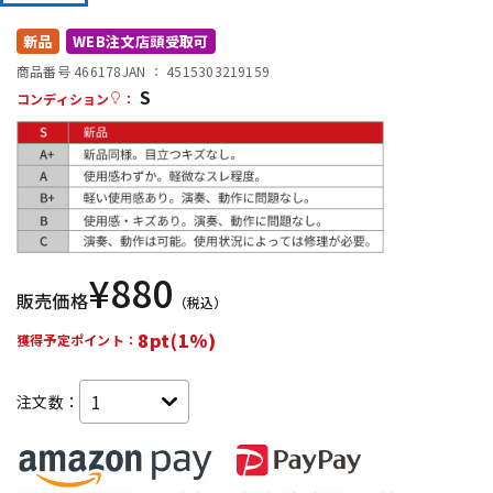
DTM オンライン納品
レコーディング機器
新品
WEB注文店頭受取可
商品番号 466178
JAN ：
4515303219159
S
配信/ライブ機器
楽器アクセサリ
コンディション
：
中古
ヴィンテージ
¥
880
販売価格
（税込）
8pt(1%)
獲得予定ポイント：
注文数：