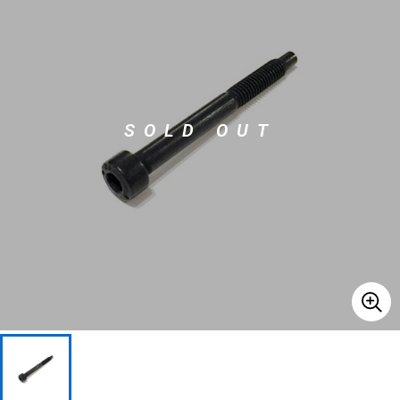
ベース
ウクレレ
ドラム
パーカッション
SOLD OUT
キーボード
電子ピアノ
管楽器
その他楽器
アンプ
エフェクター
DJ機器
DTM