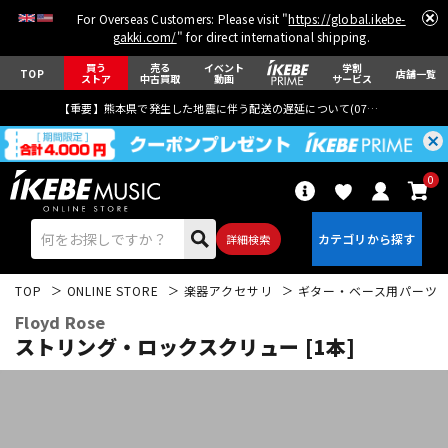
For Overseas Customers: Please visit "
https://global.ikebe-
gakki.com/
" for direct international shipping.
買う
売る
イベント
学割
TOP
店舗一覧
ストア
中古買取
動画
サービス
【重要】熊本県で発生した地震に伴う配送の遅延について(
07月29日
更新)
0
詳細検索
TOP
ONLINE STORE
楽器アクセサリ
ギター・ベース用パーツ
Floyd Rose
ストリング・ロックスクリュー [1本]
エレキギター
アコギ/エレアコ