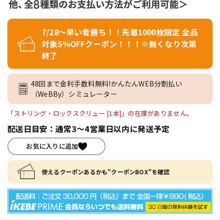
7/28～早い者勝ち！！先着1000枚限定 全品
対象5％OFFクーポン！！！※無くなり次第
終了
48回まで金利手数料無料!かんたんWEB分割払い
（WeBBy）シミュレーター
「ストリング・ロックスクリュー [1本]」の在庫がありません。
配送日目安：通常3～4営業日以内に発送予定
お気に入りに追加
使えるクーポンあるかも"クーポンBOX"を確認