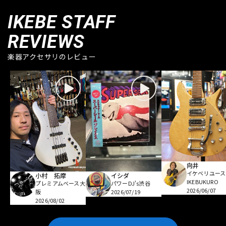
IKEBE STAFF
REVIEWS
楽器アクセサリのレビュー
向井
イケベリユース
小村 拓摩
イシダ
IKEBUKURO
プレミアムベース大
パワーDJ's渋谷
2026/06/07
阪
2026/07/19
2026/08/02