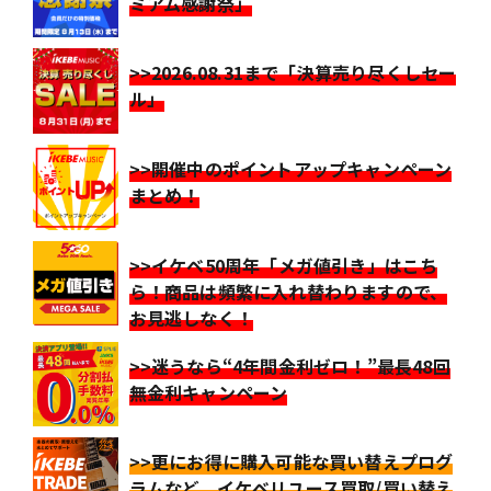
ミアム感謝祭」
>>2026.08.31まで「決算売り尽くしセー
ル」
>>開催中のポイントアップキャンペーン
まとめ！
>>イケベ50周年「メガ値引き」はこち
ら！商品は頻繁に入れ替わりますので、
お見逃しなく！
>>迷うなら“4年間金利ゼロ！”最長48回
無金利キャンペーン
>>更にお得に購入可能な買い替えプログ
ラムなど、イケベリユース買取/買い替え