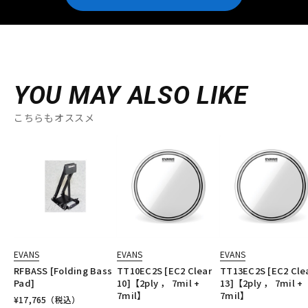
YOU MAY ALSO LIKE
こちらもオススメ
EVANS
EVANS
EVANS
RFBASS [Folding Bass
TT10EC2S [EC2 Clear
TT13EC2S [EC2 Cle
Pad]
10]【2ply ， 7mil +
13]【2ply ， 7mil +
7mil】
7mil】
¥
17,765
（税込）