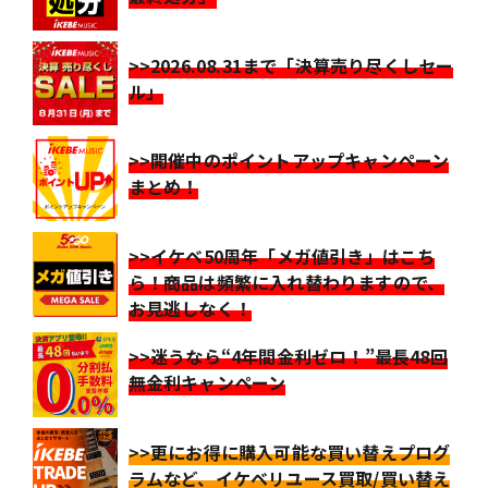
>>2026.08.31まで「決算売り尽くしセー
ル」
>>開催中のポイントアップキャンペーン
まとめ！
>>イケベ50周年「メガ値引き」はこち
ら！商品は頻繁に入れ替わりますので、
お見逃しなく！
>>迷うなら“4年間金利ゼロ！”最長48回
無金利キャンペーン
>>更にお得に購入可能な買い替えプログ
ラムなど、イケベリユース買取/買い替え