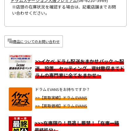
ドラムステーション大阪プレミアム
(06-6210-3969)
※店頭の在庫状況を確認する場合は、記載店舗までお問
い合わせください。
商品についてのお問い合わせ
>>イケベ ドラム配送おまかせパック ～配
送、設置、セッティング、資材撤収までド
ラムの専門家に全ておまかせ～
ドラム EVANSをお持ちですか？
>>【買取実績】ドラム EVANS
>>【買取価格】ドラム EVANS
>>>在庫限り！見逃し厳禁！「在庫一掃
最終処分」