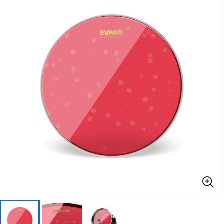
ベース
ウクレレ
ドラム
パーカッション
キーボード
電子ピアノ
管楽器
その他楽器
アンプ
エフェクター
DJ機器
DTM