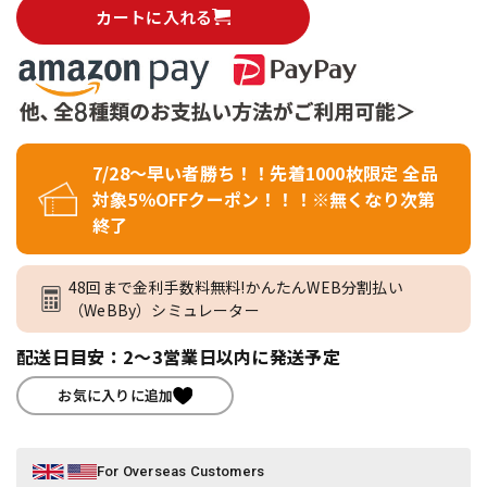
カートに入れる
7/28～早い者勝ち！！先着1000枚限定 全品
対象5％OFFクーポン！！！※無くなり次第
終了
48回まで金利手数料無料!かんたんWEB分割払い
（WeBBy）シミュレーター
配送日目安：2～3営業日以内に発送予定
お気に入りに追加
For Overseas Customers