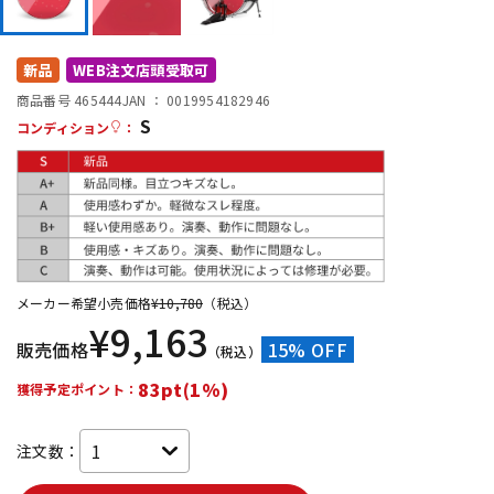
DTM オンライン納品
レコーディング機器
新品
WEB注文店頭受取可
配信/ライブ機器
楽器アクセサリ
商品番号 465444
JAN ：
0019954182946
S
コンディション
：
中古
ヴィンテージ
メーカー希望小売価格
¥
10,780
（税込）
¥
9,163
販売価格
15% OFF
（税込）
83pt(1%)
獲得予定ポイント：
注文数：