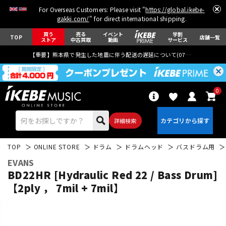
For Overseas Customers: Please visit "
https://global.ikebe-
gakki.com/
" for direct international shipping.
買う
売る
イベント
学割
TOP
店舗一覧
ストア
中古買取
動画
サービス
【重要】熊本県で発生した地震に伴う配送の遅延について(
07月29日
更新)
0
詳細検索
TOP
ONLINE STORE
ドラム
ドラムヘッド
バスドラム用
EVANS
BD22HR [Hydraulic Red 22 / Bass Drum]
【2ply ， 7mil + 7mil】
エレキギター
アコギ/エレアコ