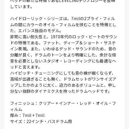
ヘッドの新たな特徴であるLEVEL360テクノロジーを反映
しています。
ハイドローリック・シリーズは、7milの2プライ・フィル
ムの間にカラーのオイル・フィルムを挟むことを特徴とし
た、エバンス独自のモデル。
非常に高い耐久性と、1970年代のロック・ビートのサウン
ドの特徴である、ファット、ディープ＆ショート・サステ
イン表現。また、いわゆるデッド・サウンドのため、音の
分離が良く、ドラムのトーンをより明確にした、余計な倍
音を必要としないスタジオ・レコーディングにも最適なヘ
ッドと言えます。
ハイピッチ・チューニングにしても音の線が細くならず、
高域が出過ぎることも無く、ドラムセットがワンサイズア
ップしたかのように太く、迫力のあるボリュームと、申し
分ない抜群のダイナミクスを持ったドラムヘッドです。
フィニッシュ：クリアー + インナー・レッド・オイル・フ
ィルム
厚み：7mil + 7mil
サイズ：22インチ・バスドラム用