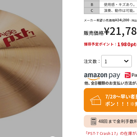
DTM オンラ
レコーディン
イン納品
グ機器
¥
24,200
メーカー希望小売価格
（税込
¥
21,7
販売価格
ジ
1980pt
獲得予定ポイント：
注文数：
7/28～早い
ポン！！！※
48回まで金利手数
「PST-7 Crash 17」の在