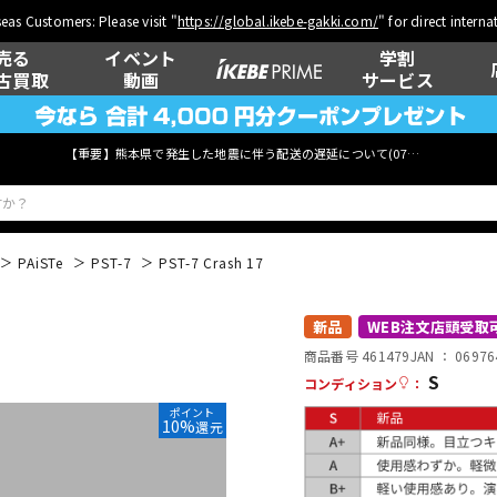
eas Customers: Please visit "
https://global.ikebe-gakki.com/
" for direct intern
売る
イベント
学割
古買取
動画
サービス
【重要】熊本県で発生した地震に伴う配送の遅延について(
07月29日
更新)
PAiSTe
PST-7
PST-7 Crash 17
ベース
ウクレレ
新品
WEB注文店頭受取
商品番号 461479
JAN ：
06976
S
コンディション
：
ポイント
管楽器
その他楽器
10%
還元