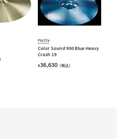
PAiSTe
Color Sound 900 Blue Heavy
Crash 19
）
36,630
¥
（税込）