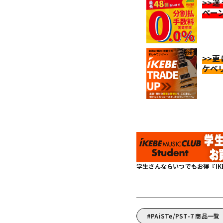
>>
ペー
>>
ケベ
学生さんならいつでもお得『IKEBE 
PAiSTe/PST-7 商品一覧