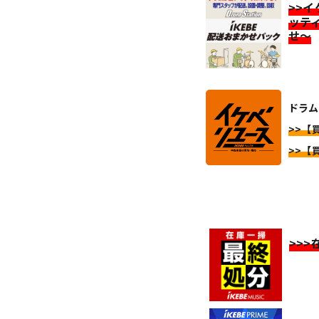
>>
ッテ
せ～
ドラム
>>【
>>【
>>