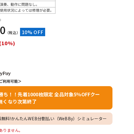
配信/ライブ
楽器アクセサ
機器
リ
）
80
10% OFF
（税込）
(10%)
者勝ち！！先着1000枚限定 全品対象5％OFFクー
無くなり次第終了
料無料!かんたんWEB分割払い（WeBBy）シミュレーター
庫がありません。