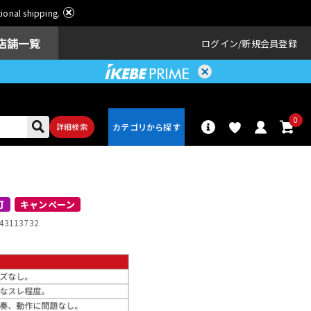
ational shipping.
店舗一覧
ログイン
新規会員登録
0
詳細検索
パーカッショ
ドラム
ン
可
キャンペーン
43113732
アンプ
エフェクター