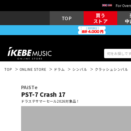
For Overs
買う
TOP
ストア
中
TOP
ONLINE STORE
ドラム
シンバル
クラッシュシンバル
アコギ/エレ
エレキギター
アコ
PAiSTe
PST-7 Crash 17
ドラステサマーセール2026対象品！
キーボード
電子ピアノ