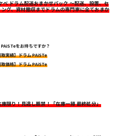
イケベ ドラム配送おまかせパック ～配送、設置、セ
ィング、資材撤収までドラムの専門家に全ておまか
 PAiSTeをお持ちですか？
買取実績】ドラム PAiSTe
買取価格】ドラム PAiSTe
>在庫限り！見逃し厳禁！「在庫一掃 最終処分」