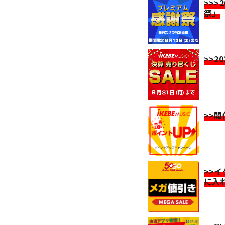
>>>
祭」
>>2
>>
>>
に入