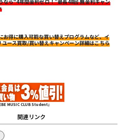
迷うなら“4年間金利ゼロ！”最長48回 無金利キャン
ン
更にお得に購入可能な買い替えプログラムなど、イ
リユース買取/買い替えキャンペーン詳細はこちら
MUSIC CLUB Student』
関連リンク