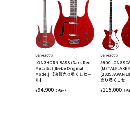
Danelectro
Danelectro
LONGHORN BASS (Dark Red
59DC LONGSCA
Metallic)[Ikebe Original
(METALFLAKE 
Model] 【決算売り尽くしセー
[2025JAPAN L
ル】
売り尽くしセー
94,900
115,000
¥
（税込）
¥
（税