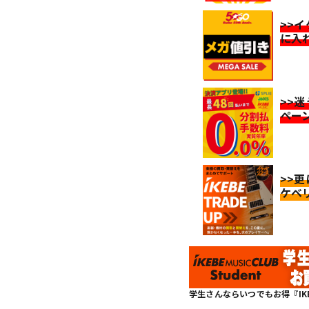
>>
に入
>>
ペー
>>
ケベ
学生さんならいつでもお得『IKEBE 