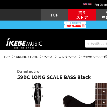
For Overs
買う
TOP
ストア
中
TOP
ONLINE STORE
ベース
エレキベース
その他ベース一
アコギ/エレ
エレキギター
アコ
Danelectro
59DC LONG SCALE BASS Black
キーボード
電子ピアノ