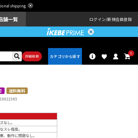
ational shipping.
店舗一覧
ログイン
新規会員登録
0
詳細検索
パーカッショ
ドラム
ン
可
送料無料
20022365
アンプ
エフェクター