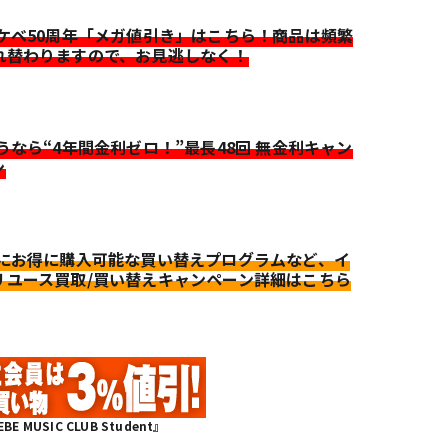
イケベ50周年「メガ値引き」はこちら！商品は頻繁
れ替わりますので、お見逃しなく！
迷うなら“4年間金利ゼロ！”最長48回 無金利キャン
ン
更にお得に購入可能な買い替えプログラムなど、イ
リユース買取/買い替えキャンペーン詳細はこちら
MUSIC CLUB Student』