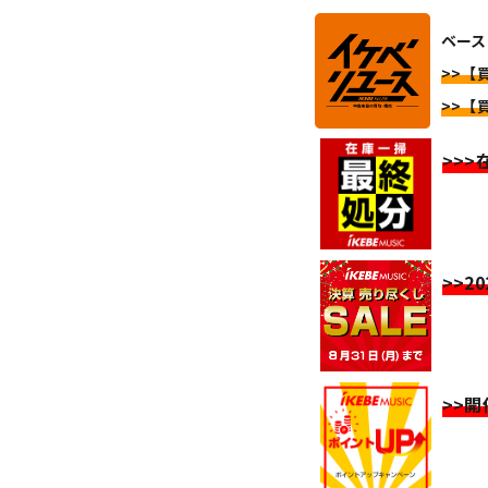
ベース
>>【買
>>【買
>>
>>2
>>