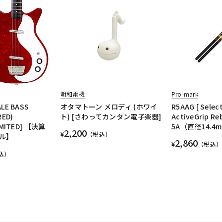
明和電機
Pro-mark
LE BASS
オタマトーン メロディ (ホワイ
R5AAG [ Select
RED)
ト) [さわってカンタン電子楽器]
ActiveGrip Re
IMITED] 【決算
5A（直径14.4
2,200
¥
（税込）
ル】
2,860
¥
（税込）
込）