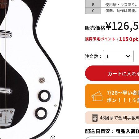
DTM オンラ
レコーディン
イン納品
グ機器
¥
126,
販売価格
ジ
1150pt
獲得予定ポイント：
注文数：
カートに入れ
7/28～早い
ポン！！！※
48回まで金利手数
配送日目安：商品入荷後