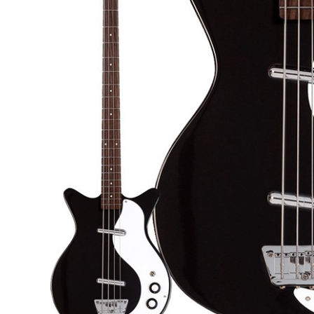
DJ機器
DTM
中古
ヴィンテー