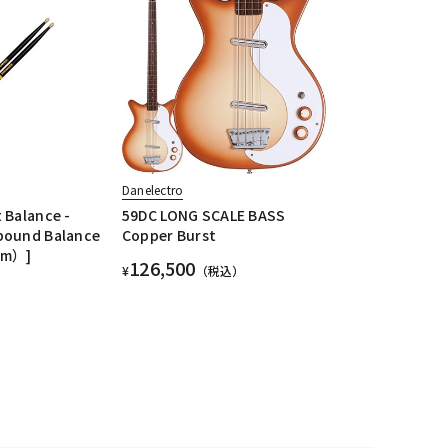
Danelectro
 Balance -
59DC LONG SCALE BASS
bound Balance
Copper Burst
mm）]
126,500
¥
（税込）