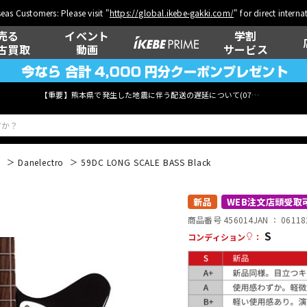
eas Customers: Please visit "
https://global.ikebe-gakki.com/
" for direct intern
売る
イベント
学割
古買取
動画
サービス
【重要】熊本県で発生した地震に伴う配送の遅延について(
07月29日
更新)
般
Danelectro
59DC LONG SCALE BASS Black
ベース
ウクレレ
新品
WEB注文店頭受取
商品番号 456014
JAN ：
06118
S
コンディション
：
管楽器
その他楽器