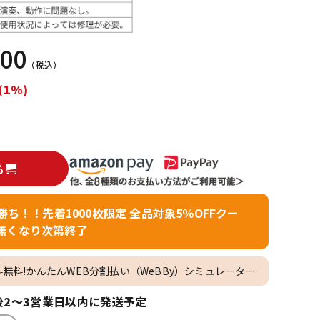
配信/ライブ
楽器アクセサ
機器
リ
500
（税込）
(1%)
る
者勝ち！！先着1000枚限定 全品対象5％OFFクー
無くなり次第終了
料無料!かんたんWEB分割払い（WeBBy）シミュレーター
2～3営業日以内に発送予定