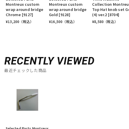
Montreux custom
Montreux custom
Collection Montreu
wrap around bridge
wrap around bridge
Top Hat knob set G
Chrome [9127]
Gold [9128]
(4) ver.2 [8704]
¥
13,200
（税込）
¥
16,500
（税込）
¥
8,580
（税込）
RECENTLY VIEWED
最近チェックした商品
Selected Parts Montreux