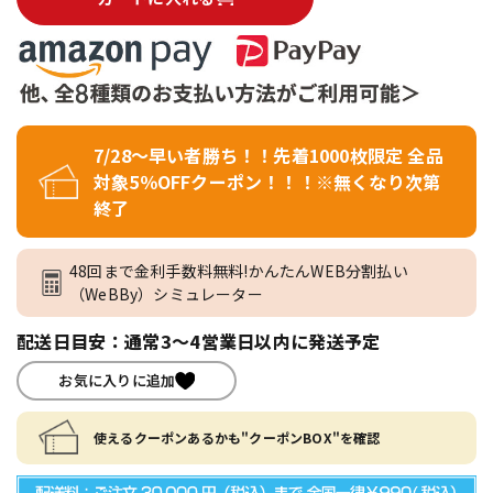
7/28～早い者勝ち！！先着1000枚限定 全品
対象5％OFFクーポン！！！※無くなり次第
終了
48回まで金利手数料無料!かんたんWEB分割払い
（WeBBy）シミュレーター
配送日目安：通常3～4営業日以内に発送予定
お気に入りに追加
使えるクーポンあるかも"クーポンBOX"を確認