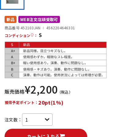
DTM オンライン納品
レコーディング機器
新品
WEB注文店頭受取可
配信/ライブ機器
楽器アクセサリ
商品番号 452103
JAN ：
4562204646331
S
コンディション
：
中古
ヴィンテージ
¥
2,200
販売価格
（税込）
20pt(1%)
獲得予定ポイント：
注文数：
カートに入れる