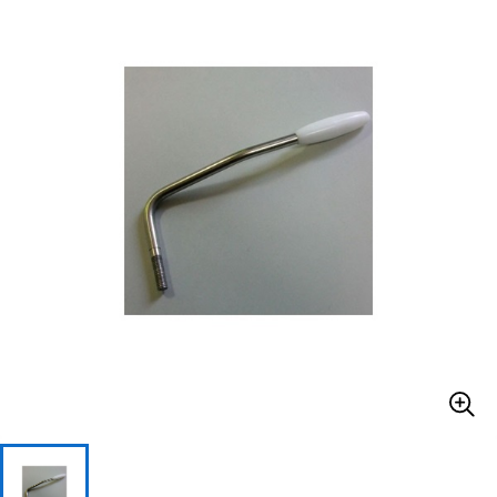
ベース
ウクレレ
ドラム
パーカッション
キーボード
電子ピアノ
管楽器
その他楽器
アンプ
エフェクター
DJ機器
DTM