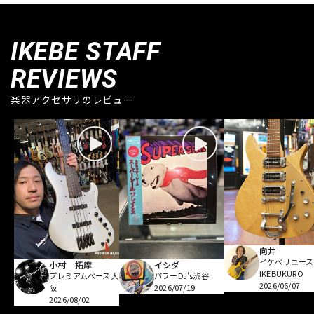
IKEBE STAFF
REVIEWS
楽器アクセサリのレビュー
向井
イケベリユース
小村 拓摩
イシダ
IKEBUKURO
プレミアムベース大
パワーDJ's渋谷
2026/06/07
阪
2026/07/19
2026/08/02