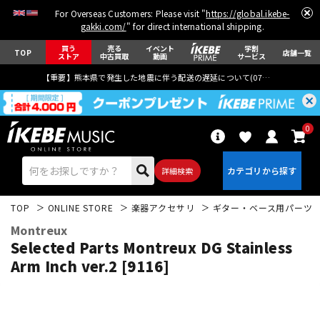
For Overseas Customers: Please visit "
https://global.ikebe-
gakki.com/
" for direct international shipping.
買う
売る
イベント
学割
TOP
店舗一覧
ストア
中古買取
動画
サービス
【重要】熊本県で発生した地震に伴う配送の遅延について(
07月29日
更新)
0
詳細検索
TOP
ONLINE STORE
楽器アクセサリ
ギター・ベース用パーツ
Montreux
Selected Parts Montreux DG Stainless
Arm Inch ver.2 [9116]
エレキギター
アコギ/エレアコ