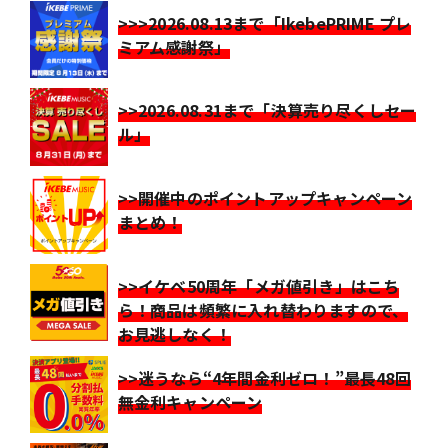
>>>2026.08.13まで「IkebePRIME プレ
ミアム感謝祭」
>>2026.08.31まで「決算売り尽くしセー
ル」
>>開催中のポイントアップキャンペーン
まとめ！
>>イケベ50周年「メガ値引き」はこち
ら！商品は頻繁に入れ替わりますので、
お見逃しなく！
>>迷うなら“4年間金利ゼロ！”最長48回
無金利キャンペーン