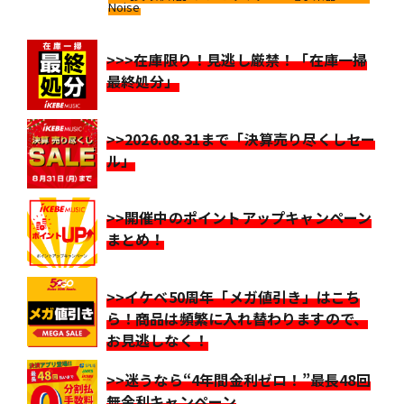
Noise
>>>在庫限り！見逃し厳禁！「在庫一掃
最終処分」
>>2026.08.31まで「決算売り尽くしセー
ル」
>>開催中のポイントアップキャンペーン
まとめ！
>>イケベ50周年「メガ値引き」はこち
ら！商品は頻繁に入れ替わりますので、
お見逃しなく！
>>迷うなら“4年間金利ゼロ！”最長48回
無金利キャンペーン