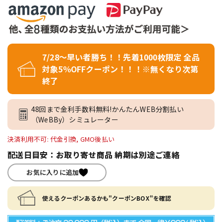
7/28～早い者勝ち！！先着1000枚限定 全品
対象5％OFFクーポン！！！※無くなり次第
終了
48回まで金利手数料無料!かんたんWEB分割払い
（WeBBy）シミュレーター
決済利用不可: 代金引換, GMO後払い
配送日目安：お取り寄せ商品 納期は別途ご連絡
お気に入りに追加
使えるクーポンあるかも"クーポンBOX"を確認