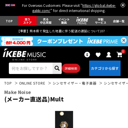
For Overseas Customers: Please visit "
https://global.ikebe-
gakki.com/
" for direct international shipping.
買う
売る
イベント
学割
TOP
店舗一覧
ストア
中古買取
動画
サービス
【重要】熊本県で発生した地震に伴う配送の遅延について(
07月29日
更新)
0
詳細検索
TOP
ONLINE STORE
シンセサイザー・電子楽器
シンセサイザ
Make Noise
(メーカー直送品)Mult
エレキギター
アコギ/エレアコ