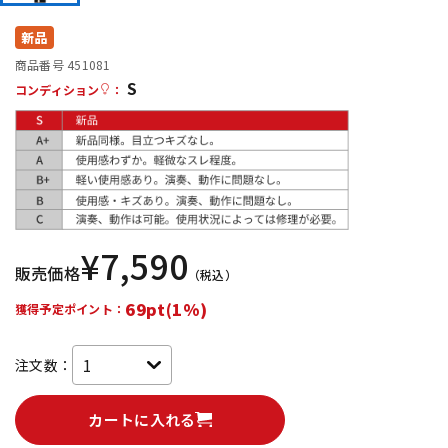
DTM オンライン納品
レコーディング機器
新品
商品番号 451081
S
配信/ライブ機器
楽器アクセサリ
コンディション
：
中古
ヴィンテージ
¥
7,590
販売価格
（税込）
69pt(1%)
獲得予定ポイント：
注文数：
カートに入れる