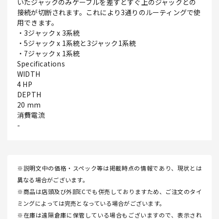
いたジャックのみケーブルを差すとすぐ上のジャックとの
接続が切断されます。これにより3通りのルーティングで使
用できます。
・3ジャック x 3系統
・5ジャック x 1系統と3ジャック1系統
・7ジャック x 1系統
Specifications
WIDTH
4 HP
DEPTH
20 mm
消費電流
-
※説明文中の価格・スペック等は掲載時点の情報であり、現状とは
異なる場合がございます。
※商品は店頭及び外部ECでも併売しておりますため、ご注文のタイ
ミングによっては完売となっている場合がございます。
※在庫は遠隔倉庫に保管している場合もございますので、表示され