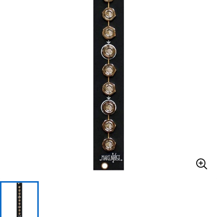
ベース
ウクレレ
ドラム
パーカッション
キーボード
電子ピアノ
管楽器
その他楽器
アンプ
エフェクター
DJ機器
DTM