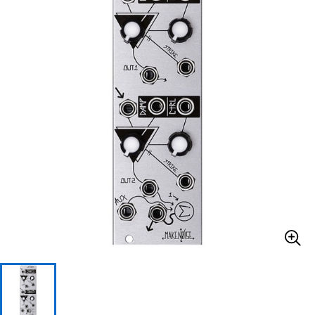
ベース
ウクレレ
ドラム
パーカッション
キーボード
電子ピアノ
管楽器
その他楽器
アンプ
エフェクター
DJ機器
DTM