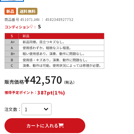
DTM オンライン納品
レコーディング機器
新品
送料無料
商品番号 451071
JAN ：
4582348927752
S
配信/ライブ機器
楽器アクセサリ
コンディション
：
中古
ヴィンテージ
¥
42,570
販売価格
（税込）
387pt(1%)
獲得予定ポイント：
注文数：
カートに入れる