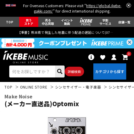
For Overseas Customers: Please visit "
https://global.ikebe-
gakki.com/
" for direct international shipping.
買う
売る
イベント
学割
TOP
店舗一覧
ストア
中古買取
動画
サービス
【重要】熊本県で発生した地震に伴う配送の遅延について(
07月29日
更新)
0
詳細検索
TOP
ONLINE STORE
シンセサイザー・電子楽器
シンセサイザ
Make Noise
(メーカー直送品)Optomix
エレキギター
アコギ/エレアコ