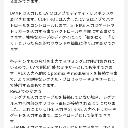
る事ができます。
DAMP は入力した CV 又はノブでディケイ・レスポンスを
変化させます。CONTROL は入力した CV 又はノブでバク
トロールをコントロールします。STRIKE 入力はゲートや
トリガーを入力する事でバクトロールを全開にする事がで
きます。独特なカーブのディケイにより「弦を弾く」「叩
く」といった音楽的なサウンドを簡単に作り出す事ができ
ます。
各チャンネルの合計を出力するサミング出力も用意されて
いるので、CV で制御可能なミキサーとしても使用できま
す。AUX 入力へ他の Optomix や modDemix を接続する事
で、より大規模なシグナル・プロセッサーやミキサーとし
て使用する事もできます。
Rev.2 での変更点
・シグナル入力にケーブルを接続していない場合、シグナ
ル入力へ内部のオフセット電圧が接続されるようになりま
した。これにより CTRL 入力や STRIKE 入力へトリガーや
ゲートを入力する事で、エンベロープとして使用できま
す。
・DAMP 入力がオーディオレベルに反応する事で、サイド