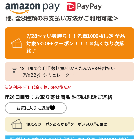
7/28～早い者勝ち！！先着1000枚限定 全品
対象5％OFFクーポン！！！※無くなり次第
終了
48回まで金利手数料無料!かんたんWEB分割払い
（WeBBy）シミュレーター
決済利用不可: 代金引換, GMO後払い
配送日目安：お取り寄せ商品 納期は別途ご連絡
お気に入りに追加
使えるクーポンあるかも"クーポンBOX"を確認