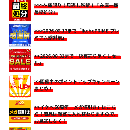
>>>在庫限り！見逃し厳禁！「在庫一掃
最終処分」
>>>2026.08.13まで「IkebePRIME プレ
ミアム感謝祭」
>>2026.08.31まで「決算売り尽くしセー
ル」
>>開催中のポイントアップキャンペーン
まとめ！
>>イケベ50周年「メガ値引き」はこち
ら！商品は頻繁に入れ替わりますので、
お見逃しなく！