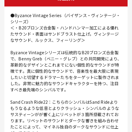
●Byzance Vintage Series（バイザンス・ヴィンテージ・
シリーズ）
＜・B20ブロンズ合金製・ハンドハンマー加工による優れ
たサウンド・表面はサンドブラスト仕上げ。ヴィンテージ
なサウンド、ルックス、フィーリング＞
Byzance Vintageシリーズは伝統的なB20ブロンズ合金製
で、Benny Greb（ベニー・グレブ）との共同開発により、
革新的なデザインとこれまでにない個性的なサウンドが特
徴です。真に個性的なサウンドで、音楽性を最大限に表現
したいと切望するドラマーたちをターゲットに製作されま
した。非常に魅力的なサウンドキャラクターを持つ、注目
すべき最先端のシンバルです。
Sand Crash Ride22：こちらのシンバルはSand Rideより
もうなるような低音とよりクラッシュ・シンバルのような
サスティーンがが響く上にリベットが３箇所搭載されてお
ります。リベットのサウンドとダークな響きを組み合わせ
たことによって、マイネル独自のダークなサウンドに仕上