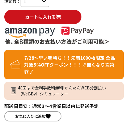
注文数：
カートに入れる
7/28～早い者勝ち！！先着1000枚限定 全品
対象5％OFFクーポン！！！※無くなり次第
終了
48回まで金利手数料無料!かんたんWEB分割払い
（WeBBy）シミュレーター
配送日目安：通常3～4営業日以内に発送予定
お気に入りに追加