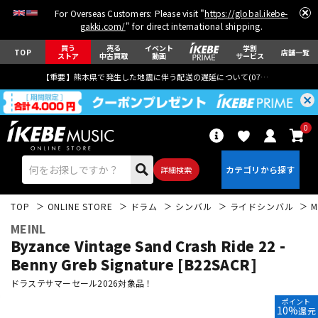
For Overseas Customers: Please visit "
https://global.ikebe-
gakki.com/
" for direct international shipping.
買う
売る
イベント
学割
TOP
店舗一覧
ストア
中古買取
動画
サービス
【重要】熊本県で発生した地震に伴う配送の遅延について(
07月29日
更新)
0
詳細検索
TOP
ONLINE STORE
ドラム
シンバル
ライドシンバル
M
MEINL
Byzance Vintage Sand Crash Ride 22 -
Benny Greb Signature [B22SACR]
ドラステサマーセール2026対象品！
エレキギター
アコギ/エレアコ
ポイント
10%
還元