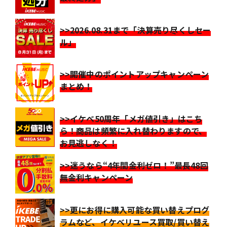
>>2026.08.31まで「決算売り尽くしセー
ル」
>>開催中のポイントアップキャンペーン
まとめ！
>>イケベ50周年「メガ値引き」はこち
ら！商品は頻繁に入れ替わりますので、
お見逃しなく！
>>迷うなら“4年間金利ゼロ！”最長48回
無金利キャンペーン
>>更にお得に購入可能な買い替えプログ
ラムなど、イケベリユース買取/買い替え