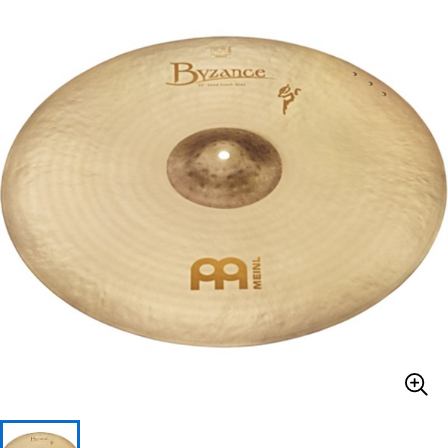
ベース
ウクレレ
ドラム
パーカッション
キーボード
電子ピアノ
管楽器
その他楽器
アンプ
エフェクター
DJ機器
DTM