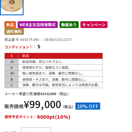
DTM オンライン納品
レコーディング機器
新品
WEB注文店頭受取可
動画あり
キャンペーン
配信/ライブ機器
楽器アクセサリ
送料無料
商品番号 444379
JAN ：
0840553012507
S
中古
ヴィンテージ
コンディション
：
メーカー希望小売価格
¥
110,000
（税込）
¥
99,000
販売価格
10% OFF
（税込）
9000pt(10%)
獲得予定ポイント：