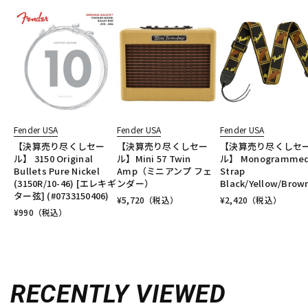
Fender USA
Fender USA
Fender USA
【決算売り尽くしセー
【決算売り尽くしセー
【決算売り尽くしセ
ル】 3150 Original
ル】Mini 57 Twin
ル】 Monogramme
Bullets Pure Nickel
Amp（ミニアンプ フェ
Strap
(3150R/10-46) [エレキギ
ンダー）
Black/Yellow/Brow
ター弦] (#0733150406)
¥
5,720
（税込）
¥
2,420
（税込）
¥
990
（税込）
RECENTLY VIEWED