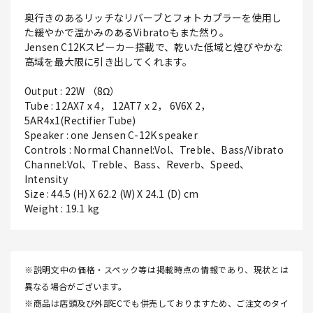
奥行きのあるリッチなリバーブとフォトカプラーを使用し
た緩やかで温かみのあるVibratoもまた然り。
Jensen C12Kスピーカー搭載で、乾いた低域と煌びやかな
高域を最大限に引き出してくれます。
Output : 22W （8Ω）
Tube : 12AX7 x 4， 12AT7 x 2， 6V6X 2，
5AR4x1(Rectifier Tube)
Speaker : one Jensen C-12K speaker
Controls : Normal Channel:Vol、Treble、Bass/Vibrato
Channel:Vol、Treble、Bass、Reverb、Speed、
Intensity
Size : 44.5 (H) X 62.2 (W) X 24.1 (D) cm
Weight : 19.1 kg
※説明文中の価格・スペック等は掲載時点の情報であり、現状とは
異なる場合がございます。
※商品は店頭及び外部ECでも併売しておりますため、ご注文のタイ