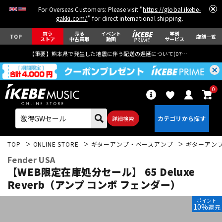
For Overseas Customers: Please visit "
https://global.ikebe-
gakki.com/
" for direct international shipping.
買う
売る
イベント
学割
TOP
店舗一覧
ストア
中古買取
動画
サービス
【重要】熊本県で発生した地震に伴う配送の遅延について(
07月29日
更新)
0
詳細検索
TOP
ONLINE STORE
ギターアンプ・ベースアンプ
ギターアン
Fender USA
【WEB限定在庫処分セール】 65 Deluxe
Reverb（アンプ コンボ フェンダー）
エレキギター
アコギ/エレアコ
ポイント
10%
還元