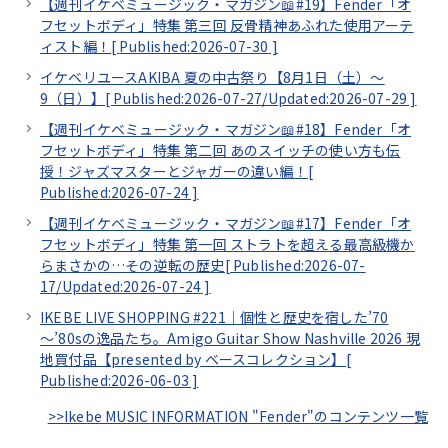
【週刊イケベミュージック・マガジン📖#19】Fender「オ
フセットボディ」特集 第三回 反骨精神あふれた使用アーテ
ィスト編！[
Published:2026-07-30
]
イケベリユースAKIBA 夏の中古祭り【8月1日（土）～
9（日）】[
Published:2026-07-27/
Updated:2026-07-29
]
【週刊イケベミュージック・マガジン📖#18】Fender「オ
フセットボディ」特集 第二回 あのスイッチの使い方も伝
授！ジャズマスターとジャガーの違い編！[
Published:2026-07-24
]
【週刊イケベミュージック・マガジン📖#17】Fender「オ
フセットボディ」特集 第一回 ストラトを超える最高級機か
らまさかの…その逆転の歴史[
Published:2026-07-
17/
Updated:2026-07-24
]
IKEBE LIVE SHOPPING #221｜個性と歴史を宿した’70
～’80sの逸品たち。Amigo Guitar Show Nashville 2026 現
地買付品【presented by ベースコレクション】[
Published:2026-06-03
]
>>Ikebe MUSIC INFORMATION "Fender"のコンテンツ一覧