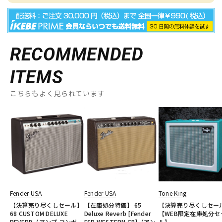
RECOMMENDED
ITEMS
こちらもよく見られています
Fender USA
Fender USA
Tone King
【決算売り尽くしセール】
【在庫処分特価】 65
【決算売り尽くしセー
68 CUSTOM DELUXE
Deluxe Reverb [Fender
【WEB限定在庫処分セ
REVERB（アンプ コンボ
FSR WESTERN CB]（アン
ル】