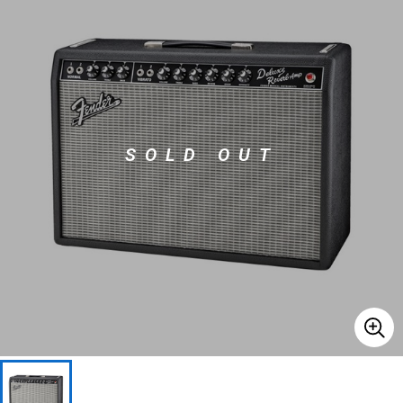
ベース
ウクレレ
ドラム
パーカッション
SOLD OUT
キーボード
電子ピアノ
管楽器
その他楽器
アンプ
エフェクター
DJ機器
DTM