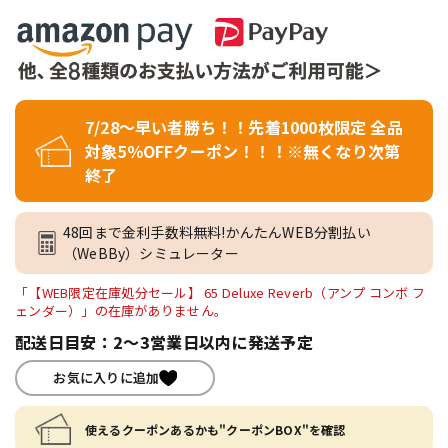
7/28～早い者勝ち！！先着1000枚限定 全品
対象5％OFFクーポン！！！※無くなり次第
終了
48回まで金利手数料無料!かんたんWEB分割払い
（WeBBy）シミュレーター
「【WEB限定在庫処分セール】 65 Deluxe Reverb（アンプ コンボ フ
ェンダー）」の在庫がありません。
配送日目安：2～3営業日以内に発送予定
お気に入りに追加
使えるクーポンあるかも"クーポンBOX"を確認