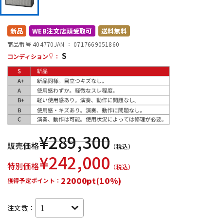
DTM オンライン納品
レコーディング機器
新品
WEB注文店頭受取可
送料無料
配信/ライブ機器
楽器アクセサリ
商品番号 404770
JAN ：
0717669051860
S
コンディション
：
中古
ヴィンテージ
¥
289,300
販売価格
（税込）
¥
242,000
特別価格
（税込）
22000pt(10%)
獲得予定ポイント：
注文数：