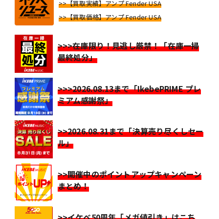
>>【買取実績】アンプ Fender USA
>>【買取価格】アンプ Fender USA
>>>在庫限り！見逃し厳禁！「在庫一掃
最終処分」
>>>2026.08.13まで「IkebePRIME プレ
ミアム感謝祭」
>>2026.08.31まで「決算売り尽くしセー
ル」
>>開催中のポイントアップキャンペーン
まとめ！
>>イケベ50周年「メガ値引き」はこち