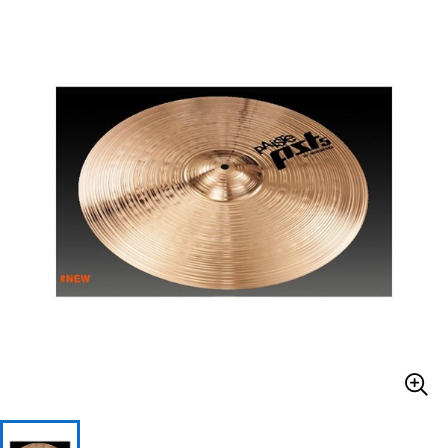
ベース
ウクレレ
ドラム
パーカッション
キーボード
電子ピアノ
管楽器
その他楽器
アンプ
エフェクター
DJ機器
DTM