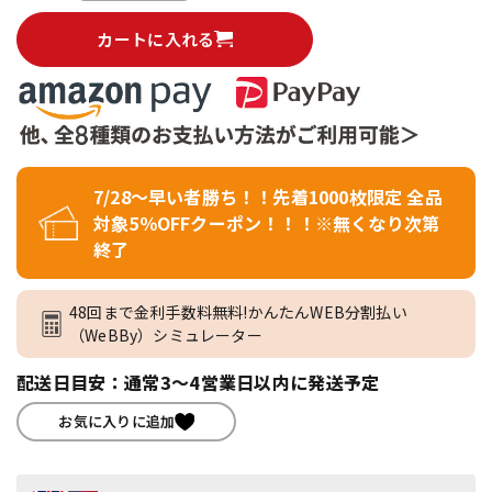
カートに入れる
7/28～早い者勝ち！！先着1000枚限定 全品
対象5％OFFクーポン！！！※無くなり次第
終了
48回まで金利手数料無料!かんたんWEB分割払い
（WeBBy）シミュレーター
配送日目安：通常3～4営業日以内に発送予定
お気に入りに追加