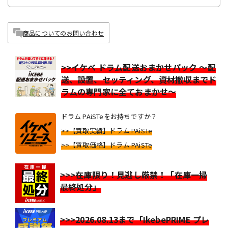
商品についてのお問い合わせ
>>イケベ ドラム配送おまかせパック ～配
送、設置、セッティング、資材撤収までド
ラムの専門家に全ておまかせ～
ドラム PAiSTeをお持ちですか？
>>【買取実績】ドラム PAiSTe
>>【買取価格】ドラム PAiSTe
>>>在庫限り！見逃し厳禁！「在庫一掃
最終処分」
>>>2026.08.13まで「IkebePRIME プレ