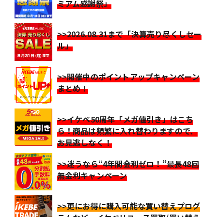
ミアム感謝祭」
>>2026.08.31まで「決算売り尽くしセー
ル」
>>開催中のポイントアップキャンペーン
まとめ！
>>イケベ50周年「メガ値引き」はこち
ら！商品は頻繁に入れ替わりますので、
お見逃しなく！
>>迷うなら“4年間金利ゼロ！”最長48回
無金利キャンペーン
>>更にお得に購入可能な買い替えプログ