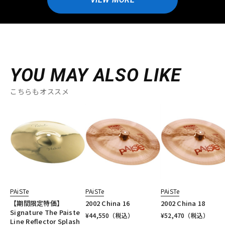
YOU MAY ALSO LIKE
こちらもオススメ
PAiSTe
PAiSTe
PAiSTe
【期間限定特価】
2002 China 16
2002 China 18
Signature The Paiste
¥
44,550
（税込）
¥
52,470
（税込）
Line Reflector Splash