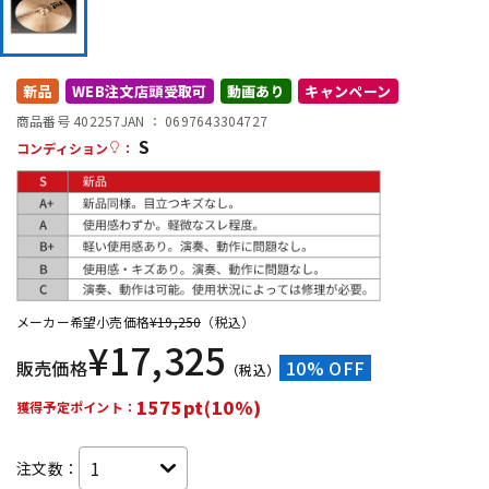
DTM オンライン納品
レコーディング機器
新品
WEB注文店頭受取可
動画あり
キャンペーン
配信/ライブ機器
楽器アクセサリ
商品番号 402257
JAN ：
0697643304727
S
コンディション
：
中古
ヴィンテージ
メーカー希望小売価格
¥
19,250
（税込）
¥
17,325
販売価格
10% OFF
（税込）
1575pt(10%)
獲得予定ポイント：
注文数：