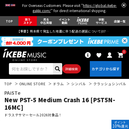
For Overseas Customers: Please visit "
https://global.ikebe-
gakki.com/
" for direct international shipping.
買う
売る
イベント
学割
TOP
店舗一覧
ストア
中古買取
動画
サービス
【重要】熊本県で発生した地震に伴う配送の遅延について(
07月29日
更新)
0
詳細検索
TOP
ONLINE STORE
ドラム
シンバル
クラッシュシンバル
PAiSTe
New PST-5 Medium Crash 16 [PST5N-
16MC]
ドラステサマーセール2026対象品！
エレキギター
アコギ/エレアコ
ポイント
10%
還元