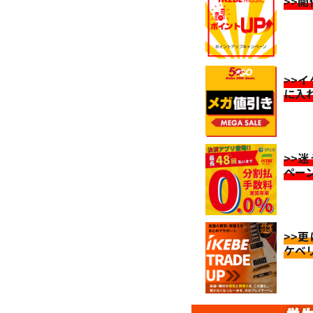
>>
>>
に入
>>
ペー
>>
ケベ