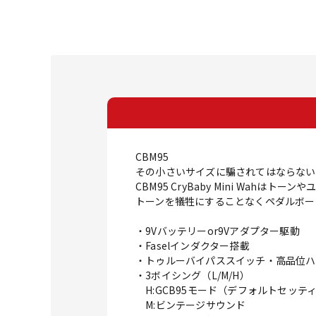
CBM95
その小さいサイズに騙されてはならない
CBM95 CryBaby Mini Wah
トーンを犠牲にすることなくペダルボー
・9Vバッテリーor9Vアダプター駆動
・Faselインダクター搭載
・トゥルーバイパススイッチ・高品位ハ
・3ボイシング（L/M/H）
H:GCB95モード（デフォルトセッテ
M:ビンテージサウンド