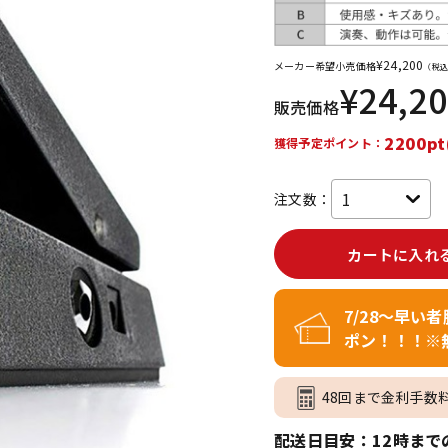
DTM オンラ
レコーディン
イン納品
グ機器
¥
24,200
メーカー希望小売価格
（税込
¥
24,2
販売価格
ジ
2200pt
獲得予定ポイント：
注文数：
カートに入れ
7/28～早い
ポン！！！※
48回まで金利手数
配送日目安：12時まで