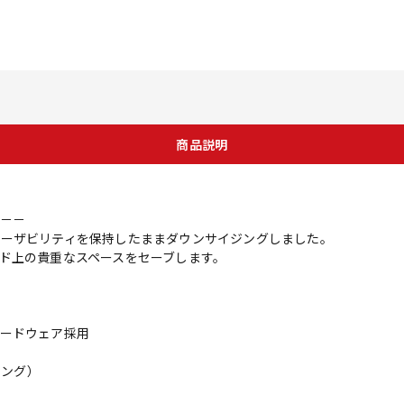
商品説明
－－
はトーンやユーザビリティを保持したままダウンサイジングしました。
ド上の貴重なスペースをセーブします。
ードウェア採用
ィング）