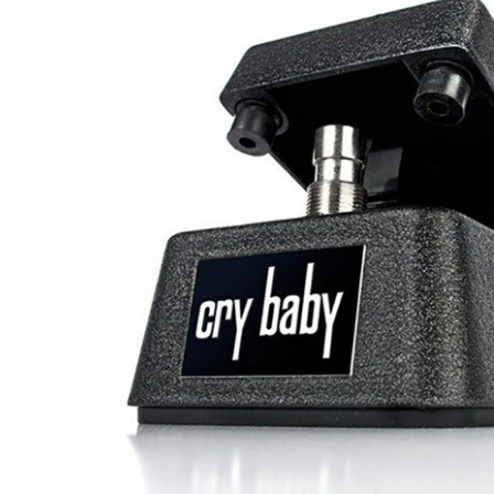
DJ機器
DTM
中古
ヴィンテー