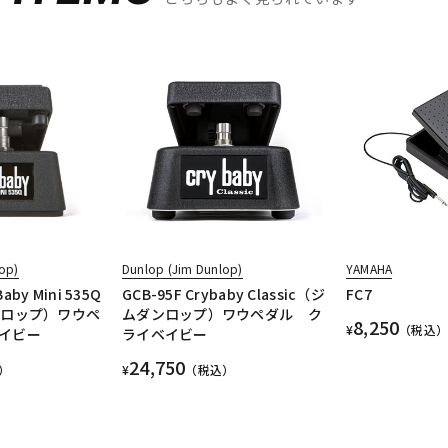
op)
Dunlop (Jim Dunlop)
YAMAHA
aby Mini 535Q
GCB-95F Crybaby Classic（ジ
FC7
ンロップ）ワウペ
ムダンロップ）ワウペダル ク
8,250
¥
（税込）
イビー
ライベイビー
24,750
）
¥
（税込）