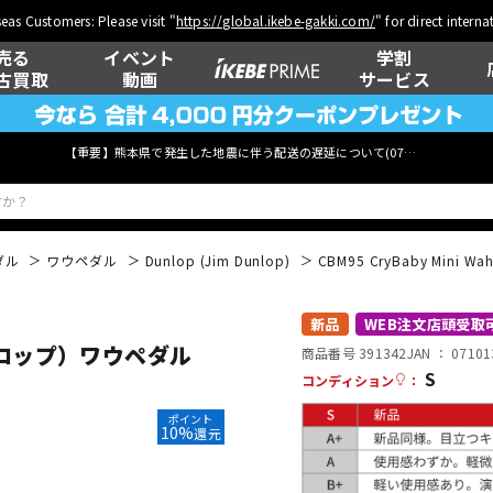
eas Customers: Please visit "
https://global.ikebe-gakki.com/
" for direct intern
売る
イベント
学割
古買取
動画
サービス
【重要】熊本県で発生した地震に伴う配送の遅延について(
07月29日
更新)
ダル
ワウペダル
Dunlop (Jim Dunlop)
CBM95 CryBaby M
ベース
ウクレレ
新品
WEB注文店頭受取
ジムダンロップ）ワウペダル
商品番号 391342
JAN ：
07101
S
コンディション
：
管楽器
その他楽器
ポイント
10%
還元