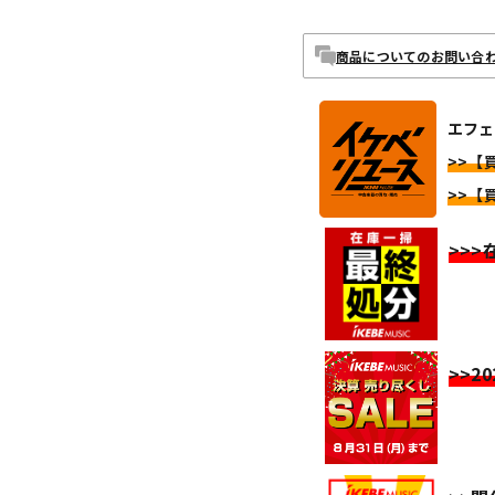
商品についてのお問い合
エフェク
>>【買
>>【買
>>
>>2