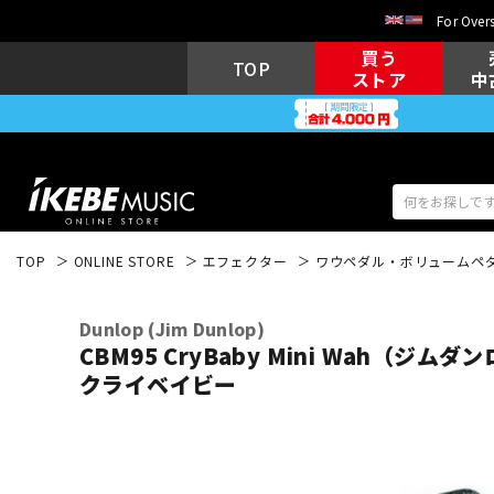
For Overs
買う
TOP
ストア
中
TOP
ONLINE STORE
エフェクター
ワウペダル・ボリュームペ
アコギ/エレ
エレキギター
アコ
Dunlop (Jim Dunlop)
CBM95 CryBaby Mini Wah（
クライベイビー
キーボード
電子ピアノ