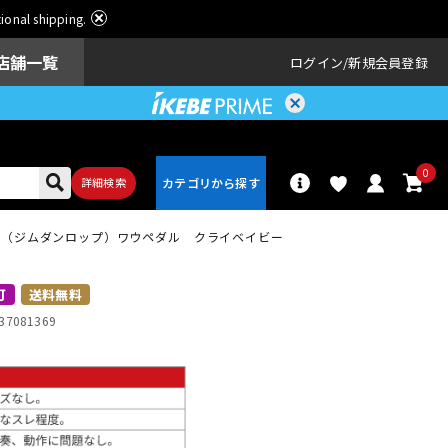
ational shipping.
店舗一覧
ログイン
新規会員登録
0
詳細検索
ini Wah（ジムダンロップ）ワウペダル クライベイビー
パーカッショ
ドラム
ン
可
送料無料
37081369
アンプ
エフェクター