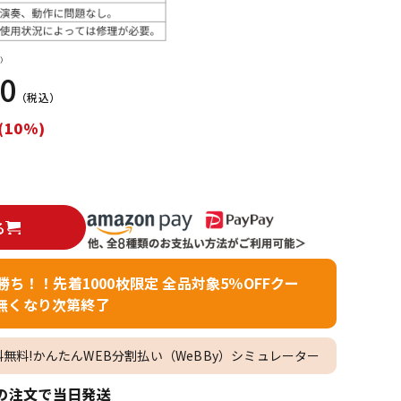
配信/ライブ
楽器アクセサ
機器
リ
）
00
（税込）
(10%)
る
者勝ち！！先着1000枚限定 全品対象5％OFFクー
無くなり次第終了
料無料!かんたんWEB分割払い（WeBBy）シミュレーター
の注文で当日発送