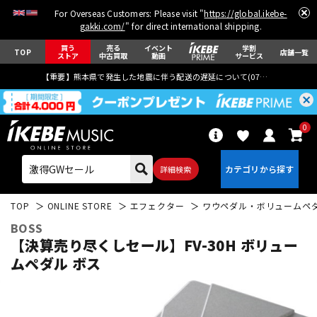
For Overseas Customers: Please visit "
https://global.ikebe-
gakki.com/
" for direct international shipping.
買う
売る
イベント
学割
TOP
店舗一覧
ストア
中古買取
動画
サービス
【重要】熊本県で発生した地震に伴う配送の遅延について(
07月29日
更新)
0
詳細検索
TOP
ONLINE STORE
エフェクター
ワウペダル・ボリュームペ
BOSS
【決算売り尽くしセール】FV-30H ボリュー
ムペダル ボス
エレキギター
アコギ/エレアコ