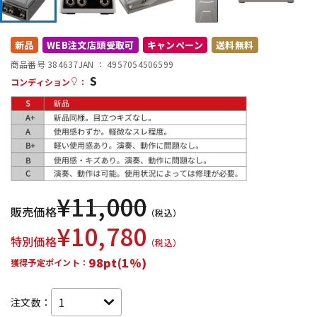
DTM オンライン納品
レコーディング機器
新品
WEB注文店頭受取可
キャンペーン
送料無料
配信/ライブ機器
楽器アクセサリ
商品番号 384637
JAN ：
4957054506599
S
コンディション
：
中古
ヴィンテージ
¥
11,000
販売価格
（税込）
¥
10,780
特別価格
（税込）
98pt(1%)
獲得予定ポイント：
注文数：