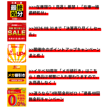
>>>在庫限り！見逃し厳禁！「在庫一掃
最終処分」
>>2026.08.31まで「決算売り尽くしセー
ル」
>>開催中のポイントアップキャンペーン
まとめ！
>>イケベ50周年「メガ値引き」はこち
ら！商品は頻繁に入れ替わりますので、
お見逃しなく！
>>迷うなら“4年間金利ゼロ！”最長48回
無金利キャンペーン