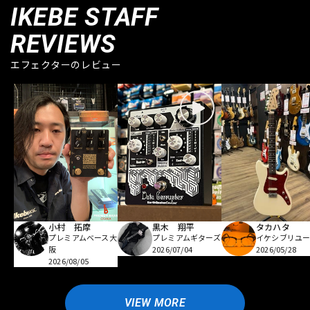
IKEBE STAFF
REVIEWS
エフェクターのレビュー
小村 拓摩
黒木 翔平
タカハタ
プレミアムベース大
プレミアムギターズ
イケシブリユー
阪
2026/07/04
2026/05/28
2026/08/05
VIEW MORE