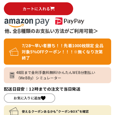
カートに入れる
7/28～早い者勝ち！！先着1000枚限定 全品
対象5％OFFクーポン！！！※無くなり次第
終了
48回まで金利手数料無料!かんたんWEB分割払い
（WeBBy）シミュレーター
配送日目安：12時までの注文で当日発送
お気に入りに追加
使えるクーポンあるかも"クーポンBOX"を確認