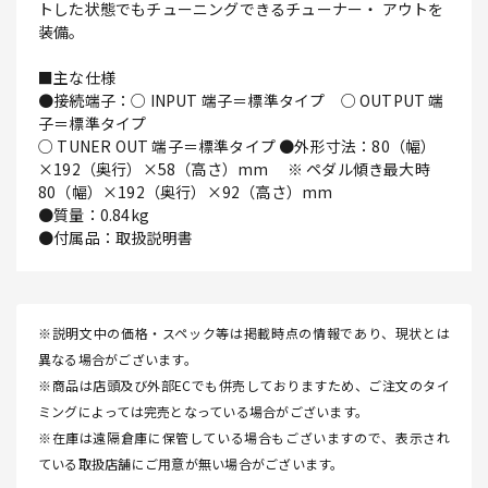
トした状態でもチューニングできるチューナー・ アウトを
装備。
■主な仕様
●接続端子：○ INPUT 端子＝標準タイプ ○ OUTPUT 端
子＝標準タイプ
○ TUNER OUT 端子＝標準タイプ ●外形寸法：80（幅）
×192（奥行）×58（高さ）mm ※ ペダル傾き最大時
80（幅）×192（奥行）×92（高さ）mm
●質量：0.84kg
●付属品：取扱説明書
※説明文中の価格・スペック等は掲載時点の情報であり、現状とは
異なる場合がございます。
※商品は店頭及び外部ECでも併売しておりますため、ご注文のタイ
ミングによっては完売となっている場合がございます。
※在庫は遠隔倉庫に保管している場合もございますので、表示され
ている取扱店舗にご用意が無い場合がございます。