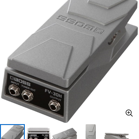
ベース
ウクレレ
ドラム
パーカッション
キーボード
電子ピアノ
管楽器
その他楽器
アンプ
エフェクター
DJ機器
DTM