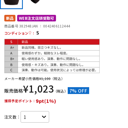
DTM オンライン納品
レコーディング機器
新品
WEB注文店頭受取可
配信/ライブ機器
楽器アクセサリ
商品番号 382948
JAN ：
0042406112444
S
コンディション
：
中古
ヴィンテージ
メーカー希望小売価格
¥
1,100
（税込）
¥
1,023
販売価格
7% OFF
（税込）
9pt(1%)
獲得予定ポイント：
注文数：