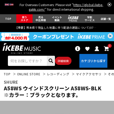
For Overseas Customers: Please visit "
https://global.ikebe-
gakki.com/
" for direct international shipping.
買う
売る
イベント
学割
TOP
店舗一覧
ストア
中古買取
動画
サービス
【重要】熊本県で発生した地震に伴う配送の遅延について(
07月29日
更新)
0
詳細検索
TOP
ONLINE STORE
レコーディング
マイクアクセサリ
そ
SHURE
A58WS ウインドスクリーン A58WS-BLK
※カラー：ブラックとなります。
エレキギター
アコギ/エレアコ