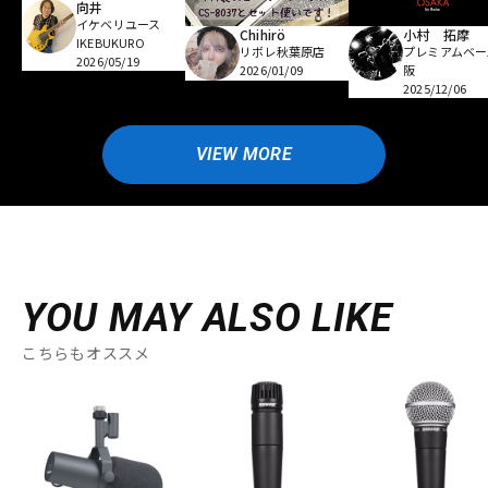
向井
イケベリユース
Chihirö
小村 拓摩
IKEBUKURO
リボレ秋葉原店
プレミアムベー
2026/05/19
2026/01/09
阪
2025/12/06
VIEW MORE
YOU MAY ALSO LIKE
こちらもオススメ