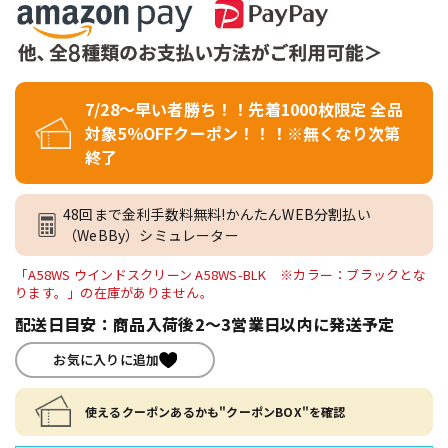
7/28～早い者勝ち！！先着1000枚限定 全品
対象5％OFFクーポン！！！※無くなり次第
終了
48回まで金利手数料無料!かんたんWEB分割払い
（WeBBy）シミュレーター
「A58WS ウインドスクリーン A58WS-BLK ※カラー：ブラックとな
ります。」の在庫がありません。
配送日目安：商品入荷後2～3営業日以内に発送予定
お気に入りに追加
使えるクーポンあるかも"クーポンBOX"を確認