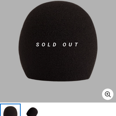
ベース
ウクレレ
ドラム
パーカッション
SOLD OUT
キーボード
電子ピアノ
管楽器
その他楽器
アンプ
エフェクター
DJ機器
DTM