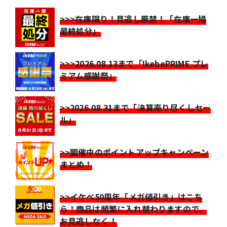
>>>在庫限り！見逃し厳禁！「在庫一掃
最終処分」
>>>2026.08.13まで「IkebePRIME プレ
ミアム感謝祭」
>>2026.08.31まで「決算売り尽くしセー
ル」
>>開催中のポイントアップキャンペーン
まとめ！
>>イケベ50周年「メガ値引き」はこち
ら！商品は頻繁に入れ替わりますので、
お見逃しなく！