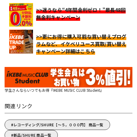
>>迷うなら“4年間金利ゼロ！”最長48回
無金利キャンペーン
>>更にお得に購入可能な買い替えプログ
ラムなど、イケベリユース買取/買い替え
キャンペーン詳細はこちら
学生さんならいつでもお得『IKEBE MUSIC CLUB Student』
関連リンク
レコーディング/SHURE【～５，０００円】 商品一覧
新品/SHURE 商品一覧