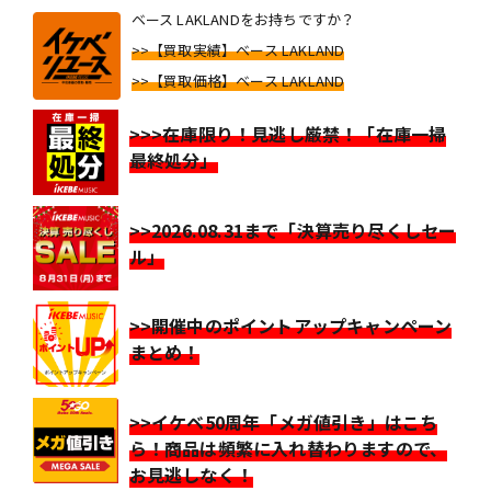
ベース LAKLANDをお持ちですか？
>>【買取実績】ベース LAKLAND
>>【買取価格】ベース LAKLAND
>>>在庫限り！見逃し厳禁！「在庫一掃
最終処分」
>>2026.08.31まで「決算売り尽くしセー
ル」
>>開催中のポイントアップキャンペーン
まとめ！
>>イケベ50周年「メガ値引き」はこち
ら！商品は頻繁に入れ替わりますので、
お見逃しなく！