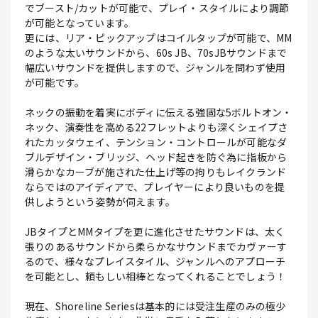
でブースト/カットが可能で、プレイ・スタイルにより調節
が可能となっています。
更には、リア・ピックアップはコイルタップが可能で、MM
のような太いサウンドから、60s JB、70sJBサウンドまで
幅広いサウンドを提供しますので、ジャンルを問わず使用
が可能です。
ネックの振動を着実にボディに伝える強固な5ボルトオン・
ネック、演奏性を高める22フレットよりも深くシェイプさ
れたカッタウェイ、テンション・コントロールが可能なダ
ブルデザイン・ブリッジ、ヘッド起きを防ぐ為に指板から
滑らかなカーブが施された仕上げ等の拘りもレイクランド
ならではのアイディアで、プレイヤーにより良いものを提
供しようという姿勢が伺えます。
JBタイプとMMタイプを更に進化させたサウンドは、太く
張りのあるサウンドから柔らかなサウンドまでカヴァーす
るので、様々なプレイスタイル、ジャンルへのアプローチ
を可能とし、頼もしい相棒となってくれることでしょう！
現在、Shoreline Seriesは基本的には受注生産のみの極少