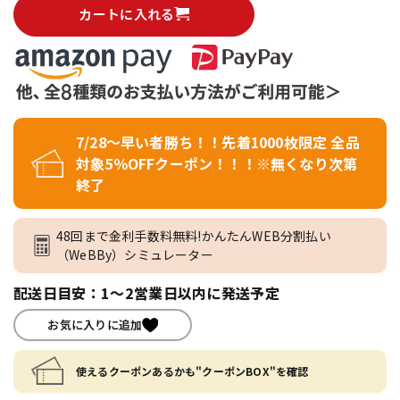
カートに入れる
7/28～早い者勝ち！！先着1000枚限定 全品
対象5％OFFクーポン！！！※無くなり次第
終了
48回まで金利手数料無料!かんたんWEB分割払い
（WeBBy）シミュレーター
配送日目安：1～2営業日以内に発送予定
お気に入りに追加
使えるクーポンあるかも"クーポンBOX"を確認