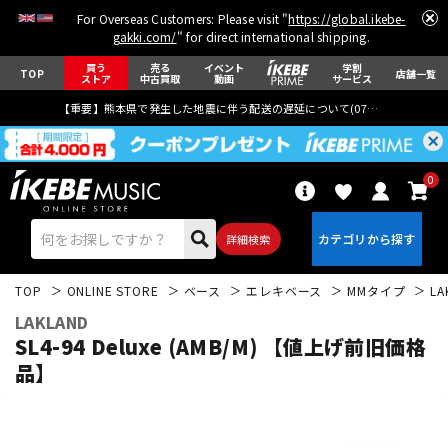
For Overseas Customers: Please visit "
https://global.ikebe-
gakki.com/
" for direct international shipping.
買う
売る
イベント
学割
TOP
店舗一覧
ストア
中古買取
動画
サービス
【重要】熊本県で発生した地震に伴う配送の遅延について(
07月29日
更新)
0
詳細検索
TOP
ONLINE STORE
ベース
エレキベース
MMタイプ
LA
LAKLAND
SL4-94 Deluxe (AMB/M) 【値上げ前旧価格
品】
エレキギター
アコギ/エレアコ