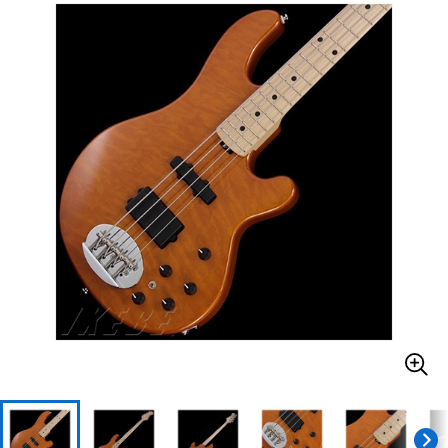
ベース
ウクレレ
ドラム
パーカッション
キーボード
電子ピアノ
管楽器
その他楽器
アンプ
エフェクター
DJ機器
DTM