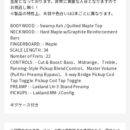
生産となっております。非常に貴重な入荷となりますので
お見逃し無く！
※製品の特性上、木目や色合いは1本ごとに異なります。
BODY WOOD : - Swamp Ash / Quilted Maple Top
NECK WOOD : - Hard Maple w/Graphite Reinforcement
Bars
FINGERBOARD : - Maple
SCALE LENGTH : 34
Number of Frets : 22
CONTROLS : - Cut & Boost: Bass， Midrange， Treble，
Panning-Style Pickup Blend Control， Master Volume
(Pull for Preamp Bypass)， 3-way Bridge Pickup Coil
Tap Toggle. Pickup Coil Tap Toggle.
PREAMP : - Lakland LH-3 3band Preamp
PICKUPS : - Lakland MM-J Config
ギグケース付き