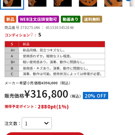
DTM オンライン納品
レコーディング機器
新品
WEB注文店頭受取可
動画あり
送料無料
配信/ライブ機器
楽器アクセサリ
商品番号 378275
JAN ：
4515303452846
S
コンディション
：
中古
ヴィンテージ
メーカー希望小売価格
¥
396,000
（税込）
¥
316,800
販売価格
20% OFF
（税込）
2880pt(1%)
獲得予定ポイント：
注文数：