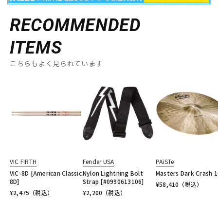
RECOMMENDED
ITEMS
こちらもよく見られています
VIC FIRTH
Fender USA
PAiSTe
VIC-8D [American Classic
Nylon Lightning Bolt
Masters Dark Crash 1
8D]
Strap [#0990613106]
¥
58,410
（税込）
¥
2,475
（税込）
¥
2,200
（税込）