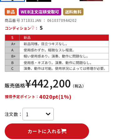
DTM オンライン納品
レコーディング機器
新品
WEB注文店頭受取可
送料無料
商品番号 371831
JAN ：
0610370944202
S
配信/ライブ機器
楽器アクセサリ
コンディション
：
中古
ヴィンテージ
¥
442,200
販売価格
（税込）
4020pt(1%)
獲得予定ポイント：
注文数：
カートに入れる