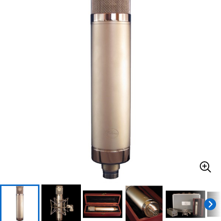
ベース
ウクレレ
ドラム
パーカッション
キーボード
電子ピアノ
管楽器
その他楽器
アンプ
エフェクター
DJ機器
DTM