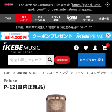
For Overseas Customers: Please visit "
https://global.ikebe-
gakki.com/
" for direct international shipping.
買う
売る
イベント
学割
TOP
店舗一覧
ストア
中古買取
動画
サービス
【重要】熊本県で発生した地震に伴う配送の遅延について(
07月29日
更新)
0
詳細検索
TOP
ONLINE STORE
レコーディング
マイク
コンデンサー
Peluso
P-12(国内正規品)
エレキギター
アコギ/エレアコ