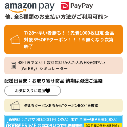
7/28～早い者勝ち！！先着1000枚限定 全品
対象5％OFFクーポン！！！※無くなり次第
終了
48回まで金利手数料無料!かんたんWEB分割払い
（WeBBy）シミュレーター
配送日目安：お取り寄せ商品 納期は別途ご連絡
お気に入りに追加
使えるクーポンあるかも"クーポンBOX"を確認