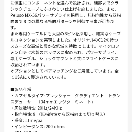
に慎重にコンポーネントを選んで設計され、細部までクラ
シックチューブにふさわしい仕上げを施しました。また、
Peluso MX-56パワーサプライを採用し、無指向性から双指
向まで９つの異なる指向パターンを制御する事が可能で
す。
また専用ケーブルにも大型の8ピンを採用し、確実なケーブ
ルコネクションを実現しました。オリジナルのC12の持つ
スムーズな高域と豊かな低域を特徴 とします。マイクロフ
ォン自身は木製のボックスに収められ、パワーサプライ、
専用ケーブル、ショックマウントと共にフライトケースに
収納されています。
オプションとしてペアマッチングをご用意しています。全
てUSAにて製造されています。
■製品仕様
・カプセルタイプ: プレッシャー グラディエント トラン
スデューサー （34mmエッジターミネート)
・周波数特性: 20Hz/24KHz
・指向特性: 9 （無指向性から双指向まで切り替え）
・感度: 11mv/pa
・インピーダンス: 200 ohms