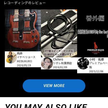
レコーディングのレビュー
向井
イケベリユース
Chihirö
小村 拓摩
IKEBUKURO
リボレ秋葉原店
プレミアムベー
2026/05/19
2026/01/09
阪
2025/12/06
VIEW MORE
YOU MAY ALSO LIKE