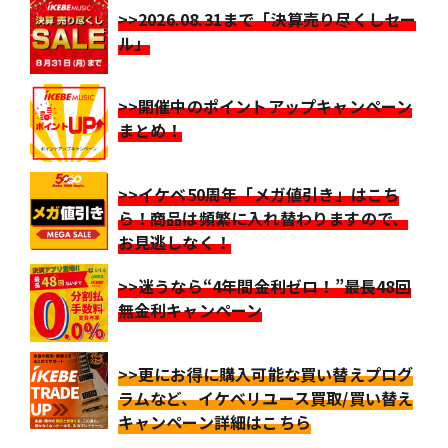
>>2026.08.31まで「決算売り尽くしセー
ル」
>>開催中のポイントアップキャンペーン
まとめ！
>>イケベ50周年「メガ値引き」はこち
ら！商品は頻繁に入れ替わりますので、
お見逃しなく！
>>迷うなら“4年間金利ゼロ！”最長48回
無金利キャンペーン
>>更にお得に購入可能な買い替えプログ
ラムなど、イケベリユース買取/買い替え
キャンペーン詳細はこちら