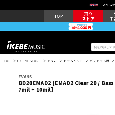
For Overs
買う
TOP
ストア
中
TOP
ONLINE STORE
ドラム
ドラムヘッド
バスドラム用
アコギ/エレ
エレキギター
アコ
EVANS
BD20EMAD2 [EMAD2 Clear 20 / Bas
7mil + 10mil】
キーボード
電子ピアノ