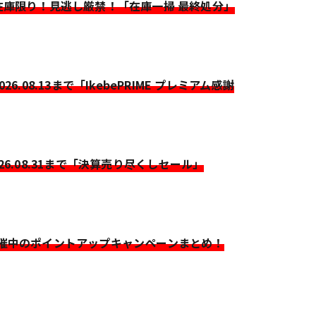
>在庫限り！見逃し厳禁！「在庫一掃 最終処分」
2026.08.13まで「IkebePRIME プレミアム感謝
026.08.31まで「決算売り尽くしセール」
開催中のポイントアップキャンペーンまとめ！