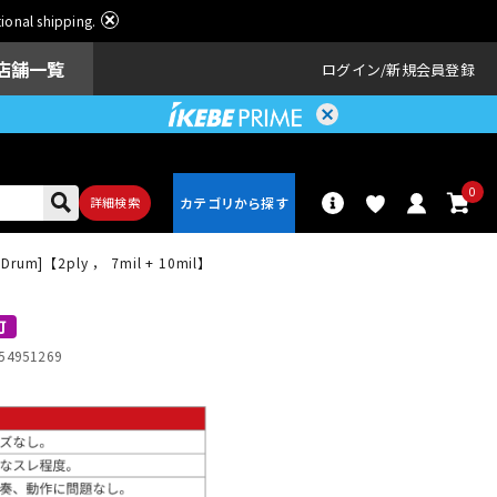
ational shipping.
店舗一覧
ログイン
新規会員登録
0
詳細検索
 Drum]【2ply ， 7mil + 10mil】
パーカッショ
ドラム
ン
可
54951269
アンプ
エフェクター