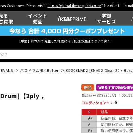
eas Customers: Please visit "
https://global.ikebe-gakki.com/
" for direct intern
売る
イベント
学割
古買取
動画
サービス
【重要】熊本県で発生した地震に伴う配送の遅延について(
07月29日
更新)
EVANS
バスドラム用／Batter
BD20EMAD2 [EMAD2 Clear 20 / Bass
ベース
ウクレレ
新品
WEB注文店頭受取
s Drum]【2ply ，
商品番号 338736
JAN ：
00199
S
コンディション
：
管楽器
その他楽器