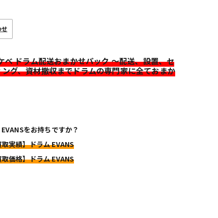
わせ
イケベ ドラム配送おまかせパック ～配送、設置、セ
ィング、資材撤収までドラムの専門家に全ておまか
 EVANSをお持ちですか？
買取実績】ドラム EVANS
買取価格】ドラム EVANS