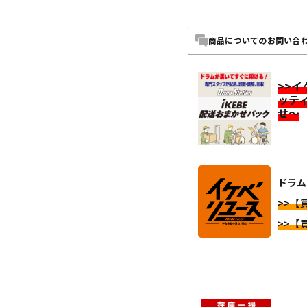
商品についてのお問い合
>>
ッテ
せ～
ドラム
>>【
>>【