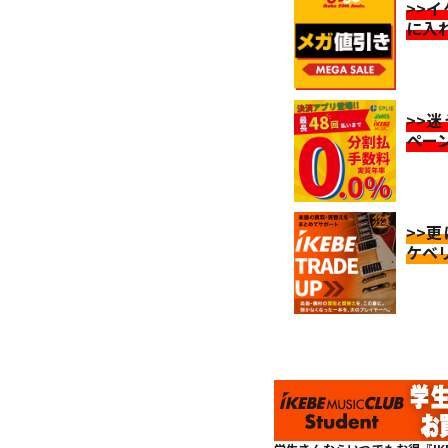
>>
に入
>>
ペー
>>
ケベ