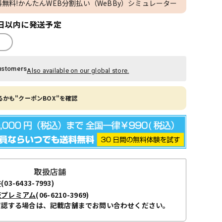
料無料!かんたんWEB分割払い（WeBBy）シミュレーター
日以内に発送予定
ustomers
Also available on our global store.
かも"クーポンBOX"を確認
取扱店舗
谷
(03-6433-7993)
阪プレミアム
(06-6210-3969)
確認する場合は、記載店舗までお問い合わせください。