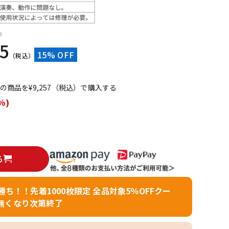
配信/ライブ
楽器アクセサ
機器
リ
）
85
15% OFF
（税込）
てこの商品を¥9,257（税込）で購入する
%)
る
者勝ち！！先着1000枚限定 全品対象5％OFFクー
無くなり次第終了