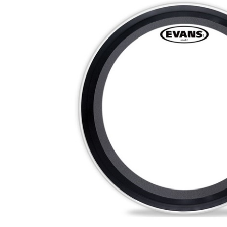
DJ機器
DTM
中古
ヴィンテー