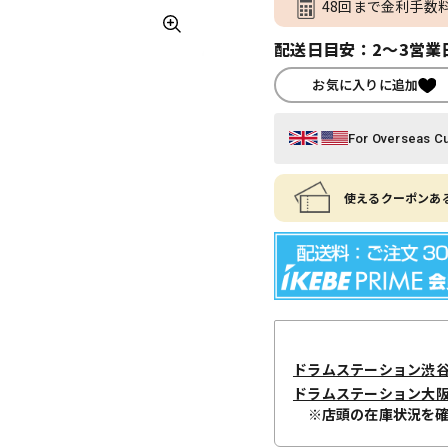
48回まで金利手数
配送日目安：2～3営業
お気に入りに追加
For Overseas C
使えるクーポンある
ドラムステーション渋
ドラムステーション大
※店頭の在庫状況を