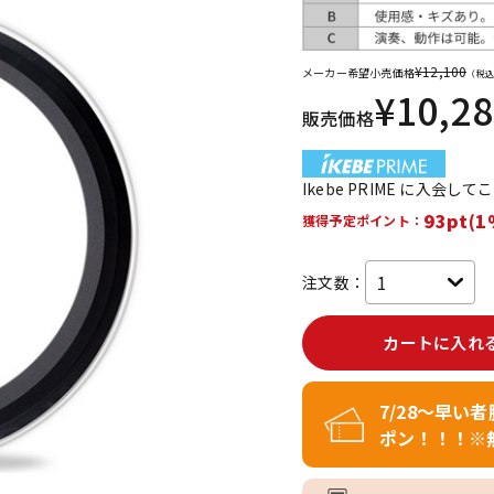
DTM オンラ
レコーディン
イン納品
グ機器
¥
12,100
メーカー希望小売価格
（税込
¥
10,2
販売価格
ジ
Ikebe PRIME に入会し
93pt(1
獲得予定ポイント：
注文数：
カートに入れ
7/28～早い
ポン！！！※