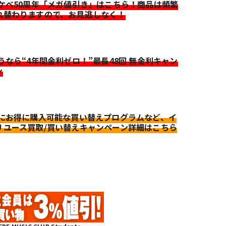
イケベ50周年「メガ値引き」はこちら！商品は頻繁
れ替わりますので、お見逃しなく！
迷うなら“4年間金利ゼロ！”最長48回 無金利キャン
ン
更にお得に購入可能な買い替えプログラムなど、イ
リユース買取/買い替えキャンペーン詳細はこちら