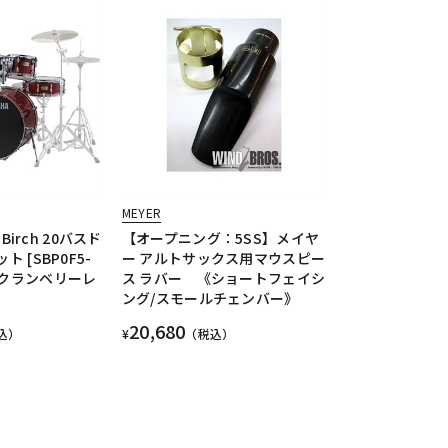
MEYER
 Birch 20バスド
【オープニング：5SS】メイヤ
ト [SBP0F5-
ー アルトサックス用マウスピー
：クランベリーレ
ス ラバー 《ショートフェイシ
ング/スモールチェンバー》
20,680
込）
¥
（税込）