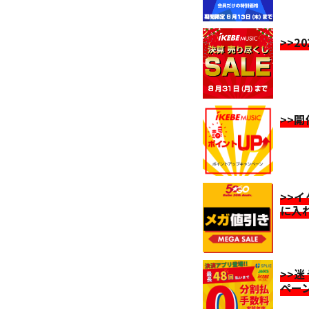
>>2
>>
>>
に入
>>
ペー