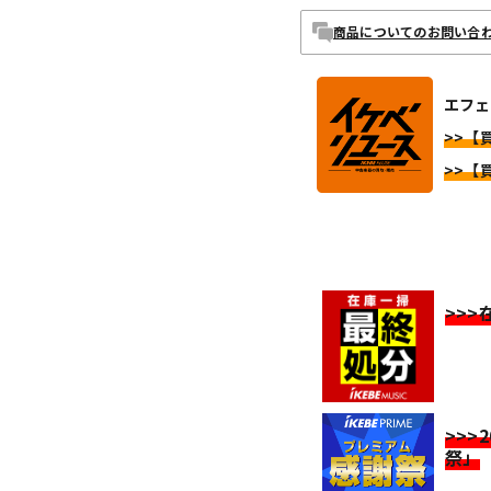
商品についてのお問い合
エフェク
>>【買
>>【買
>>
>>>
祭」