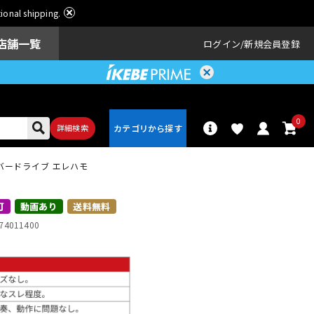
ational shipping.
店舗一覧
ログイン
新規会員登録
0
詳細検索
e オーバードライブ エレハモ
パーカッショ
ドラム
ン
可
動画あり
送料無料
74011400
アンプ
エフェクター