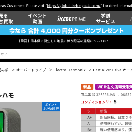
eas Customers: Please visit "
https://global.ikebe-gakki.com/
" for direct intern
売る
イベント
学割
古買取
動画
サービス
【重要】熊本県で発生した地震に伴う配送の遅延について(
07月29日
更新)
歪み系
オーバードライブ
Electro Harmonix
East River Driv
ベース
ウクレレ
新品
WEB注文店頭受取
エレハモ
商品番号 326336
JAN ：
06832
S
コンディション
：
ポイント
10%
還元
管楽器
その他楽器