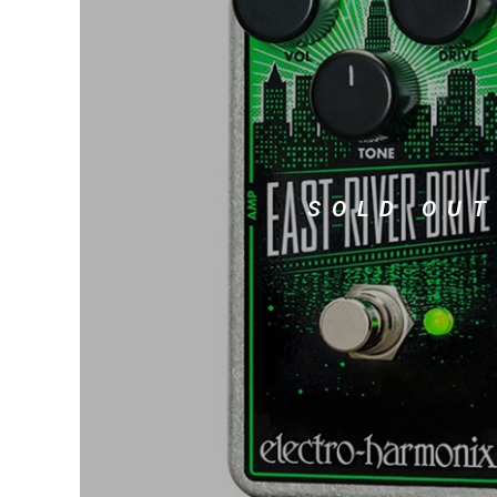
DJ機器
DTM
中古
ヴィンテー
SOLD OUT