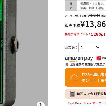
DTM オンラ
レコーディン
イン納品
グ機器
¥
19,800
メーカー希望小売価格
（税込
¥
13,8
販売価格
ジ
1260pt
獲得予定ポイント：
注文数：
7/28～早い
ポン！！！※
48回まで金利手数
「East River Drive