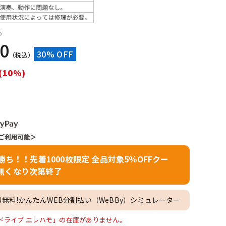
配信/ライブ
楽器アクセサ
機器
リ
）
60
30% OFF
（税込）
(10%)
者勝ち！！先着1000枚限定 全品対象5％OFFクー
無くなり次第終了
料無料!かんたんWEB分割払い（WeBBy）シミュレーター
 オーバードライブ エレハモ」の在庫がありません。