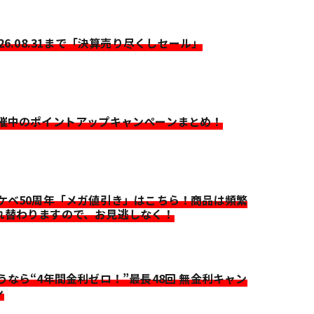
026.08.31まで「決算売り尽くしセール」
開催中のポイントアップキャンペーンまとめ！
イケベ50周年「メガ値引き」はこちら！商品は頻繁
れ替わりますので、お見逃しなく！
迷うなら“4年間金利ゼロ！”最長48回 無金利キャン
ン