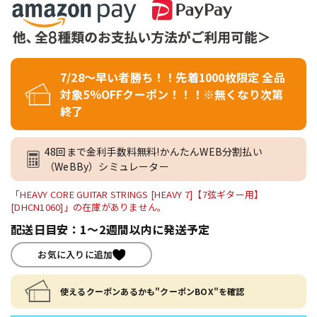
7/28～早い者勝ち！！先着1000枚限定 全品
対象5％OFFクーポン！！！※無くなり次第
終了
48回まで金利手数料無料!かんたんWEB分割払い
（WeBBy）シミュレーター
「HEAVY CORE GUITAR STRINGS [HEAVY 7]【7弦ギター用】
[DHCN1060]」の在庫がありません。
配送日目安：1～2週間以内に発送予定
お気に入りに追加
使えるクーポンあるかも"クーポンBOX"を確認