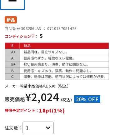
DTM オンライン納品
レコーディング機器
新品
配信/ライブ機器
楽器アクセサリ
商品番号 308286
JAN ：
0710137051423
S
コンディション
：
中古
ヴィンテージ
メーカー希望小売価格
¥
2,530
（税込）
¥
2,024
販売価格
20% OFF
（税込）
18pt(1%)
獲得予定ポイント：
注文数：