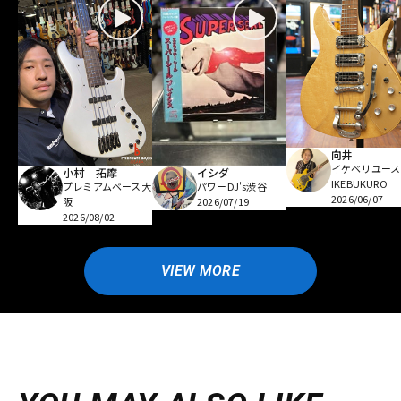
向井
イケベリユース
小村 拓摩
イシダ
IKEBUKURO
プレミアムベース大
パワーDJ's渋谷
2026/06/07
阪
2026/07/19
2026/08/02
VIEW MORE