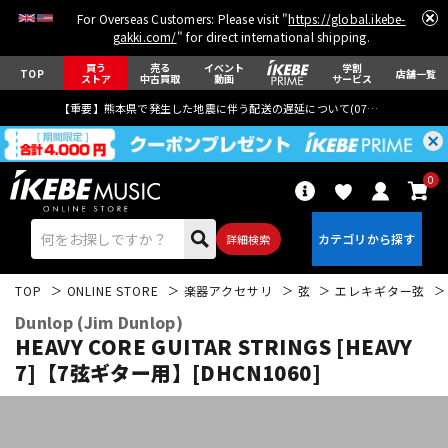
For Overseas Customers: Please visit "
https://global.ikebe-
gakki.com/
" for direct international shipping.
買う
売る
イベント
学割
TOP
店舗一覧
ストア
中古買取
動画
サービス
【重要】熊本県で発生した地震に伴う配送の遅延について(
07月29日
更新)
0
詳細検索
TOP
ONLINE STORE
楽器アクセサリ
弦
エレキギター弦
Dunlop (Jim Dunlop)
HEAVY CORE GUITAR STRINGS [HEAVY
7]【7弦ギター用】[DHCN1060]
エレキギター
アコギ/エレアコ