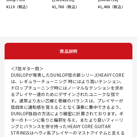
¥
110
（税込）
¥
1,760
（税込）
¥
1,408
（税込）
商品説明
＜7弦ギター用＞
DUNLOPが発表したDUNLOP弦の新シリーズHEAVY CORE
は、レギュラーチューニング 時にはより高いテンション、
ドロップチューニング時にはノーマルなテンションを求め
るプレイヤー達のためにデザインされたユニークな弦で
す。通常より太い芯線と巻線のバランスは、プレイヤーが
弦自体に違和感を覚えることなく演奏に集中できるよう、
DUNLOP独自の方法により緻密に計算されております。ギ
ターのトーンに張りと輪郭を与え、またより良いフィーリ
ングとバランスを併せ持ったHEAVY CORE GUITAR
STRINGSはへヴィ系プレイヤーのマストアイテムと言える