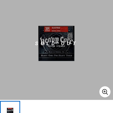
ベース
ウクレレ
ドラム
パーカッション
SOLD OUT
キーボード
電子ピアノ
管楽器
その他楽器
アンプ
エフェクター
DJ機器
DTM