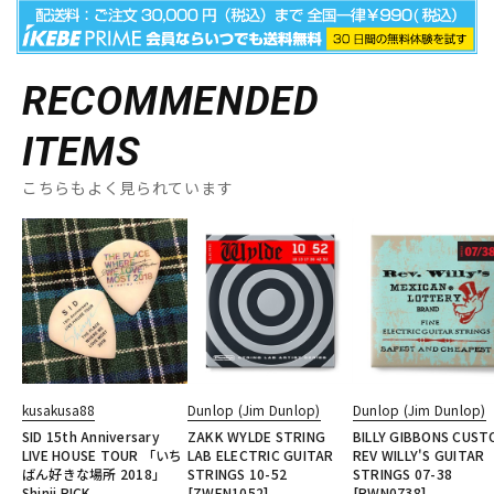
RECOMMENDED
ITEMS
こちらもよく見られています
kusakusa88
Dunlop (Jim Dunlop)
Dunlop (Jim Dunlop)
SID 15th Anniversary
ZAKK WYLDE STRING
BILLY GIBBONS CUST
LIVE HOUSE TOUR 「いち
LAB ELECTRIC GUITAR
REV WILLY'S GUITAR
ばん好きな場所 2018」
STRINGS 10-52
STRINGS 07-38
Shinji PICK
[ZWEN1052]
[RWN0738]