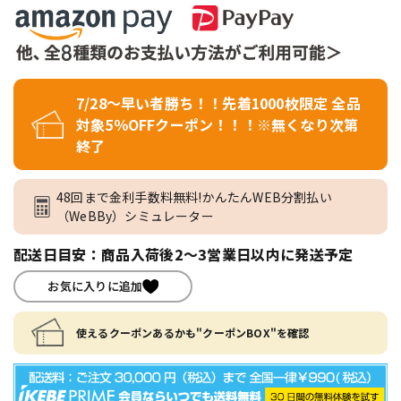
7/28～早い者勝ち！！先着1000枚限定 全品
対象5％OFFクーポン！！！※無くなり次第
終了
48回まで金利手数料無料!かんたんWEB分割払い
（WeBBy）シミュレーター
配送日目安：商品入荷後2～3営業日以内に発送予定
お気に入りに追加
使えるクーポンあるかも"クーポンBOX"を確認