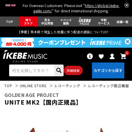
For Overseas Customers: Please visit "
https://global.ikebe-
gakki.com/
" for direct international shipping.
買う
売る
イベント
学割
TOP
店舗一覧
ストア
中古買取
動画
サービス
【重要】熊本県で発生した地震に伴う配送の遅延について(
07月29日
更新)
0
詳細検索
TOP
ONLINE STORE
レコーディング
レコーディング周辺機器
GOLDEN AGE PROJECT
UNITE MK2【国内正規品】
エレキギター
アコギ/エレアコ