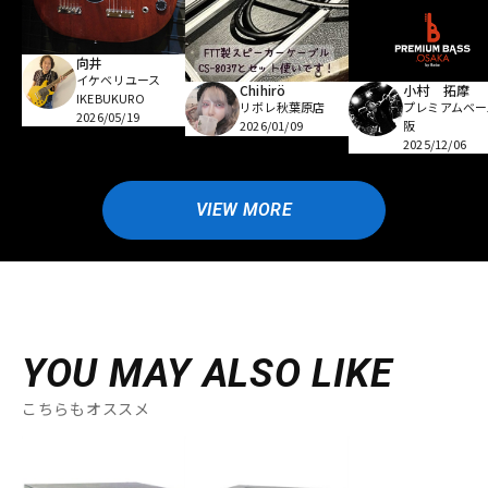
向井
イケベリユース
Chihirö
小村 拓摩
IKEBUKURO
リボレ秋葉原店
プレミアムベー
2026/05/19
2026/01/09
阪
2025/12/06
VIEW MORE
YOU MAY ALSO LIKE
こちらもオススメ