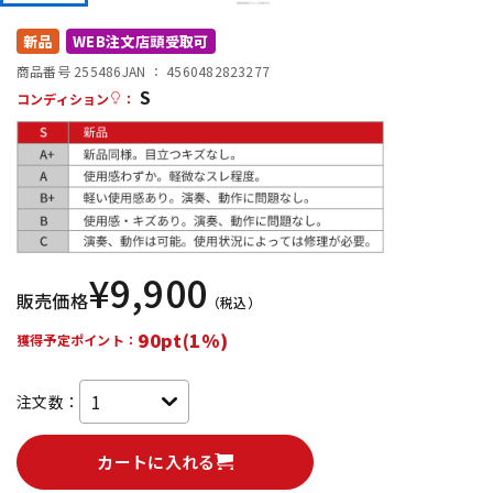
DTM オンライン納品
レコーディング機器
新品
WEB注文店頭受取可
商品番号 255486
JAN ：
4560482823277
S
配信/ライブ機器
楽器アクセサリ
コンディション
：
中古
ヴィンテージ
¥
9,900
販売価格
（税込）
90pt(1%)
獲得予定ポイント：
注文数：
カートに入れる