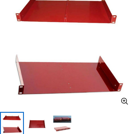
ベース
ウクレレ
ドラム
パーカッション
キーボード
電子ピアノ
管楽器
その他楽器
アンプ
エフェクター
DJ機器
DTM