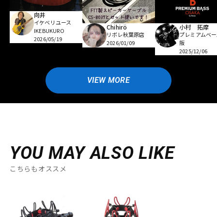
向井
イケベリユース
Chihirö
小村 拓摩
IKEBUKURO
リボレ秋葉原店
プレミアムベー
2026/05/19
2026/01/09
阪
2025/12/06
VIEW MORE
YOU MAY ALSO LIKE
こちらもオススメ