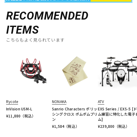
RECOMMENDED
ITEMS
こちらもよく見られています
Rycote
NONAKA
ATV
InVision USM-L
Sanrio Characters ポリッ
EXS Series / EXS-5 [
シングクロス ポムポムプリ
ム練習に特化した電子
¥
11,880
（税込）
ン
ム]
¥
1,584
（税込）
¥
239,800
（税込）