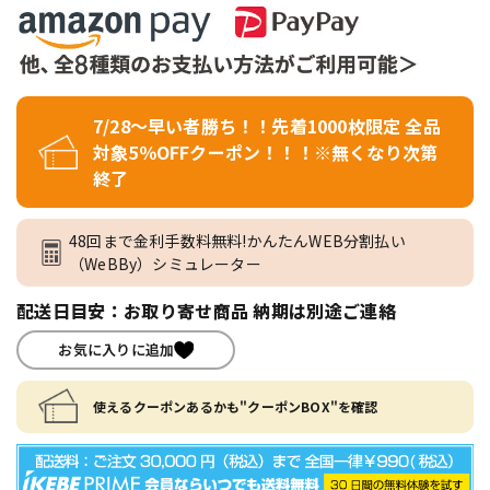
7/28～早い者勝ち！！先着1000枚限定 全品
対象5％OFFクーポン！！！※無くなり次第
終了
48回まで金利手数料無料!かんたんWEB分割払い
（WeBBy）シミュレーター
配送日目安：お取り寄せ商品 納期は別途ご連絡
お気に入りに追加
使えるクーポンあるかも"クーポンBOX"を確認