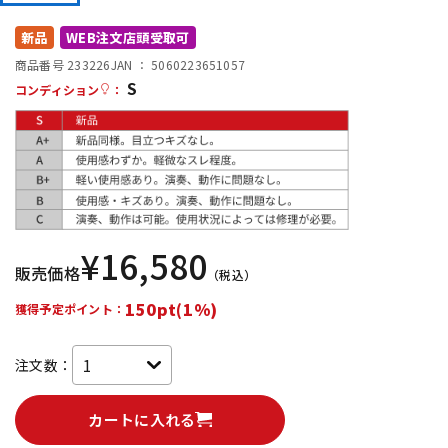
DTM オンライン納品
レコーディング機器
新品
WEB注文店頭受取可
商品番号 233226
JAN ：
5060223651057
S
配信/ライブ機器
楽器アクセサリ
コンディション
：
中古
ヴィンテージ
¥
16,580
販売価格
（税込）
150pt(1%)
獲得予定ポイント：
注文数：
カートに入れる