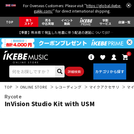
For Overseas Customers: Please visit "
https://global.ikebe-
gakki.com/
" for direct international shipping.
買う
売る
イベント
学割
TOP
店舗一覧
ストア
中古買取
動画
サービス
【重要】熊本県で発生した地震に伴う配送の遅延について(
07月29日
更新)
0
詳細検索
TOP
ONLINE STORE
レコーディング
マイクアクセサリ
マ
Rycote
InVision Studio Kit with USM
エレキギター
アコギ/エレアコ