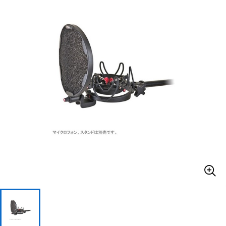
ベース
ウクレレ
ドラム
パーカッション
キーボード
電子ピアノ
管楽器
その他楽器
アンプ
エフェクター
DJ機器
DTM