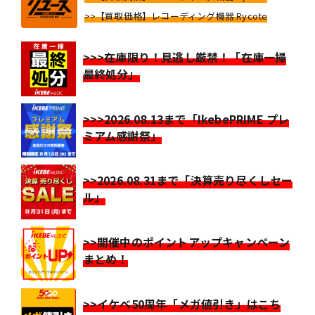
>>【買取価格】レコーディング機器 Rycote
>>>在庫限り！見逃し厳禁！「在庫一掃
最終処分」
>>>2026.08.13まで「IkebePRIME プレ
ミアム感謝祭」
>>2026.08.31まで「決算売り尽くしセー
ル」
>>開催中のポイントアップキャンペーン
まとめ！
>>イケベ50周年「メガ値引き」はこち