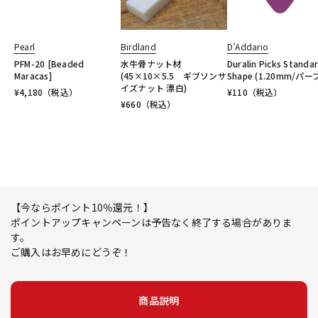
Pearl
Birdland
D’Addario
PFM-20 [Beaded
水牛骨ナット材
Duralin Picks Standa
Maracas]
(45×10×5.5 ギブソンサ
Shape (1.20mm/パー
イズナット 漂白)
¥
4,180
（税込）
¥
110
（税込）
¥
660
（税込）
【今ならポイント10％還元！】
ポイントアップキャンペーンは予告なく終了する場合がありま
す。
ご購入はお早めにどうぞ！
商品説明