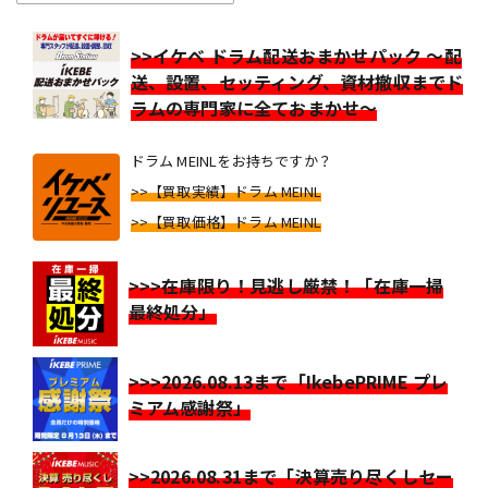
>>イケベ ドラム配送おまかせパック ～配
送、設置、セッティング、資材撤収までド
ラムの専門家に全ておまかせ～
ドラム MEINLをお持ちですか？
>>【買取実績】ドラム MEINL
>>【買取価格】ドラム MEINL
>>>在庫限り！見逃し厳禁！「在庫一掃
最終処分」
>>>2026.08.13まで「IkebePRIME プレ
ミアム感謝祭」
>>2026.08.31まで「決算売り尽くしセー