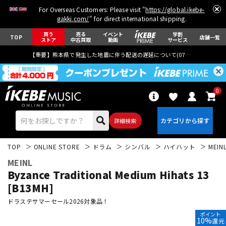
For Overseas Customers: Please visit "
https://global.ikebe-
gakki.com/
" for direct international shipping.
買う
売る
イベント
学割
TOP
店舗一覧
ストア
中古買取
動画
サービス
【重要】熊本県で発生した地震に伴う配送の遅延について(
07月29日
更新)
0
詳細検索
TOP
ONLINE STORE
ドラム
シンバル
ハイハット
MEIN
MEINL
Byzance Traditional Medium Hihats 13
[B13MH]
ドラステサマーセール2026対象品！
エレキギター
アコギ/エレアコ
ポイント
10%
還元