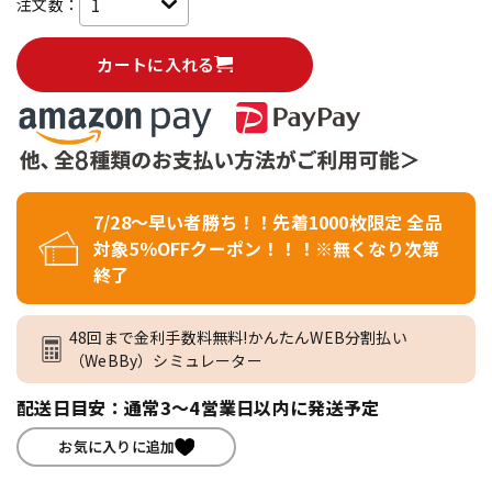
注文数：
カートに入れる
7/28～早い者勝ち！！先着1000枚限定 全品
対象5％OFFクーポン！！！※無くなり次第
終了
48回まで金利手数料無料!かんたんWEB分割払い
（WeBBy）シミュレーター
配送日目安：通常3～4営業日以内に発送予定
お気に入りに追加