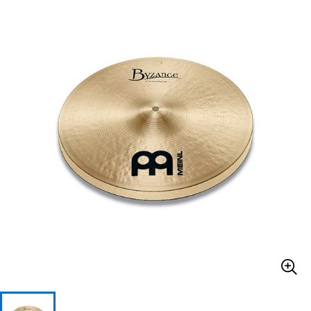
ベース
ウクレレ
ドラム
パーカッション
キーボード
電子ピアノ
管楽器
その他楽器
アンプ
エフェクター
DJ機器
DTM