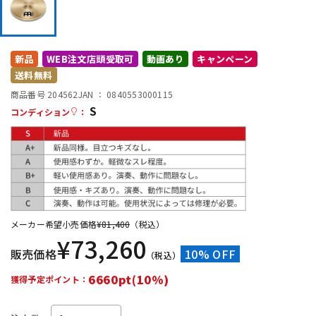
DTM オンライン納品
レコーディング機器
新品
WEB注文店頭受取可
動画あり
キャンペーン
配信/ライブ機器
楽器アクセサリ
送料無料
商品番号 204562
JAN ：
0840553000115
S
中古
ヴィンテージ
コンディション
：
メーカー希望小売価格
¥
81,400
（税込）
¥
73,260
販売価格
10% OFF
（税込）
6660pt(10%)
獲得予定ポイント：