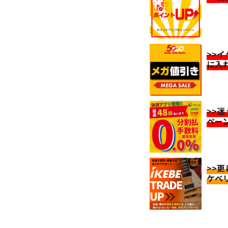
>>
に入
>>
ペー
>>
ケベ