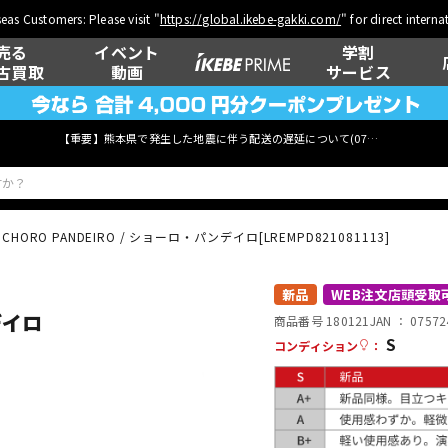
eas Customers: Please visit "
https://global.ikebe-gakki.com/
" for direct intern
売る
イベント
学割
古買取
動画
サービス
【重要】熊本県で発生した地震に伴う配送の遅延について(
07月29日
更新)
CHORO PANDEIRO / ショーロ・パンデイロ[LREMPD821081113]
ベース
ウクレレ
新品
WEB注文店頭受取
デイロ
商品番号 180121
JAN ：
07572
S
コンディション
：
管楽器
その他楽器