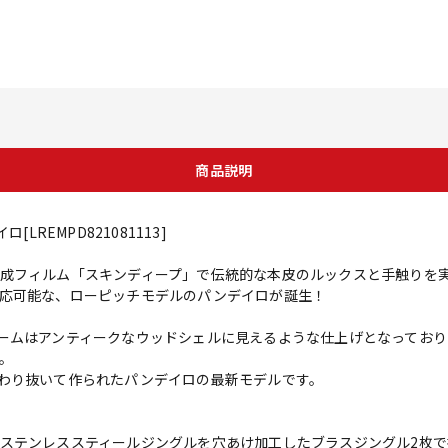
商品説明
ロ[LREMPD821081113]
成フィルム「スキンディープ」で伝統的な本皮のルックスと手触りを
応可能な、ローピッチモデルのパンデイロが誕生！
ームはアンティークなウッドシェルに見えるような仕上げとなっており
。
わり抜いて作られたパンデイロの最新モデルです。
テンレススティールジングルを穴あけ加工したブラスジングル2枚で挟んだS