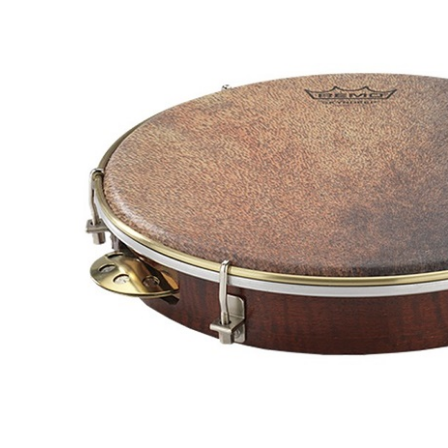
DJ機器
DTM
中古
ヴィンテー