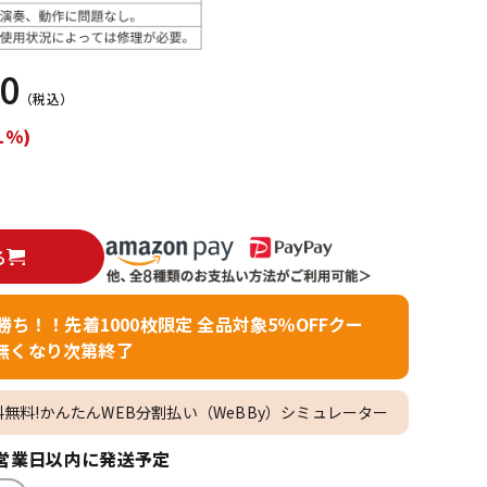
配信/ライブ
楽器アクセサ
機器
リ
00
（税込）
1%)
る
者勝ち！！先着1000枚限定 全品対象5％OFFクー
無くなり次第終了
料無料!かんたんWEB分割払い（WeBBy）シミュレーター
営業日以内に発送予定