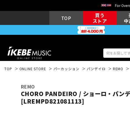
For Overs
買う
TOP
ストア
中
TOP
ONLINE STORE
パーカッション
パンデイロ
REMO
アコギ/エレ
エレキギター
アコ
REMO
CHORO PANDEIRO / ショーロ・パン
[LREMPD821081113]
キーボード
電子ピアノ