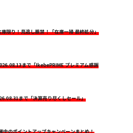
>在庫限り！見逃し厳禁！「在庫一掃 最終処分」
2026.08.13まで「IkebePRIME プレミアム感謝
026.08.31まで「決算売り尽くしセール」
開催中のポイントアップキャンペーンまとめ！