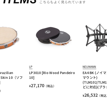
こちらもよく見られています
LP
NEUMANN
razilian
LP3010 [Rio Wood Pandeiro
EA4 BK (ノ
h Skin 10（ソフ
10]
マウント)
]
(TLM102/TLM
27,170
¥
（税込）
どに対応)(ブラ
）
26,532
¥
（税込