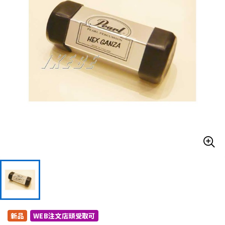
ドラム
パーカッション
キーボード
電子ピアノ
管楽器
その他楽器
アンプ
エフェクター
DJ機器
DTM
DTM オンライン納品
レコーディング機器
新品
WEB注文店頭受取可