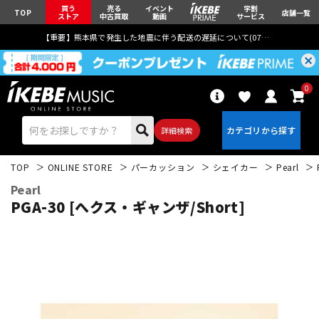
買う
売る
イベント
学割
TOP
店舗一覧
ストア
中古買取
動画
サービス
【重要】熊本県で発生した地震に伴う配送の遅延について(
07月29日
更新)
0
詳細検索
TOP
ONLINE STORE
パーカッション
シェイカー
Pearl
Pearl
PGA-30 [へクス・ギャンザ/Short]
エレキギター
アコギ/エレアコ
ベース
ウクレレ