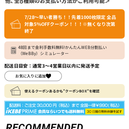
7/28～早い者勝ち！！先着1000枚限定 全品
対象5％OFFクーポン！！！※無くなり次第
終了
48回まで金利手数料無料!かんたんWEB分割払い
（WeBBy）シミュレーター
配送日目安：通常3～4営業日以内に発送予定
お気に入りに追加
使えるクーポンあるかも"クーポンBOX"を確認
RECOMMENDED