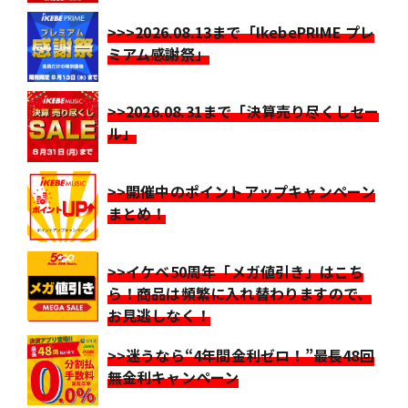
>>>2026.08.13まで「IkebePRIME プレ
ミアム感謝祭」
>>2026.08.31まで「決算売り尽くしセー
ル」
>>開催中のポイントアップキャンペーン
まとめ！
>>イケベ50周年「メガ値引き」はこち
ら！商品は頻繁に入れ替わりますので、
お見逃しなく！
>>迷うなら“4年間金利ゼロ！”最長48回
無金利キャンペーン