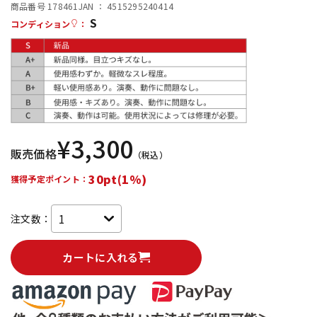
商品番号 178461
JAN ：
4515295240414
S
配信/ライブ機器
楽器アクセサリ
コンディション
：
中古
ヴィンテージ
¥
3,300
販売価格
（税込）
30pt(1%)
獲得予定ポイント：
注文数：
カートに入れる