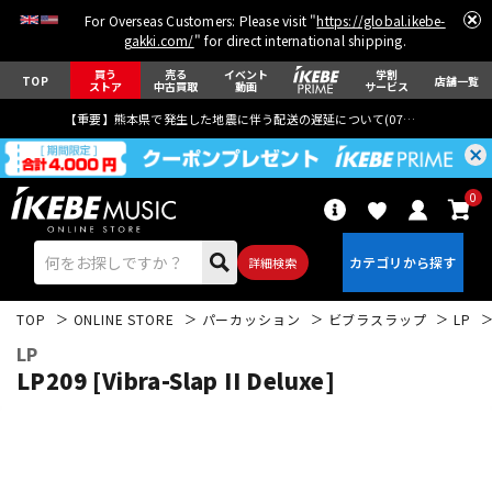
For Overseas Customers: Please visit "
https://global.ikebe-
gakki.com/
" for direct international shipping.
買う
売る
イベント
学割
TOP
店舗一覧
ストア
中古買取
動画
サービス
【重要】熊本県で発生した地震に伴う配送の遅延について(
07月29日
更新)
0
詳細検索
TOP
ONLINE STORE
パーカッション
ビブラスラップ
LP
LP
LP209 [Vibra-Slap II Deluxe]
エレキギター
アコギ/エレアコ