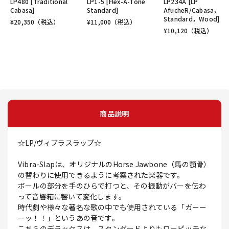
LP480 [Traditional
LP1-5 [Flex-A-Tone
LP234A [LP
Cabasa]
Standard]
AfucheR/Cabasa，
Standard，Wood]
¥
20,350
（税込）
¥
11,000
（税込）
¥
10,120
（税込）
商品説明
☆LP/ヴィブラスラップ☆
Vibra-Slapは、オリジナルのHorse Jawbone（馬の顎骨）
の替わりに使用できるように考案された楽器です。
ボールの部分を手のひらで打つと、その振動がバーを伝わ
って音響箱に響いて変化します。
時代劇や様々な著名な歌の中でも使用されている「ガーー
ーッ！！」というあの音です。
こちらのデラックスは、スタンダードよりもローピッチな