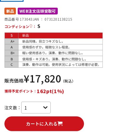
DTM オンライン納品
レコーディング機器
新品
WEB注文店頭受取可
商品番号 173043
JAN ：
0731201138215
S
配信/ライブ機器
楽器アクセサリ
コンディション
：
中古
ヴィンテージ
¥
17,820
販売価格
（税込）
162pt(1%)
獲得予定ポイント：
注文数：
カートに入れる