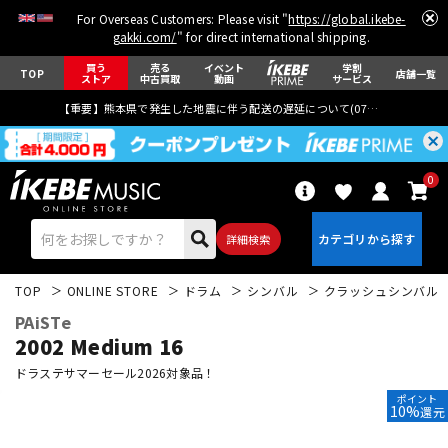
For Overseas Customers: Please visit "
https://global.ikebe-
gakki.com/
" for direct international shipping.
買う
売る
イベント
学割
TOP
店舗一覧
ストア
中古買取
動画
サービス
【重要】熊本県で発生した地震に伴う配送の遅延について(
07月29日
更新)
0
詳細検索
TOP
ONLINE STORE
ドラム
シンバル
クラッシュシンバル
PAiSTe
2002 Medium 16
ドラステサマーセール2026対象品！
ポイント
エレキギター
アコギ/エレアコ
10%
還元