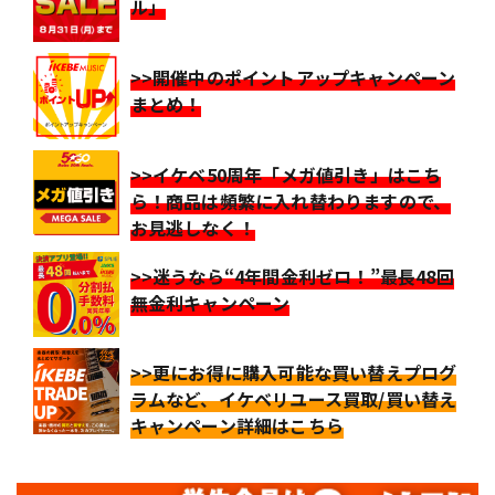
ル」
>>開催中のポイントアップキャンペーン
まとめ！
>>イケベ50周年「メガ値引き」はこち
ら！商品は頻繁に入れ替わりますので、
お見逃しなく！
>>迷うなら“4年間金利ゼロ！”最長48回
無金利キャンペーン
>>更にお得に購入可能な買い替えプログ
ラムなど、イケベリユース買取/買い替え
キャンペーン詳細はこちら