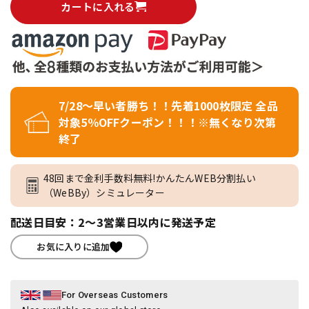
カートに入れる
7/28～早い者勝ち！！先着1000枚限定 全品
対象5％OFFクーポン！！！※無くなり次第
終了
48回まで金利手数料無料!かんたんWEB分割払い
（WeBBy）シミュレーター
配送日目安：2～3営業日以内に発送予定
お気に入りに追加
For Overseas Customers