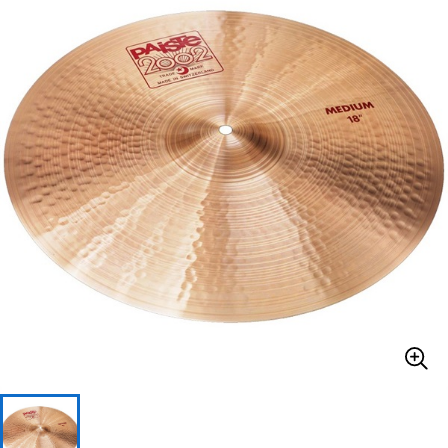
ベース
ウクレレ
ドラム
パーカッション
キーボード
電子ピアノ
管楽器
その他楽器
アンプ
エフェクター
DJ機器
DTM