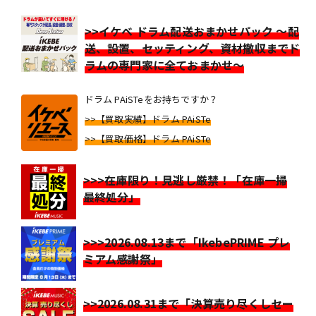
>>イケベ ドラム配送おまかせパック ～配
送、設置、セッティング、資材撤収までド
ラムの専門家に全ておまかせ～
ドラム PAiSTeをお持ちですか？
>>【買取実績】ドラム PAiSTe
>>【買取価格】ドラム PAiSTe
>>>在庫限り！見逃し厳禁！「在庫一掃
最終処分」
>>>2026.08.13まで「IkebePRIME プレ
ミアム感謝祭」
>>2026.08.31まで「決算売り尽くしセー