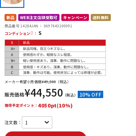
DTM オンライン納品
レコーディング機器
新品
WEB注文店頭受取可
キャンペーン
送料無料
商品番号 14284
JAN ：
0697643100091
配信/ライブ機器
楽器アクセサリ
S
コンディション
：
中古
ヴィンテージ
メーカー希望小売価格
¥
49,500
（税込）
¥
44,550
販売価格
10% OFF
（税込）
4050pt(10%)
獲得予定ポイント：
注文数：