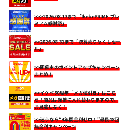
>>>2026.08.13まで「IkebePRIME プレ
ミアム感謝祭」
>>2026.08.31まで「決算売り尽くしセー
ル」
>>開催中のポイントアップキャンペーン
まとめ！
>>イケベ50周年「メガ値引き」はこち
ら！商品は頻繁に入れ替わりますので、
お見逃しなく！
>>迷うなら“4年間金利ゼロ！”最長48回
無金利キャンペーン