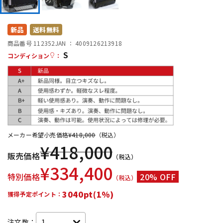
配信/ライブ機器
楽器アクセサリ
新品
送料無料
商品番号 112352
JAN ：
4009126213918
中古
ヴィンテージ
S
コンディション
：
メーカー希望小売価格
¥
418,000
（税込）
¥
418,000
販売価格
（税込）
¥
334,400
特別価格
20% OFF
（税込）
3040pt(1%)
獲得予定ポイント：
注文数：