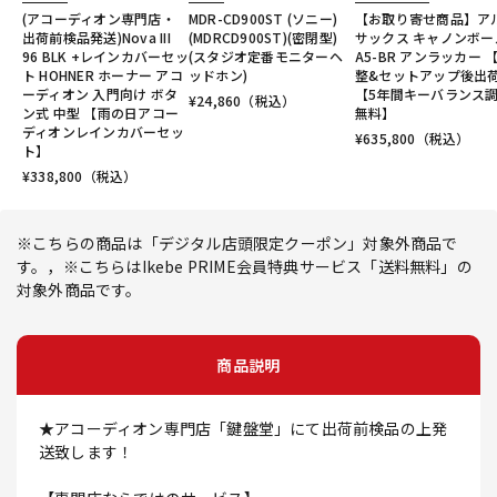
(アコーディオン専門店・
MDR-CD900ST (ソニー)
【お取り寄せ商品】ア
出荷前検品発送)Nova III
(MDRCD900ST)(密閉型)
サックス キャノンボー
96 BLK +レインカバーセッ
(スタジオ定番モニターヘ
A5-BR アンラッカー 
ト HOHNER ホーナー アコ
ッドホン)
整&セットアップ後出
ーディオン 入門向け ボタ
【5年間キーバランス
¥
24,860
（税込）
ン式 中型 【雨の日アコー
無料】
ディオンレインカバーセッ
¥
635,800
（税込）
ト】
¥
338,800
（税込）
※こちらの商品は「デジタル店頭限定クーポン」対象外商品で
す。，※こちらはIkebe PRIME会員特典サービス「送料無料」の
対象外商品です。
商品説明
★アコーディオン専門店「鍵盤堂」にて出荷前検品の上発
送致します！