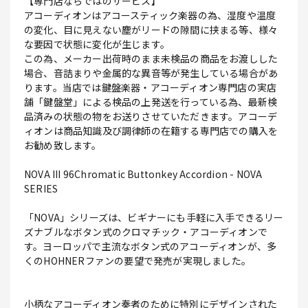
【専門店ならではのサービス】
アコーディオンはアコースティック楽器の為、湿度や温度
の変化、目に見えない塵がリードの隙間に挟まる等、様々
な要因で状態に変化が生じます。
この為、メーカー出荷時のまま未検品の商品をお渡しした
場合、音詰まりや金属的な異音等が発生している場合があ
ります。当店では鍵盤楽器・アコーディオン専門店の実店
舗「鍵盤堂」による検品の上発送を行っている為、最新検
品済みの状態の物をお送りさせていただきます。アコーデ
ィオンは商品知識及び調律師の在籍する専門店での購入を
お勧め致します。
NOVA III 96Chromatic Buttonkey Accordion - NOVA
SERIES
「NOVA」シリーズは、ビギナーにも手軽に入手できるリー
ズナブルなボタン式のクロマチック・アコーディオンで
す。ヨーロッパで主流なボタン式のアコーディオンが、多
くのHOHNERファンの要望で発売が実現しました。
小柄なアコーディオン奏者のために特別にデザインされた