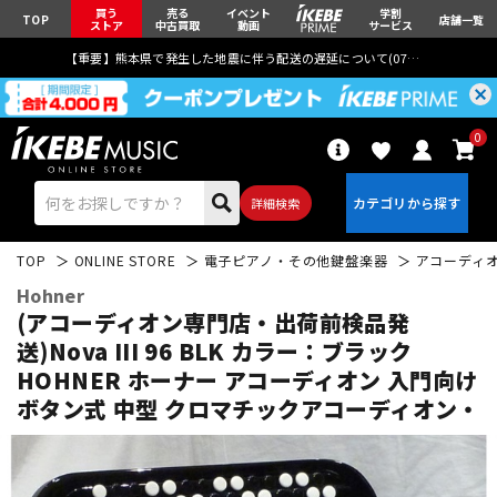
買う
売る
イベント
学割
TOP
店舗一覧
ストア
中古買取
動画
サービス
【重要】熊本県で発生した地震に伴う配送の遅延について(
07月29日
更新)
0
詳細検索
TOP
ONLINE STORE
電子ピアノ・その他鍵盤楽器
アコーディ
Hohner
(アコーディオン専門店・出荷前検品発
送)Nova III 96 BLK カラー：ブラック
HOHNER ホーナー アコーディオン 入門向け
エレキギター
アコギ/エレアコ
ボタン式 中型 クロマチックアコーディオン・
ベース
ウクレレ