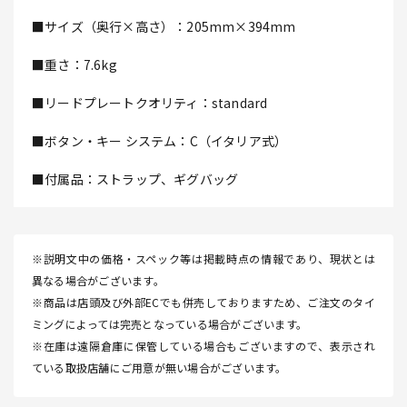
■サイズ（奥行×高さ）：205mm×394mm
■重さ：7.6kg
■リードプレートクオリティ：standard
■ボタン・キー システム：C（イタリア式）
■付属品：ストラップ、ギグバッグ
※説明文中の価格・スペック等は掲載時点の情報であり、現状とは
異なる場合がございます。
※商品は店頭及び外部ECでも併売しておりますため、ご注文のタイ
ミングによっては完売となっている場合がございます。
※在庫は遠隔倉庫に保管している場合もございますので、表示され
ている取扱店舗にご用意が無い場合がございます。