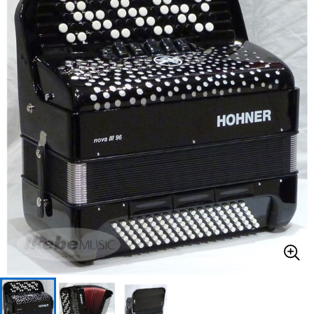
ドラム
パーカッション
キーボード
電子ピアノ
管楽器
その他楽器
アンプ
エフェクター
DJ機器
DTM
DTM オンライン納品
レコーディング機器