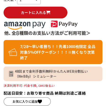
カートに入れる
7/28～早い者勝ち！！先着1000枚限定 全品
対象5％OFFクーポン！！！※無くなり次第
終了
48回まで金利手数料無料!かんたんWEB分割払い
（WeBBy）シミュレーター
決済利用不可: 代金引換, GMO後払い
配送日目安：お取り寄せ商品 納期は別途ご連絡
お気に入りに追加