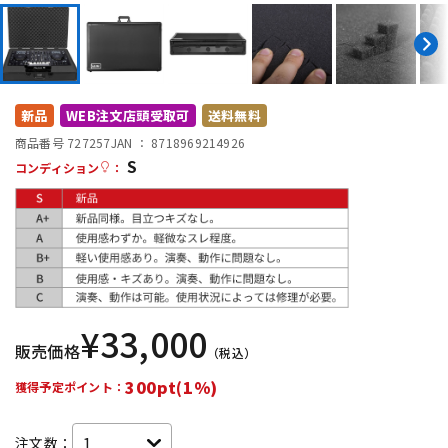
DTM オンライン納品
レコーディング機器
配信/ライブ機器
楽器アクセサリ
新品
WEB注文店頭受取可
送料無料
商品番号 727257
JAN ：
8718969214926
中古
ヴィンテージ
S
コンディション
：
¥
33,000
販売価格
（税込）
300pt(1%)
獲得予定ポイント：
注文数：