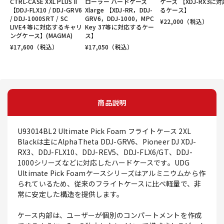
CTRL-CASE XXL PLUS II
ローラー ハードケース
ケース 【XDJ-RX3に
【DDJ-FLX10 / DDJ-GRV6
Xlarge 【XDJ-RR，DDJ-
るケース】
/ DDJ-1000SRT / SC
GRV6，DDJ-1000，MPC
¥
22,000
（税込）
LIVE4 等に対応するキャリ
Key 37等に対応するケー
ングケース】(MAGMA)
ス】
¥
17,600
（税込）
¥
17,050
（税込）
商品説明
U93014BL2 Ultimate Pick Foam フライトケース 2XL
Blackは主にAlphaTheta DDJ-GRV6、Pioneer DJ XDJ-
RX3、DDJ-FLX10、DDJ-REV5、DDJ-FLX6/GT、DDJ-
1000シリーズなどに対応したハードケースです。UDG
Ultimate Pick Foamケースシリーズはアルミニウムから作
られているため、従来のフライトケースに比べ軽量で、非
常に安定した構造を提供します。
ケース内部は、ユーザーが個別のコンパートメントを作成