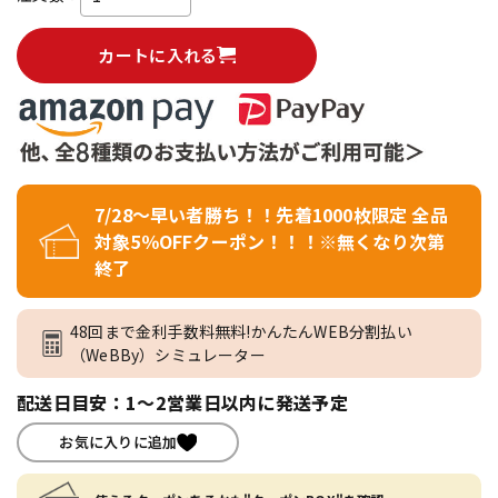
カートに入れる
7/28～早い者勝ち！！先着1000枚限定 全品
対象5％OFFクーポン！！！※無くなり次第
終了
48回まで金利手数料無料!かんたんWEB分割払い
（WeBBy）シミュレーター
配送日目安：1～2営業日以内に発送予定
お気に入りに追加