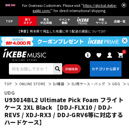
For Overseas Customers: Please visit "
https://global.ikebe-
gakki.com/
" for direct international shipping.
買う
売る
イベント
学割
TOP
店舗一覧
ストア
中古買取
動画
サービス
【重要】熊本県で発生した地震に伴う配送の遅延について(
07月29日
更新)
0
詳細検索
TOP
ONLINE STORE
DJ機器
DJ用ケース・バッグ
UDG
UDG
U93014BL2 Ultimate Pick Foam フライト
ケース 2XL Black 【DDJ-FLX10 / DDJ-
REV5 / XDJ-RX3 / DDJ-GRV6等に対応する
エレキギター
アコギ/エレアコ
ハードケース】