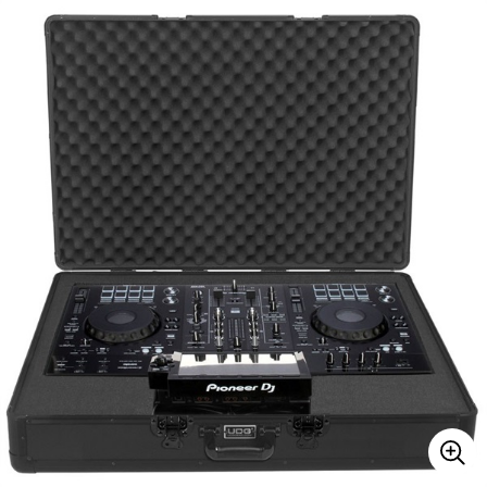
ベース
ウクレレ
ドラム
パーカッション
キーボード
電子ピアノ
管楽器
その他楽器
アンプ
エフェクター
DJ機器
DTM