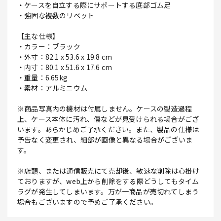
・ケースを自立する際にサポートする底部ゴム足
・強固な複数のリベット
【主な仕様】
・カラー：ブラック
・外寸：82.1 x 53.6 x 19.8 cm
・内寸：80.1 x 51.6 x 17.6 cm
・重量：6.65kg
・素材：アルミニウム
※商品写真内の機材は付属しません。ケースの製造過程
上、ケース本体に汚れ、傷などが見受けられる場合がござ
います。あらかじめご了承ください。また、製品の仕様は
予告なく変更され、細部が画像と異なる場合がございま
す。
※店頭、または通信販売にて売却後、敏速な削除は心掛け
ておりますが、web上から削除をする際どうしてもタイム
ラグが発生してしまいます。万が一商品が売切れてしまう
場合もございますので予めご了承ください。