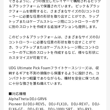
できるように、2つの独立したレイヤーで構成されるピック
＆プラックフォームで保護されています。 ピック＆プラッ
クフォームを使用すると、さまざまなサイズのDJコントロ
ーラーに必要な任意の形状を取り出すことができ、ラップ
トップまたはケーブルストレージ用にコントローラーの下
に別のスロットを作成する追加オプションも提供します。
このピック＆プラックフォームは、さまざまなサイズのDJ
コントローラーに必要な任意の形状を取り出すことがで
き、ラップトップまたはケーブルストレージ用にコントロ
ーラーの下に別のスロットを作成するなど、様々な形状に
カスタマイズが可能です。
UDG Ultimate Pick Foamフライトケースシリーズは、収
納するギアを不測の損傷から保護するように設計され、コ
ンパクトかつ軽量でありながらも、機材を安全に保つため
に十分な強さを兼ね備えています。
■対応機種
AlphaTheta DDJ-GRV6
Pioneer DJ DDJ-REV5， DDJ-FLX10， DDJ-REV7， DDJ-
FLX6-GT， DDJ-FLX6， DDJ-1000/ SRT， XDJ-RX3，