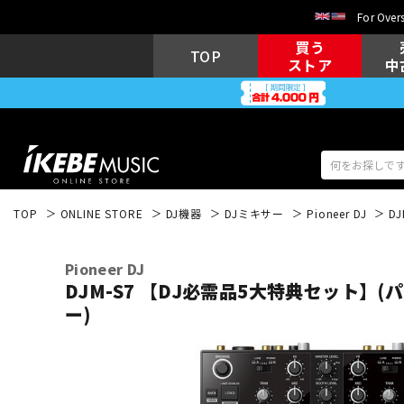
For Overs
買う
TOP
ストア
中
TOP
ONLINE STORE
DJ機器
DJミキサー
Pioneer DJ
D
アコギ/エレ
エレキギター
アコ
Pioneer DJ
DJM-S7 【DJ必需品5大特典セット】
ー)
キーボード
電子ピアノ