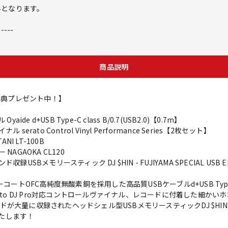
外となります。
-----
商品説明
大特典プレゼント中！】
 d+USB Type-C class B/0.7(USB2.0)【0.7m】
ato Control Vinyl Performance Series【2枚セット】
I LT-100B
AGAOKA CL120
Bメモリースティック DJ $HIN - FUJIYAMA SPECIAL USB EDIT
ートOFC高純度無酸素銅を採用した高品質USBケーブルd+USB Type-C
ato DJ Pro対応コントロールヴァイナル、レコードに付着した細かい
収録されたヘッドシェル型USBメモリースティックDJ $HIN - FUJIYA
いたします！