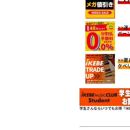
に入
>>
ペー
>>
ケベ
学生さんならいつでもお得『IKEBE 