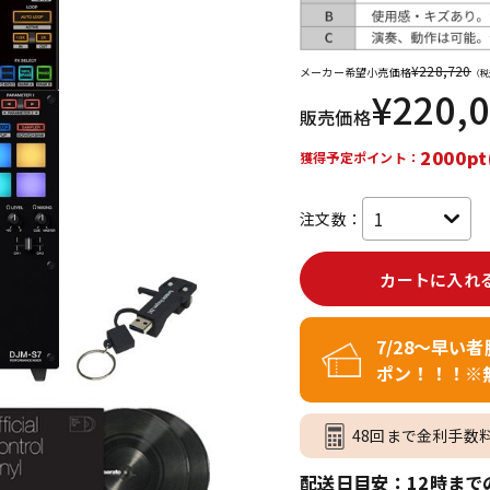
DTM オンラ
レコーディン
イン納品
グ機器
¥
228,720
メーカー希望小売価格
（税
¥
220,
販売価格
ジ
2000pt
獲得予定ポイント：
注文数：
カートに入れ
7/28～早い
ポン！！！※
48回まで金利手数
配送日目安：12時まで