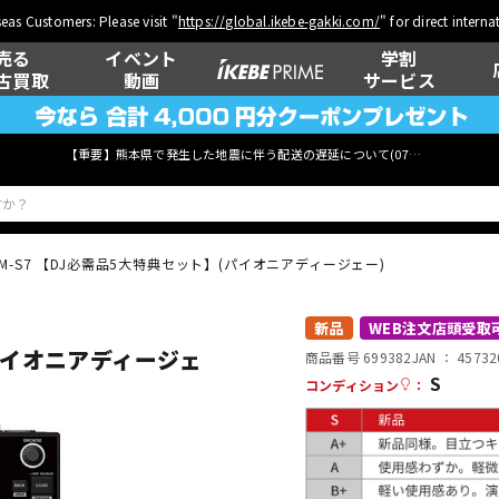
eas Customers: Please visit "
https://global.ikebe-gakki.com/
" for direct intern
売る
イベント
学割
古買取
動画
サービス
【重要】熊本県で発生した地震に伴う配送の遅延について(
07月29日
更新)
JM-S7 【DJ必需品5大特典セット】(パイオニアディージェー)
ベース
ウクレレ
新品
WEB注文店頭受取
(パイオニアディージェ
商品番号 699382
JAN ：
45732
S
コンディション
：
管楽器
その他楽器