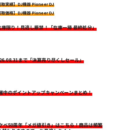
取実績】DJ機器 Pioneer DJ
取価格】DJ機器 Pioneer DJ
>在庫限り！見逃し厳禁！「在庫一掃 最終処分」
026.08.31まで「決算売り尽くしセール」
開催中のポイントアップキャンペーンまとめ！
イケベ50周年「メガ値引き」はこちら！商品は頻繁