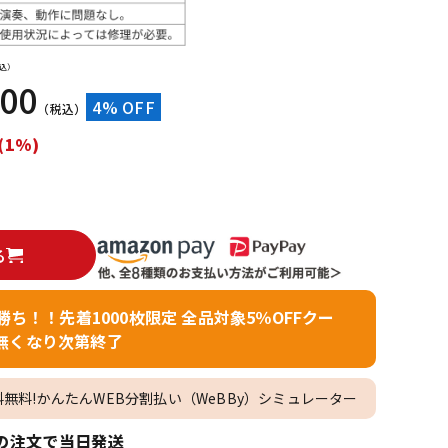
配信/ライブ
楽器アクセサ
機器
リ
込）
000
4% OFF
（税込）
(1%)
る
者勝ち！！先着1000枚限定 全品対象5％OFFクー
無くなり次第終了
料無料!かんたんWEB分割払い（WeBBy）シミュレーター
の注文で当日発送