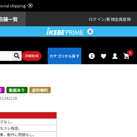
ational shipping.
店舗一覧
ログイン
新規会員登録
0
詳細検索
パーカッショ
ドラム
ン
可
動画あり
送料無料
01242228
アンプ
エフェクター