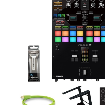
DJ機器
DTM
中古
ヴィンテー