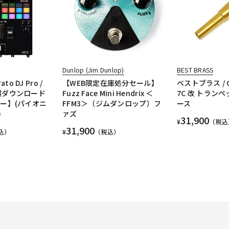
Dunlop (Jim Dunlop)
BEST BRASS
to DJ Pro /
【WEB限定在庫処分セール】
ベストブラス / Gr
 無償ダウンロード
Fuzz Face Mini Hendrix ＜
7C 改 トラン
サー】(パイオニ
FFM3＞（ジムダンロップ）フ
ース
)
ァズ
31,900
¥
（税込
31,900
込）
¥
（税込）