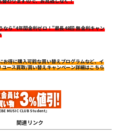
れ替わりますので、お見逃しなく！
迷うなら“4年間金利ゼロ！”最長48回 無金利キャン
ン
更にお得に購入可能な買い替えプログラムなど、イ
リユース買取/買い替えキャンペーン詳細はこちら
MUSIC CLUB Student』
関連リンク