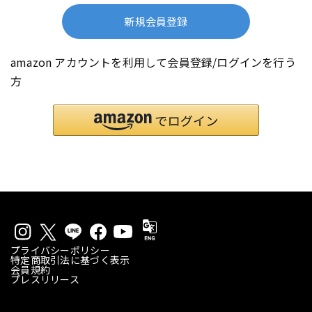
新規会員登録
amazon アカウントを利用して会員登録/ログインを行う
方
プライバシーポリシー
特定商取引法に基づく表示
会員規約
プレスリリース