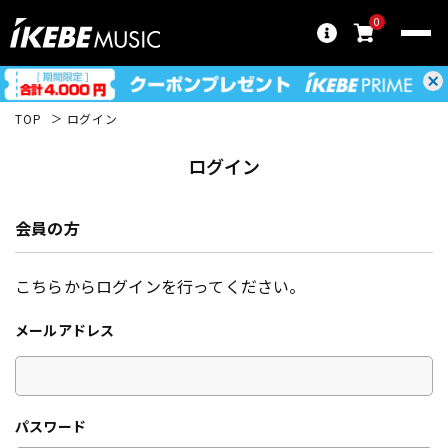
0
TOP
ログイン
ログイン
会員の方
こちらからログインを行ってください。
メールアドレス
パスワード