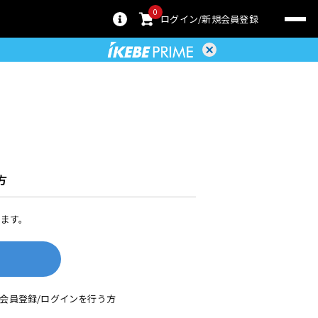
0
ログイン
新規会員登録
方
ます。
して会員登録/ログインを行う方