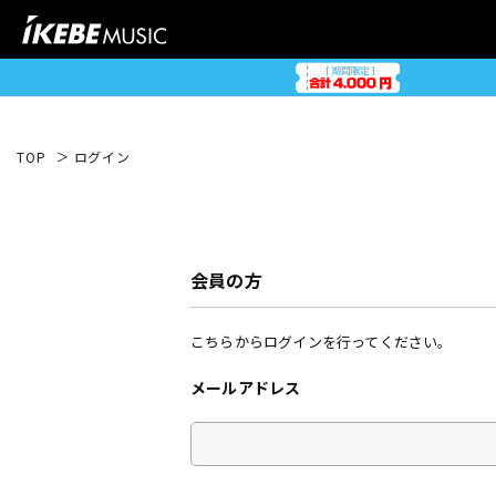
TOP
ログイン
会員の方
こちらからログインを行ってください。
メールアドレス