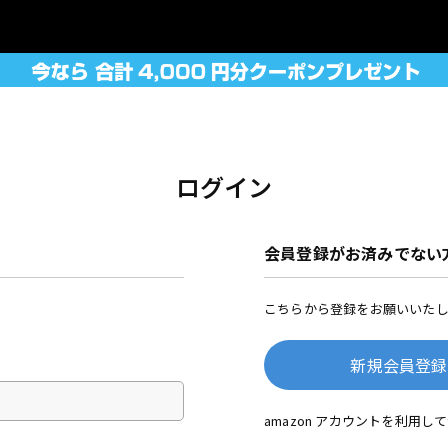
ログイン
会員登録がお済みでない
こちらから登録をお願いいたし
新規会員登録
amazon アカウントを利用