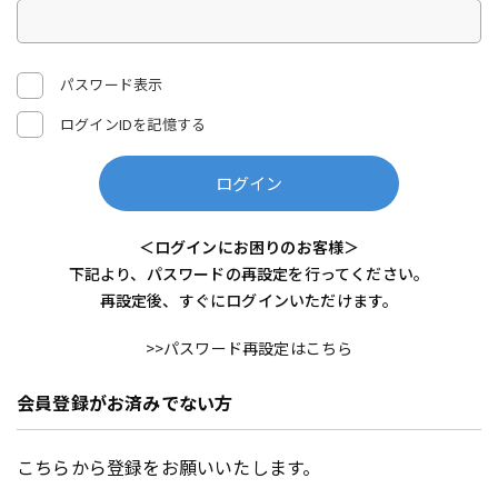
パスワード表示
ログインIDを記憶する
ログイン
＜ログインにお困りのお客様＞
下記より、パスワードの再設定を行ってください。
再設定後、すぐにログインいただけます。
>>パスワード再設定はこちら
会員登録がお済みでない方
こちらから登録をお願いいたします。