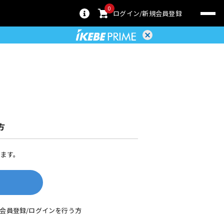
0
ログイン
新規会員登録
方
ます。
して会員登録/ログインを行う方