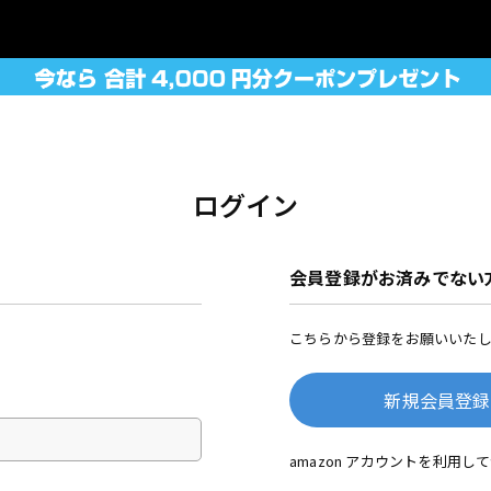
ログイン
会員登録がお済みでない
こちらから登録をお願いいたし
新規会員登録
amazon アカウントを利用