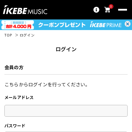
0
TOP
ログイン
ログイン
会員の方
こちらからログインを行ってください。
メールアドレス
パスワード