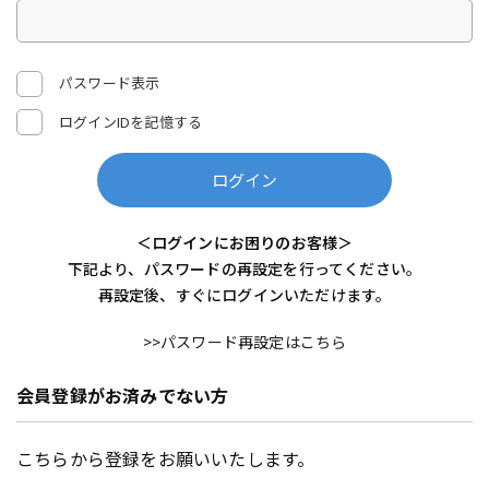
パスワード表示
ログインIDを記憶する
ログイン
＜ログインにお困りのお客様＞
下記より、パスワードの再設定を行ってください。
再設定後、すぐにログインいただけます。
>>パスワード再設定はこちら
会員登録がお済みでない方
こちらから登録をお願いいたします。