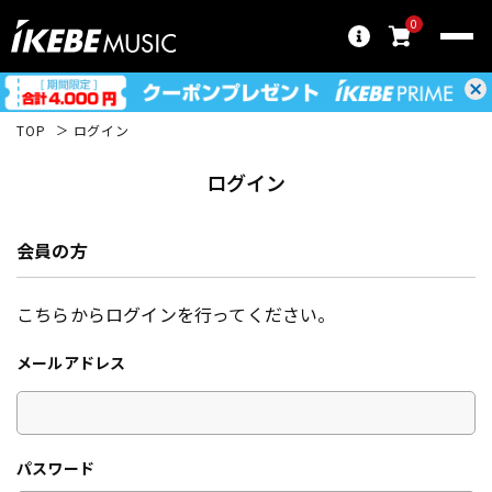
0
TOP
ログイン
ログイン
会員の方
こちらからログインを行ってください。
メールアドレス
パスワード