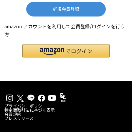
新規会員登録
amazon アカウントを利用して会員登録/ログインを行う
方
プライバシーポリシー
特定商取引法に基づく表示
会員規約
プレスリリース