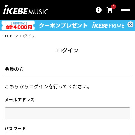
0
TOP
ログイン
ログイン
会員の方
こちらからログインを行ってください。
メールアドレス
パスワード