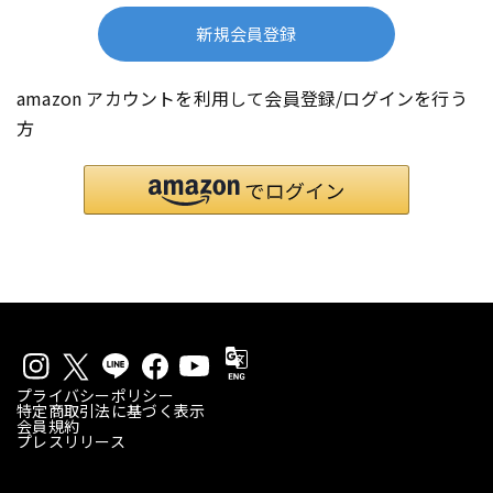
新規会員登録
amazon アカウントを利用して会員登録/ログインを行う
方
プライバシーポリシー
特定商取引法に基づく表示
会員規約
プレスリリース