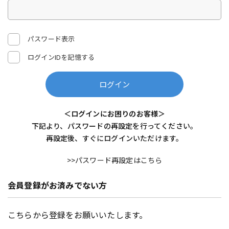
パスワード表示
ログインIDを記憶する
ログイン
＜ログインにお困りのお客様＞
下記より、パスワードの再設定を行ってください。
再設定後、すぐにログインいただけます。
>>パスワード再設定はこちら
会員登録がお済みでない方
こちらから登録をお願いいたします。