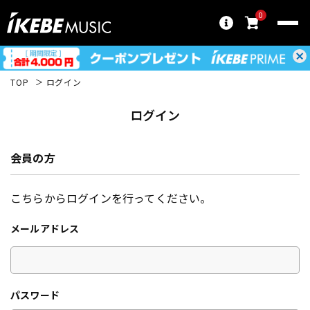
0
TOP
ログイン
ログイン
会員の方
こちらからログインを行ってください。
メールアドレス
パスワード