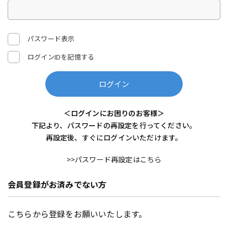
パスワード表示
ログインIDを記憶する
ログイン
＜ログインにお困りのお客様＞
下記より、パスワードの再設定を行ってください。
再設定後、すぐにログインいただけます。
>>パスワード再設定はこちら
会員登録がお済みでない方
こちらから登録をお願いいたします。