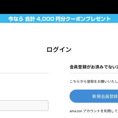
ログイン
会員登録がお済みでない
こちらから登録をお願いいたし
新規会員登録
amazon アカウントを利用