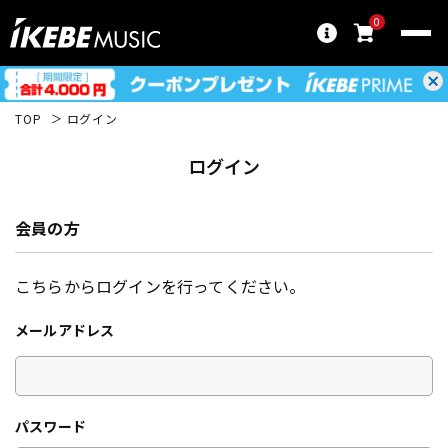
0
TOP
ログイン
ログイン
会員の方
こちらからログインを行ってください。
メールアドレス
パスワード